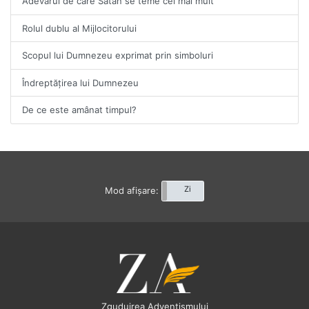
Adevărul de care Satan se teme cel mai mult
Rolul dublu al Mijlocitorului
Scopul lui Dumnezeu exprimat prin simboluri
Îndreptățirea lui Dumnezeu
De ce este amânat timpul?
Noapte
Zi
Mod afișare:
Zguduirea Adventismului