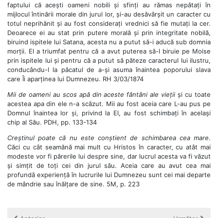
faptului că acești oameni nobili și sfinți au rămas nepătați în
mijlocul întinării morale din jurul lor, și-au desăvârșit un caracter cu
totul neprihănit și au fost considerați vrednici să fie mutați la cer.
Deoarece ei au stat prin putere morală și prin integritate nobilă,
biruind ispitele lui Satana, acesta nu a putut să-i aducă sub domnia
morții. El a triumfat pentru că a avut puterea să-l biruie pe Moise
prin ispitele lui și pentru că a putut să păteze caracterul lui ilustru,
conducându-l la păcatul de a-și asuma înaintea poporului slava
care Îi aparținea lui Dumnezeu. RH 3/03/1874
Mii de oameni au scos apă din aceste fântâni ale vieții
și cu toate
acestea apa din ele n-a scăzut. Mii au fost aceia care L-au pus pe
Domnul înaintea lor și, privind la El, au fost schimbați în același
chip al Său. PDH, pp. 133-134
Creștinul poate că nu este conștient de schimbarea cea mare
.
Căci cu cât seamănă mai mult cu Hristos în caracter, cu atât mai
modeste vor fi părerile lui despre sine, dar lucrul acesta va fi văzut
și simțit de toți cei din jurul său. Aceia care au avut cea mai
profundă experiență în lucrurile lui Dumnezeu sunt cei mai departe
de mândrie sau înălțare de sine. 5M, p. 223