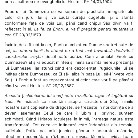
prin ascultarea de evanghelia lui Hristos. RH 14/01/1904
Poporul lui Dumnezeu se va separa de practicile nelegiuite ale
celor din jurul lui și va căuta curăția cugetului și o sfântă
conformare față de voia Lui, până când chipul Său divin va fi
reflectat în el.
La fel ca Enoh, el va fi pregătit pentru mutarea la
cer.
ST 20/02/1879
Înainte de a fi luat la cer, Enoh a umblat cu Dumnezeu trei sute de
ani,
iar starea lumii de atunci nu a fost mai favorabilă desăvârșii
caracterului creștin decât este astăzi.
Cum a umblat Enoh cu
Dumnezeu? El și-a educat mintea și inima să simtă mereu prezența
lui Dumnezeu, iar atunci când era dezorientat, rugăciunile lui se
înălțau către Dumnezeu, ca El să-l aibă în paza Lui, să-l învețe voia
Sa (…) Enoh a fost un reprezentant al celor care vor fi pe pământ
când va veni Hristos. ST 29/12/1887
Aceasta [schimbarea lui Ioan] este rezultatul sigur al legăturii cu
Isus.
Pe măsură ce medităm asupra caracterului Său, inimile
noastre sunt copleșite de dragoste, se trezește în noi dorința de a
deveni asemenea Celui pe care îl iubim și, privind, suntem
schimbați. Când Hristos locuiește în inimă, întreaga natură este
transformată. Tot ceea ce întinează este îndepărtat din templul
sufletului. Pofta, pasiunile josnice, gândurile necurate, mândria,
afecțiuni necumpătate, răzbunarea, revașa, lăcomia, invidia, toate