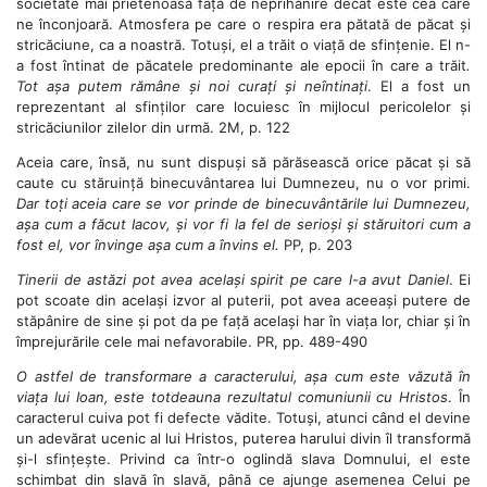
societate mai prietenoasă față de neprihănire decât este cea care
ne înconjoară. Atmosfera pe care o respira era pătată de păcat și
stricăciune, ca a noastră. Totuși, el a trăit o viață de sfințenie. El n-
a fost întinat de păcatele predominante ale epocii în care a trăit
.
Tot așa putem rămâne și noi curați și neîntinați
. El a fost un
reprezentant al sfinților care locuiesc în mijlocul pericolelor și
stricăciunilor zilelor din urmă. 2M, p. 122
Aceia care, însă, nu sunt dispuși să părăsească orice păcat și să
caute cu stăruință binecuvântarea lui Dumnezeu, nu o vor primi.
Dar toți aceia care se vor prinde de binecuvântările lui Dumnezeu,
așa cum a făcut Iacov, și vor fi la fel de serioși și stăruitori cum a
fost el, vor învinge așa cum a învins el.
PP, p. 203
Tinerii de astăzi pot avea același spirit pe care l-a avut Daniel
. Ei
pot scoate din același izvor al puterii, pot avea aceeași putere de
stăpânire de sine și pot da pe față același har în viața lor, chiar și în
împrejurările cele mai nefavorabile. PR, pp. 489-490
O astfel de transformare a caracterului, așa cum este văzută în
viața lui Ioan, este totdeauna rezultatul comuniunii cu Hristos
. În
caracterul cuiva pot fi defecte vădite. Totuși, atunci când el devine
un adevărat ucenic al lui Hristos, puterea harului divin îl transformă
și-l sfințește. Privind ca într-o oglindă slava Domnului, el este
schimbat din slavă în slavă, până ce ajunge asemenea Celui pe