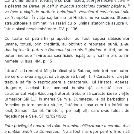
Când omul este în tovărășie cu Dumnezeu,
acel țel neclintit care i-
a păstrat pe Daniel și Iosif în mijlocul stricăciunii curților păgâne, îi
va face o viață de puritate neîntinată.
Veșmântul caracterului său
va fi nepătat.
În viața sa, lumina lui Hristos nu va scădea. Steaua
strălucitoare a dimineții va răsări cu o lumină statornică asupra lui
într-o slavă neschimbătoare. DV, p. 136
Cu toate că patriarhii și apostolii au fost supuși slăbiciunilor
umane, totuși, prin credință, au obținut o reputație bună
, și-au
dus luptele în puterea Domnului și au biruit glorios
. Astfel, noi ne
putem încrede în virtutea sacrificiului ispășitor și să fim biruitori în
numele lui Isus. 4M, p. 15
Întrucât ați renunțat fățiș la păcat și la Satana, cele trei mari puteri
ale cerului s-au angajat să vă ajute să biruiți. (…) Caracterul creștin
trebuie să fie o reproducere a caracterului lui Hristos. Aceeași
dragoste, același har, aceeași bunăvoință altruistă care a
caracterizat viața Răscumpărătorul, trebuie să caracterizeze viețile
urmașilor Săi (…) În marea Sa milă, Dumnezeu le dă bărbaților și
femeilor putere pentru slujire, întărindu-i așa cum i-a întărit pe
Iosif, Samuel, Daniel, Timotei și pe mulți alții care s-au folosit de
făgăduințele Sale. ST 12/02/1902
Este privilegiul nostru să trăim în lumina călăuzitoare a cerului. Așa
a umblat Enoh cu Dumnezeu.
Nu a fost mai ușor pentru Enoh să