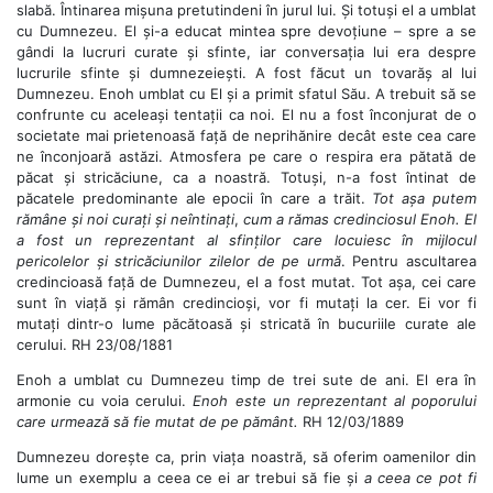
slabă. Întinarea mișuna pretutindeni în jurul lui. Și totuși el a umblat
cu Dumnezeu. El și-a educat mintea spre devoțiune – spre a se
gândi la lucruri curate și sfinte, iar conversația lui era despre
lucrurile sfinte și dumnezeiești. A fost făcut un tovarăș al lui
Dumnezeu. Enoh umblat cu El și a primit sfatul Său. A trebuit să se
confrunte cu aceleași tentații ca noi. El nu a fost înconjurat de o
societate mai prietenoasă față de neprihănire decât este cea care
ne înconjoară astăzi. Atmosfera pe care o respira era pătată de
păcat și stricăciune, ca a noastră. Totuși, n-a fost întinat de
păcatele predominante ale epocii în care a trăit.
Tot așa putem
rămâne și noi curați și neîntinați
,
cum a rămas credinciosul Enoh. El
a fost un reprezentant al sfinților care locuiesc în mijlocul
pericolelor și stricăciunilor zilelor de pe urmă
. Pentru ascultarea
credincioasă față de Dumnezeu, el a fost mutat. Tot așa, cei care
sunt în viață și rămân credincioși, vor fi mutați la cer. Ei vor fi
mutați dintr-o lume păcătoasă și stricată în bucuriile curate ale
cerului. RH 23/08/1881
Enoh a umblat cu Dumnezeu timp de trei sute de ani. El era în
armonie cu voia cerului.
Enoh este un reprezentant al poporului
care urmează să fie mutat de pe pământ.
RH 12/03/1889
Dumnezeu dorește ca, prin viața noastră, să oferim oamenilor din
lume un exemplu a ceea ce ei ar trebui să fie și
a ceea ce pot fi