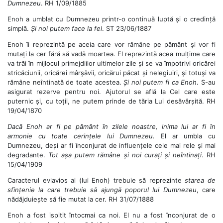
Dumnezeu
. RH 1/09/1885
Enoh a umblat cu Dumnezeu printr-o continuă luptă și o credință
simplă.
Și noi putem face la fel
. ST 23/06/1887
Enoh îi reprezintă pe aceia care vor rămâne pe pământ și vor fi
mutați la cer fără să vadă moartea. El reprezintă acea mulțime care
va trăi în mijlocul primejdiilor ultimelor zile și se va împotrivi oricărei
stricăciunii, oricărei mârșăvii, oricărui păcat și nelegiuiri, și totuși va
rămâne neîntinată de toate acestea.
Și noi putem fi ca Enoh
. S-au
asigurat rezerve pentru noi. Ajutorul se află la Cel care este
puternic și, cu toții, ne putem prinde de tăria Lui desăvârșită. RH
19/04/1870
Dacă Enoh ar fi pe pământ în zilele noastre, inima lui ar fi în
armonie cu toate cerințele lui Dumnezeu.
El ar umbla cu
Dumnezeu, deși ar fi înconjurat de influențele cele mai rele și mai
degradante.
Tot așa putem rămâne și noi curați și neîntinați
. RH
15/04/1909
Caracterul evlavios al (lui Enoh) trebuie să reprezinte
starea de
sfințenie la care trebuie să ajungă poporul lui Dumnezeu
, care
nădăjduiește să fie mutat la cer. RH 31/07/1888
Enoh a fost ispitit întocmai ca noi. El nu a fost înconjurat de o