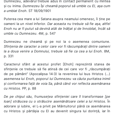
Dumnezeu, adevărul trebuie adus în contact permanent cu mintea
și cu inima.
Dumnezeu Își cheamă poporul să umble cu El, așa cum
a umblat Enoh
. ST 18/09/1901
Puterea cea mare a lui Satana asupra neamului omenesc, îi ține pe
oameni la un nivel inferior.
Dar aceasta nu trebuie să fie așa, altfel
Enoh nu ar fi putut să devină atât de înălțat și de înnobilat, încât să
umble cu Dumnezeu
. 4M, p. 547
Dumnezeu ne cheamă și pe noi la o asemenea comuniune.
Sfințenia de caracter a celor care vor fi răscumpărați dintre oameni
la a doua venire a Domnului, trebuie să fie ca cea a lui Enoh
. 8M,
p. 331
Caracterul sfânt al acestui profet [Ehoh] reprezintă starea de
sfințenie ce trebuie să fie atinsă de cei care vor fi „răscumpărați
de pe pământ” (Apocalipsa 14:3) la revenirea lui Isus Hristos (…)
asemenea lui Enoh, poporul lui Dumnezeu va căuta puritatea inimii
și conformarea față de voia Sa, până când vor reflecta asemănarea
cu Hristos
. PP, p. 88
De pe chipul său, frumusețea sfințeniei care îl transformase [pe
Ioan] strălucea cu o strălucire asemănătoare celei a lui Hristos
. În
adorare și iubire, el L-a privit pe Mântuitorul până ce asemănarea
cu Hristos și părtășia cu El au devenit singura lui dorință, iar în