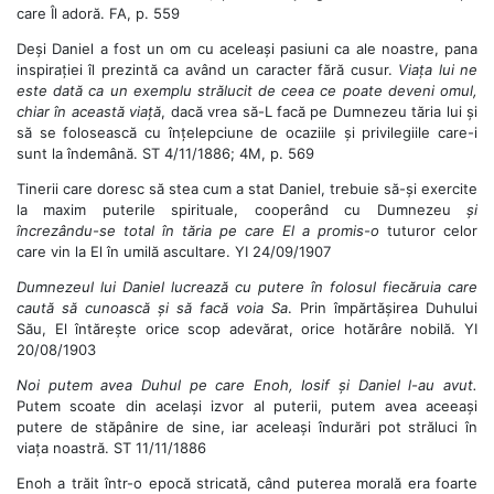
care Îl adoră. FA, p. 559
Deși Daniel a fost un om cu aceleași pasiuni ca ale noastre, pana
inspirației îl prezintă ca având un caracter fără cusur.
Viața lui ne
este dată ca un exemplu strălucit de ceea ce poate deveni omul,
chiar în această viață
, dacă vrea să-L facă pe Dumnezeu tăria lui și
să se folosească cu înțelepciune de ocaziile și privilegiile care-i
sunt la îndemână. ST 4/11/1886; 4M, p. 569
Tinerii care doresc să stea cum a stat Daniel, trebuie să-și exercite
la maxim puterile spirituale, cooperând cu Dumnezeu
și
încrezându-se total în tăria pe care El a promis-o
tuturor celor
care vin la El în umilă ascultare. YI 24/09/1907
Dumnezeul lui Daniel lucrează cu putere în folosul fiecăruia care
caută să cunoască și să facă voia Sa
. Prin împărtășirea Duhului
Său, El întărește orice scop adevărat, orice hotărâre nobilă. YI
20/08/1903
Noi putem avea Duhul pe care Enoh, Iosif și Daniel l-au avut.
Putem scoate din același izvor al puterii, putem avea aceeași
putere de stăpânire de sine, iar aceleași îndurări pot străluci în
viața noastră. ST 11/11/1886
Enoh a trăit într-o epocă stricată, când puterea morală era foarte