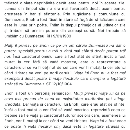
trăiască o viață neprihănită decât este pentru noi în aceste zile.
Lumea din timpul său nu era mai favorabilă decât acum pentru
creșterea în har și sfințenie. Prin rugăciune și comuniune cu
Dumnezeu, Enoh a fost făcut în stare să fugă de stricăciunea care
este în lume prin pofte. Trăim în timpul primejdios al ultimelor zile
și trebuie să primim putere din aceeași sursă. Noi trebuie să
umblăm cu Dumnezeu. RH 9/01/1900
Mulți îl privesc pe Enoh ca pe un om căruia Dumnezeu i-a dat o
putere specială pentru a trăi o viață mai sfântă decât putem trăi
noi.
Însă caracterul omului care a fost atât de sfânt, încât a fost
mutat la cer fără să vadă moartea, este o reprezentare a
caracterului ce va fi obținut de cei care vor fi mutați la cer atunci
când Hristos va veni pe norii cerului.
Viața lui Enoh nu a fost mai
exemplară decât poate fi viața fiecăruia care menține o legătură
strânsă cu Dumnezeu
. ST 12/10/1904
Enoh a fost un personaj remarcabil.
Mulți privesc viața lui ca pe
ceva mai presus de ceea ce majoritatea muritorilor pot atinge
vreodată
. Dar viața și caracterul lui Enoh, care erau atât de sfinte,
încât a fost mutat la cer fără să vadă moartea, reprezintă ceea ce
trebuie să fie viața și caracterul tuturor acelora care, asemenea lui
Enoh, vor fi mutați la cer când va veni Hristos.
Viața lui a fost ceea
ce poate fi viața fiecărui om, dacă este în legătură strânsă cu