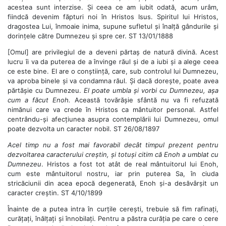
acestea sunt interzise. Și ceea ce am iubit odată, acum urâm,
fiindcă devenim făpturi noi în Hristos Isus. Spiritul lui Hristos,
dragostea Lui, înmoaie inima, supune sufletul și înalță gândurile și
dorințele către Dumnezeu și spre cer. ST 13/01/1888
[Omul] are privilegiul de a deveni părtaș de natură divină. Acest
lucru îi va da puterea de a învinge răul și de a iubi și a alege ceea
ce este bine. El are o conștiință, care, sub controlul lui Dumnezeu,
va aproba binele și va condamna răul. Și dacă dorește, poate avea
părtășie cu Dumnezeu.
El poate umbla și vorbi cu Dumnezeu, așa
cum a făcut Enoh.
Această tovărășie sfântă nu va fi refuzată
nimănui care va crede în Hristos ca mântuitor personal. Astfel
centrându-și afecțiunea asupra contemplării lui Dumnezeu, omul
poate dezvolta un caracter nobil. ST 26/08/1897
Acel timp nu a fost mai favorabil decât timpul prezent pentru
dezvoltarea caracterului creștin, și totuși citim că Enoh a umblat cu
Dumnezeu
. Hristos a fost tot atât de real mântuitorul lui Enoh,
cum este mântuitorul nostru, iar prin puterea Sa, în ciuda
stricăciunii din acea epocă degenerată, Enoh și-a desăvârșit un
caracter creștin. ST 4/10/1899
Înainte de a putea intra în curțile cerești, trebuie să fim rafinați,
curățați, înălțați și înnobilați. Pentru a păstra curăția pe care o cere