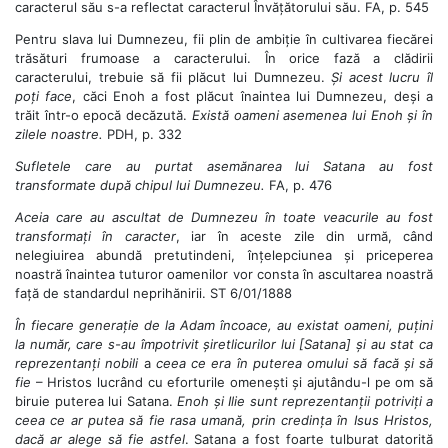
caracterul său s-a reflectat caracterul Învățătorului său. FA, p. 545
Pentru slava lui Dumnezeu, fii plin de ambiție în cultivarea fiecărei
trăsături frumoase a caracterului. În orice fază a clădirii
caracterului, trebuie să fii plăcut lui Dumnezeu.
Și
acest lucru îl
poți face
, căci Enoh a fost plăcut înaintea lui Dumnezeu, deși a
trăit într-o epocă decăzută.
Există oameni asemenea lui Enoh și în
zilele noastre.
PDH, p. 332
Sufletele care au purtat asemănarea lui Satana au fost
transformate după chipul lui Dumnezeu.
FA, p. 476
Aceia care au ascultat de Dumnezeu în toate veacurile au fost
transformați în caracter
, iar în aceste zile din urmă, când
nelegiuirea abundă pretutindeni, înțelepciunea și priceperea
noastră înaintea tuturor oamenilor vor consta în ascultarea noastră
față de standardul neprihănirii. ST 6/01/1888
În fiecare generație de la Adam încoace, au existat oameni, puțini
la număr, care s-au împotrivit șiretlicurilor lui [Satana] și au stat ca
reprezentanți nobili
a
ceea ce era în puterea omului să facă și să
fie
– Hristos lucrând cu eforturile omenești și ajutându-l pe om să
biruie puterea lui Satana.
Enoh și Ilie sunt reprezentanții potriviți a
ceea ce ar putea să fie rasa umană, prin credința în Isus Hristos,
dacă ar alege să fie astfel
. Satana a fost foarte tulburat datorită