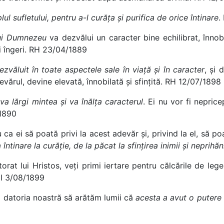
 sufletului, pentru a-l curăța și purifica de orice întinare
.
lui Dumnezeu
va dezvălui un caracter bine echilibrat, înnob
i îngeri. RH 23/04/1889
ezvăluit în toate aspectele sale în viață și în caracter
, și 
evărul, devine elevată, înnobilată și sfințită. RH 12/07/1898
va lărgi mintea și va înălța caracterul
. Ei nu vor fi nepric
/1890
u ca ei să poată privi la acest adevăr și, privind la el, să p
întinare la curăție, de la păcat la sfințirea inimii
și neprihăni
orat lui Hristos, veți primi iertare pentru călcările de lege
 YI 3/08/1899
și datoria noastră să arătăm lumii că
acesta a avut o putere 