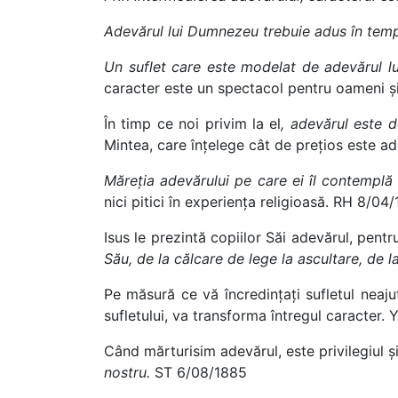
Adevărul lui Dumnezeu trebuie adus în templul
Un suflet care este modelat de adevărul 
caracter este un spectacol pentru oameni ș
În timp ce noi privim la el
, adevărul este d
Mintea, care înțelege cât de prețios este ad
Măreția adevărului pe care ei îl contemplă 
nici pitici în experiența religioasă. RH 8/04
Isus le prezintă copiilor Săi adevărul, pentr
Său, de la călcare de lege la ascultare, de la 
Pe măsură ce vă încredințați sufletul neajut
sufletului, va transforma întregul caracter.
Când mărturisim adevărul, este privilegiul 
nostru.
ST 6/08/1885