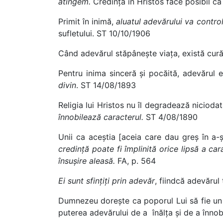
atingem.
Credința în Hristos face posibil ca 
Primit în inimă,
aluatul adevărului va contro
sufletului. ST 10/10/1906
Când adevărul stăpânește viața, există cură
Pentru inima sinceră și pocăită, adevărul 
divin
. ST 14/08/1893
Religia lui Hristos nu îl degradează nicioda
înnobilează caracterul.
ST 4/08/1890
Unii ca aceștia [aceia care dau greș în a-
credință poate fi împlinită orice lipsă a car
însușire aleasă.
FA, p. 564
Ei sunt sfințiți prin adevăr
, fiindcă adevărul
Dumnezeu dorește ca poporul Lui să fie un
puterea adevărului de a
înălța și de a înno