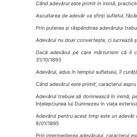
Când adevărul este primit în inimă
, practic
Ascultarea de adevăr va sfinți sufletul
, făcâ
Prin puterea și răspândirea adevărului trebu
Adevărul nu doar convertește, ci lucrează și 
Dacă adevărul pe care mărturisim că îl c
31/10/1893
Adevărul, adus în templul sufletului, îl cură
Când adevărul este primit
, caracterul aspru
Adevărul trebuie să domnească în inimă, pen
înțelepciunea lui Dumnezeu în viața exteri
Adevărul pentru acest timp este un adevăr ca
8/01/1895
Prin intermedierea adevărului, caracterul 