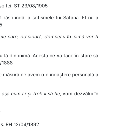
 ispitei. ST 23/08/1905
să răspundă la sofismele lui Satana. El nu a
05
ele care, odinioară, domneau în inimă vor fi
ultă din inimă. Acesta ne va face în stare să
1/1888
oi pe măsură ce avem o cunoaștere personală a
, așa cum ar și trebui să fie
, vom dezvălui în
2
s.
RH 12/04/1892