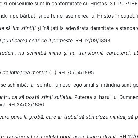
ile și obiceiurile sunt în conformitate cu Hristos. ST 1/03/18
ndu-i pe bărbați și pe femei asemenea lui Hristos în cuget,
ie să fim
sfințiți
și înălțați la adevărata demnitate a standar
purificarea celui ce îl primește.
RH 12/09/1893
redem, nu schimbă inima și nu transformă caracterul, at
ță de întinarea morală
(…) RH 30/04/1895
 se schimbă, iar spiritul lumesc, egoismul și mândria sunt 
tru ca să poată sfinți sufletul
. Puterea și harul lui Dumne
oară. RH 24/03/1896
re pune la probă, care ar trebui să stimuleze mintea, să puri
este transformat și modelat după asemănarea divină
. RH 12/