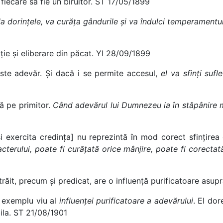
fiecare să fie un biruitor. ST 17/05/1899
la dorințele, va curăța gândurile și va îndulci temperamentul
ție și eliberare din păcat. YI 28/09/1899
este adevăr. Și dacă i se permite accesul,
el va sfinți suf
tă pe primitor.
Când adevărul lui Dumnezeu ia în stăpânire mi
și exercita credința] nu reprezintă în mod corect sfințire
acterului, poate fi curățată orice mânjire, poate fi corecta
 trăit, precum și predicat, are o influență purificatoare asup
 exemplu viu al
influenței purificatoare a adevărului
. El dor
bila. ST 21/08/1901