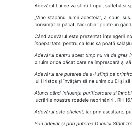
Adevărul Lui ne va sfinți trupul, sufletul și 
„Vine stăpânul lumii acesteia”, a spus Isus
consimțit la păcat. Nici chiar printr-un gând
Când adevărul este prezentat înțelegerii noa
îndepărtate
, pentru ca Isus să poată sălășlu
Adevărul pentru acest timp nu va da greș în
biruim orice păcat care ne împresoară și să
Adevărul are puterea de a-l sfinți pe primit
lui Hristos și învățăm să ne unim cu El și 
Atunci când influența purificatoare și înnobi
lucrările noastre roadele neprihănirii. RH 1
Adevărul este eficient
, iar prin ascultare, 
Prin adevăr și prin puterea Duhului Sfânt tre