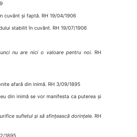
99
 în cuvânt și faptă. RH 19/04/1906
dului stabilit în cuvânt. RH 19/07/1906
unci nu are nici o valoare pentru noi.
RH
gonite afară din inimă. RH 3/09/1895
zeu din inimă se vor manifesta ca puterea și
fice sufletul și să sfințească dorințele.
RH
02/1895