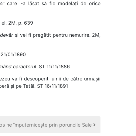
er
care i-a lăsat să fie modelați de orice
n el. 2M, p. 639
 adevăr
și vei fi pregătit pentru nemurire. 2M,
21/01/1890
mând caracterul
. ST 11/11/1886
nezeu va fi descoperit lumii de către urmașii
peră și pe Tatăl. ST 16/11/1891
tos ne împuternicește prin poruncile Sale