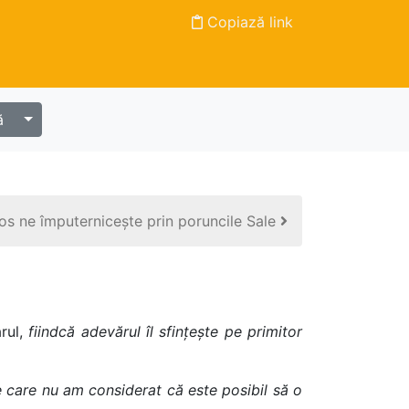
Copiază link
Alege cartea
ă
tos ne împuternicește prin poruncile Sale
rul,
fiindcă adevărul îl sfințește pe primitor
 care nu am considerat că este posibil să o