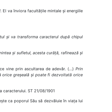
.
El va înviora facultățile mintale și energiile
letul și va transforma caracterul după chipul
ntea și sufletul, acesta curăță, rafinează și
a ce vine prin ascultarea de adevăr. (…)
Prin
tă orice greșeală și poate fi dezvoltată orice
ra caracterului. ST 21/08/1901
ește ca poporul Său să dezvăluie în viața lui