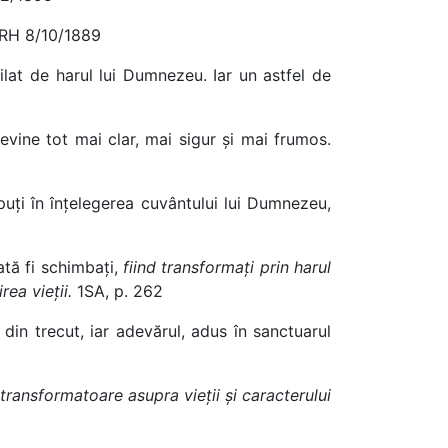
 RH 8/10/1889
ilat de harul lui Dumnezeu. Iar un astfel de
devine tot mai clar, mai sigur și mai frumos.
epuți în înțelegerea cuvântului lui Dumnezeu,
oată fi schimbați,
fiind transformați prin harul
rea vieții.
1SA, p. 262
 din trecut, iar adevărul, adus în sanctuarul
transformatoare asupra vieții și caracterului