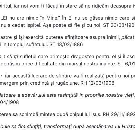
spiritul, iar noi vom fi făcuți în stare să ne ridicăm deasupra
. „El nu are nimic în Mine.” În El nu se găsea nimic care 
 nu a cedat ispitei. Așa poate să fie și cu noi. ST 23/08/19
stre și își exercită puterea sfințitoare asupra inimii,
păcat
i în templul sufletului. ST 18/02/1886
 a sfinți
sufletul care primește dragostea pentru el și îl asc
 depășim orice dificultate din marșul nostru înainte. ST 6/0
or
, iar această lucrare de sfințire va fi realizată pentru n
să mergem prin credință și rugăciune. RH 12/03/1908
latoare a adevărului este resimțită în propriile noastre vieți
6/04/1908
puterea sa schimbă mintea după chipul lui Isus. RH 29/11/189
buie să fim sfințiți, transformați după asemănarea lui Hristo