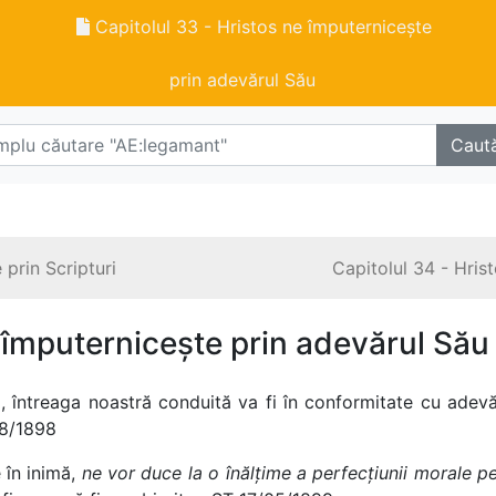
Capitolul 33 - Hristos ne împuternicește
prin adevărul Său
Caut
 prin Scripturi
Capitolul 34 - Hris
e împuternicește prin adevărul Său
 întreaga noastră conduită va fi în conformitate cu adevă
08/1898
e în inimă,
ne vor duce la o înălțime a perfecțiunii
morale pe