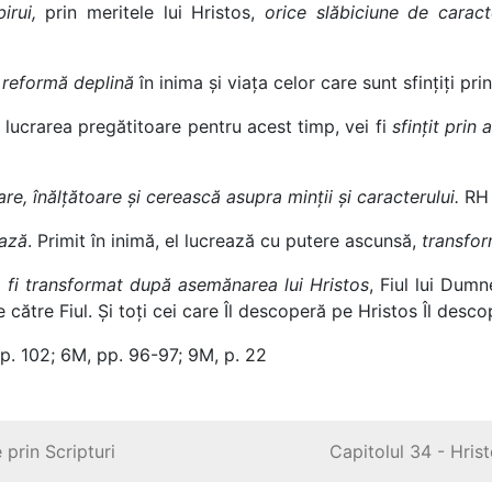
birui,
prin meritele lui Hristos,
orice slăbiciune de caract
o reformă deplină
în inima și viața celor care sunt sfințiți pri
 lucrarea pregătitoare pentru acest timp, vei fi
sfințit prin
are, înălțătoare și cerească asupra minții și caracterului.
RH 
ează
. Primit în inimă, el lucrează cu putere ascunsă,
transfor
va fi transformat după asemănarea lui Hristos
, Fiul lui Dum
 către Fiul. Și toți cei care Îl descoperă pe Hristos Îl desco
 p. 102; 6M, pp. 96-97; 9M, p. 22
 prin Scripturi
Capitolul 34 - Hris