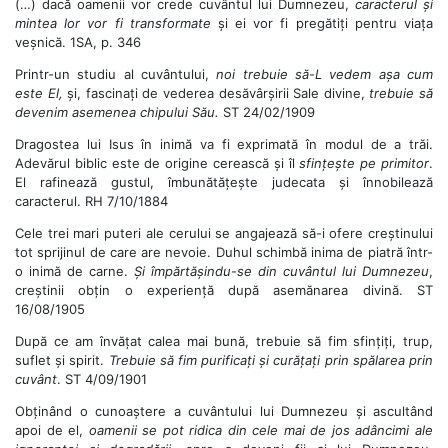
(…) dacă oamenii vor crede cuvântul lui Dumnezeu,
caracterul și
mintea lor vor fi transformate
și ei vor fi pregătiți pentru viața
veșnică. 1SA, p. 346
Printr-un studiu al cuvântului,
noi trebuie să-L vedem așa cum
este El,
și, fascinați de vederea desăvârșirii Sale divine,
trebuie să
devenim asemenea chipului Său.
ST 24/02/1909
Dragostea lui Isus în inimă va fi exprimată în modul de a trăi.
Adevărul biblic este de origine cerească și îl
sfințește pe primitor
.
El rafinează gustul, îmbunătățește judecata și înnobilează
caracterul. RH 7/10/1884
Cele trei mari puteri ale cerului se angajează să-i ofere creștinului
tot sprijinul de care are nevoie. Duhul schimbă inima de piatră într-
o inimă de carne.
Și împărtășindu-se din cuvântul lui Dumnezeu
,
creștinii obțin o experiență după asemănarea divină. ST
16/08/1905
După ce am învățat calea mai bună, trebuie să fim sfințiți, trup,
suflet și spirit.
Trebuie să fim purificați și curățați prin spălarea prin
cuvânt
. ST 4/09/1901
Obținând o cunoaștere a cuvântului lui Dumnezeu și ascultând
apoi de el,
oamenii se pot ridica din cele mai de jos adâncimi ale