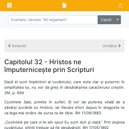
Alege 
Caută
Anterior
Următor
Capitolul 32 - Hristos ne
împuternicește prin Scripturi
Dacă ei sunt împlinitori ai cuvântului, care este clar și puternic în
simplitatea lui,
nu vor da greș în desăvârșirea caracterului creștin
.
2M, p. 694
Cuvintele Sale, primite în suflet
,
îți vor da puterea vitală de a
săvârși lucrările lui Hristo
s, iar fiecare efort depus în dragoste te
va lega mai strâns de sursa ta de tărie. RH 11/09/1883
„Cuvintele pe care vi le-am spun Eu sunt duh și viață.” Prin slujirea
cuvântului,
sfinții trebuie să fie desăvârșiți
. RH 17/05/1892