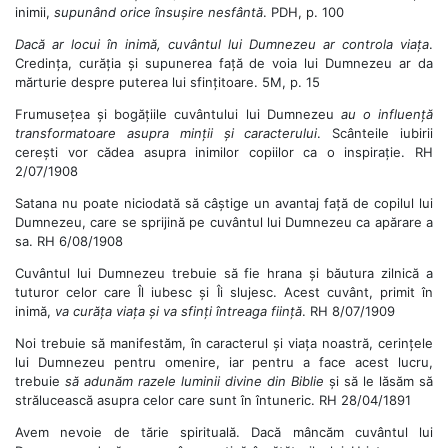
inimii,
supunând orice însușire nesfântă
. PDH, p. 100
Dacă ar locui în inimă, cuvântul lui Dumnezeu ar controla viața
.
Credința, curăția și supunerea față de voia lui Dumnezeu ar da
mărturie despre puterea lui sfințitoare. 5M, p. 15
Frumusețea și bogățiile cuvântului lui Dumnezeu
au o influență
transformatoare asupra minții și caracterului
. Scânteile iubirii
cerești vor cădea asupra inimilor copiilor ca o inspirație. RH
2/07/1908
Satana nu poate niciodată să câștige un avantaj față de copilul lui
Dumnezeu, care se sprijină pe cuvântul lui Dumnezeu ca apărare a
sa. RH 6/08/1908
Cuvântul lui Dumnezeu trebuie să fie hrana și băutura zilnică a
tuturor celor care Îl iubesc și Îi slujesc. Acest cuvânt, primit în
inimă,
va curăța viața și va sfinți întreaga ființă
. RH 8/07/1909
Noi trebuie să manifestăm, în caracterul și viața noastră, cerințele
lui Dumnezeu pentru omenire, iar pentru a face acest lucru,
trebuie
să adunăm razele luminii divine din Biblie
și să le lăsăm să
strălucească asupra celor care sunt în întuneric. RH 28/04/1891
Avem nevoie de tărie spirituală. Dacă mâncăm cuvântul lui