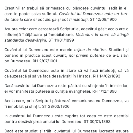
Creștinii ar trebui să primească cu blândețe cuvântul sădit în ei,
care le poate salva sufletul.
Cuvântul lui Dumnezeu este un turn
de tărie la care ei pot alerga și pot fi mântuiți
. ST 12/09/1900
Asupra celor care cercetează Scripturile, adevărul găsit acolo are o
influență înălțătoare și înnobilatoare,
făcându-i în stare să atingă
standardul desăvârșirii
. ST 11/01/1899
Cuvântul lui Dumnezeu este marele
mijloc de sfințire
. Studiind și
punând în practică acest cuvânt,
noi primim puterea
de a-L slăvi
pe Dumnezeu. RH 2/07/1901
Cuvântul lui Dumnezeu este în stare să vă facă înțelepți, să vă
călăuzească și să vă facă desăvârșiți în Hristos. RH 14/02/1893
Dacă cuvântul lui Dumnezeu este păstrat cu sfințenie în inimile lor,
ei vor manifesta puterea și curăția evangheliei. RH 1/12/1896
Acela care, prin Scripturi păstrează comuniunea cu Dumnezeu, va
fi înnobilat și sfințit. ST 28/03/1906
În cuvântul lui Dumnezeu este cuprins tot ceea ce este esențial
pentru desăvârșirea omului lui Dumnezeu. ST 30/01/1893
Dacă este studiat și trăit, cuvântul lui Dumnezeu lucrează asupra