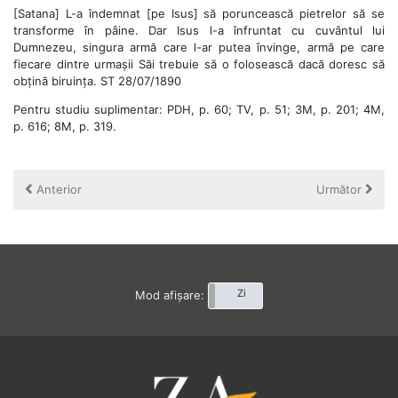
[Satana] L-a îndemnat [pe Isus] să poruncească pietrelor să se
transforme în pâine. Dar Isus l-a înfruntat cu cuvântul lui
Dumnezeu, singura armă care l-ar putea învinge, armă pe care
fiecare dintre urmașii Săi trebuie să o folosească dacă doresc să
obțină biruința. ST 28/07/1890
Pentru studiu suplimentar: PDH, p. 60; TV, p. 51; 3M, p. 201; 4M,
p. 616; 8M, p. 319.
Anterior
Următor
Noapte
Zi
Mod afișare: