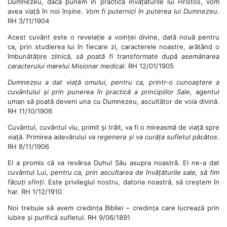
Dumnezeu, dacă punem în practică învățăturile lui Hristos, vom
avea viață în noi înșine.
Vom fi puternici în puterea lui Dumnezeu
.
RH 3/11/1904
Acest cuvânt este o revelație a voinței divine, dată nouă pentru
ca, prin studierea lui în fiecare zi, caracterele noastre, arătând o
îmbunătățire zilnică,
să poată fi transformate după asemănarea
caracterului marelui Misionar medical
. RH 12/01/1905
Dumnezeu a dat viață omului, pentru ca, printr-o cunoaștere a
cuvântului și prin punerea în practică a principiilor Sale
, agentul
uman să poată deveni una cu Dumnezeu, ascultător de voia divină.
RH 11/10/1906
Cuvântul, cuvântul viu, primit și trăit, va fi o mireasmă de viață spre
viață. Primirea adevărului
va regenera și va curăța sufletul păcătos
.
RH 8/11/1906
El a promis că va revărsa Duhul Său asupra noastră. El ne-a dat
cuvântul Lui,
pentru ca, prin ascultarea de învățăturile sale, să fim
făcuți sfinți
. Este privilegiul nostru, datoria noastră, să creștem în
har. RH 1/12/1910
Noi trebuie să avem credința Bibliei – credința care lucrează prin
iubire și purifică sufletul. RH 9/06/1891