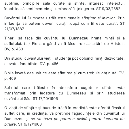
sublime, principiile sale curate și sfinte, întăresc intelectul,
înnobilează sentimentele și luminează înțelegerea. ST 9/03/1882
Cuvântul lui Dumnezeu trăit este
marele sfințitor al inimilor
. Prin
influența sa putem deveni curați „după cum El este curat”. ST
21/07/1887
Tinerii să facă din cuvântul lui Dumnezeu hrana minții și a
sufletului. (…) Fiecare gând va fi făcut rob ascultării de Hristos.
DV, p. 460
Din studiul cuvântului vieții, studenții pot dobândi minți dezvoltate,
elevate, înnobilate. DV, p. 466
Biblia învață deslușit ce este sfințirea și cum trebuie obținută. TV,
p. 469
Sufletul care trăiește în atmosfera cugetelor sfinte
este
transformat
prin legătura cu Dumnezeu și prin studierea
cuvântului Său. ST 17/10/1906
O viață de sfințire și bucurie trăită în credință este oferită fiecărui
suflet care, în credință, va pretinde făgăduințele din cuvântul lui
Dumnezeu și
se va baza pe puterea divină pentru lucrarea de
biruire
. ST 9/12/1908