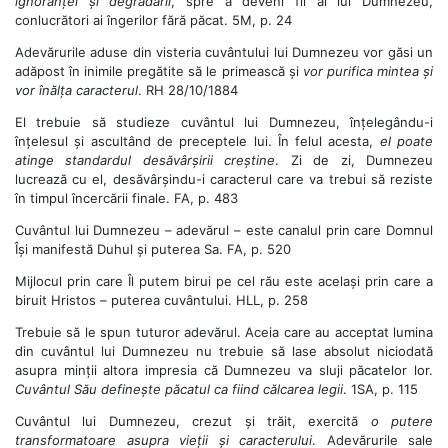
ignoranței și degradării
, spre a deveni fii ai lui Dumnezeu,
conlucrători ai îngerilor fără păcat. 5M, p. 24
Adevărurile aduse din visteria cuvântului lui Dumnezeu vor găsi un
adăpost în inimile pregătite să le primească și
vor purifica mintea și
vor înălța caracterul
. RH 28/10/1884
El trebuie să studieze cuvântul lui Dumnezeu, înțelegându-i
înțelesul și ascultând de preceptele lui. În felul acesta,
el poate
atinge standardul desăvârșirii
creștine
. Zi de zi, Dumnezeu
lucrează cu el, desăvârșindu-i caracterul care va trebui să reziste
în timpul încercării finale. FA, p. 483
Cuvântul lui Dumnezeu – adevărul – este canalul prin care Domnul
Își manifestă Duhul și puterea Sa. FA, p. 520
Mijlocul prin care Îl putem birui pe cel rău este același prin care a
biruit Hristos – puterea cuvântului. HLL, p. 258
Trebuie să le spun tuturor adevărul. Aceia care au acceptat lumina
din cuvântul lui Dumnezeu nu trebuie să lase absolut niciodată
asupra minții altora impresia că Dumnezeu va sluji păcatelor lor.
Cuvântul Său definește păcatul ca fiind călcarea legii
. 1SA, p. 115
Cuvântul lui Dumnezeu, crezut și trăit, exercită
o putere
transformatoare asupra vieții și caracterului
. Adevărurile sale