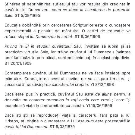
Sfințirea și neprihănirea sufletului tău vor rezulta din credința în
cuvântul lui Dumnezeu,
ceea ce duce la ascultarea de poruncile
Sale.
ST 5/09/1895
Educația dobândită prin cercetarea Scripturilor este o cunoaștere
experimentală a planului de mântuire. O astfel de educație
va
reface chipul lui Dumnezeu în suflet
. ST 6/06/1906
Privind la El în studiul cuvântului Său
, învățăm să iubim și să
practicăm virtuțile Sale, iar trăind cuvântul lui Dumnezeu înaintea
unei lumi căzute prin păcat, suntem schimbați în același chip divin.
ST 20/01/1909
Contemplarea cuvântului lui Dumnezeu ne va face înțelepți spre
mântuire. Cunoașterea acestui cuvânt ne va asigura fericirea și
succesul în desăvârșirea caracterului creștin
. YI 8/12/1898
Dacă este pus în practică, cuvântul Său
este de ajuns pentru a
dezvolta un caracter armonios în toți aceia care cred
și care își
modelează viața în conformitate cu acesta. YI 15/06/1899
Dacă ați ști să reproduceți viața și caracterul fără pată al lui
Hristos, ați obține o cunoaștere a Lui
așa cum este prezentată în
cuvântul lui Dumnezeu
. ST 6/03/1879