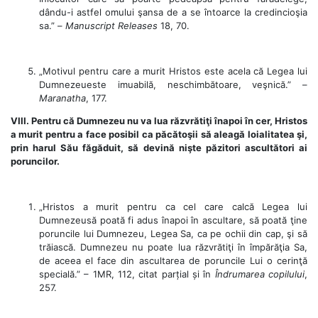
dându-i astfel omului şansa de a se întoarce la credincioşia
sa.” –
Manuscript Releases
18, 70.
„Motivul pentru care a murit Hristos este acela că Legea lui
Dumnezeueste imuabilă, neschimbătoare, veşnică.” –
Maranatha
, 177.
VIII. Pentru că Dumnezeu nu va lua răzvrătiţi înapoi în cer, Hristos
a murit pentru a face posibil ca păcătoşii să aleagă loialitatea şi,
prin harul Său făgăduit, să devină nişte păzitori ascultători ai
poruncilor.
„Hristos a murit pentru ca cel care calcă Legea lui
Dumnezeusă poată fi adus înapoi în ascultare, să poată ţine
poruncile lui Dumnezeu, Legea Sa, ca pe ochii din cap, şi să
trăiască. Dumnezeu nu poate lua răzvrătiţi în împărăţia Sa,
de aceea el face din ascultarea de poruncile Lui o cerinţă
specială.” – 1MR, 112, citat parțial și în
Îndrumarea copilului
,
257.