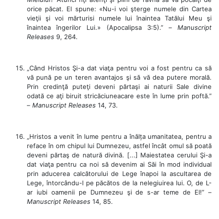
orice păcat. El spune: «Nu-i voi şterge numele din Cartea
vieţii şi voi mărturisi numele lui înaintea Tatălui Meu şi
înaintea îngerilor Lui.» (Apocalipsa 3:5).” –
Manuscript
Releases
9, 264.
„Când Hristos Şi-a dat viaţa pentru voi a fost pentru ca să
vă pună pe un teren avantajos şi să vă dea putere morală.
Prin credinţă puteţi deveni părtaşi ai naturii Sale divine
odată ce aţi biruit stricăciuneacare este în lume prin poftă.”
–
Manuscript Releases
14, 73.
„Hristos a venit în lume pentru a înălța umanitatea, pentru a
reface în om chipul lui Dumnezeu, astfel încât omul să poată
deveni părtaş de natură divină. [...] Maiestatea cerului Şi-a
dat viaţa pentru ca noi să devenim ai Săi în mod individual
prin aducerea calcătorului de Lege înapoi la ascultarea de
Lege, întorcându-l pe păcătos de la nelegiuirea lui. O, de L-
ar iubi oamenii pe Dumnezeu şi de s-ar teme de El!” –
Manuscript Releases
14, 85.