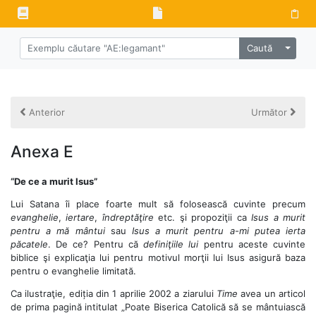
Alege 
Caută
Anterior
Următor
Anexa E
“De ce a murit Isus”
Lui Satana îi place foarte mult să folosească cuvinte precum
evanghelie
,
iertare
,
îndreptăţire
etc. şi propoziţii ca
Isus a murit
pentru a mă mântui
sau
Isus a murit pentru a-mi putea ierta
păcatele
. De ce? Pentru că
definiţiile lui
pentru aceste cuvinte
biblice şi explicaţia lui pentru motivul morţii lui Isus asigură baza
pentru o evanghelie limitată.
Ca ilustraţie, ediția din 1 aprilie 2002 a ziarului
Time
avea un articol
de prima pagină intitulat „Poate Biserica Catolică să se mântuiască