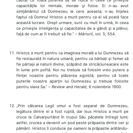
capacităţile lor mintale, morale şi fizice. Ei n-au avut
simţământul că Dumnezeu le cere aceasta; n-au înţeles
faptul că Domnul Hristos a murit pentru ca ei să poată face
această lucrare. Drept urmare, sunt cu mult în urmă, în ceea
ce priveşte inteligenţa şi capacitatea de a gândi şi a plănui,
faţă de cum ar fi trebuit să fie.” –
Mărturii
, vol. 5, 554.
Hristos a murit pentru ca imaginea morală a lui Dumnezeu să
fie restaurată în natura umană, pentru ca bărbați și femei să
fie părtaşi ai naturii divine, scăpând de stricăciuneacare este
în lume prin poftă. Noi nu trebuie să folosim vreo putere a
fiinţei noastre pentru plăcerea egoistă; pentru că toate
puterile noastre aparţin lui Dumnezeu şi trebuie folosite
pentru slava Sa.” –
Review and Herald
, 6 noiembrie 1900.
„Prin călcarea Legii omul a fost separat de Dumnezeu,
legătura dintre ei a fost ruptă, dar Isus Hristos a murit pe
cruce la Calvarpurtând în trupul Său păcatele întregii lumi;
astfel, crucea a devenit un pod peste prăpastia dintre cer şi
pământ. Hristos îi conduce pe oameni la prăpastie arătându-