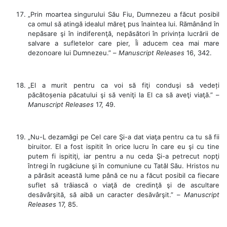
„Prin moartea singurului Său Fiu, Dumnezeu a făcut posibil
ca omul să atingă idealul măreţ pus înaintea lui. Rămânând în
nepăsare şi în indiferenţă, nepăsători în privința lucrării de
salvare a sufletelor care pier, Îi aducem cea mai mare
dezonoare lui Dumnezeu.” –
Manuscript Releases
16, 342.
„El a murit pentru ca voi să fiţi conduşi să vedeți
păcătoșenia păcatului şi să veniţi la El ca să aveţi viaţă.” –
Manuscript Releases
17, 49.
„Nu-L dezamăgi pe Cel care Şi-a dat viaţa pentru ca tu să fii
biruitor. El a fost ispitit în orice lucru în care eu şi cu tine
putem fi ispitiţi, iar pentru a nu ceda Şi-a petrecut nopţi
întregi în rugăciune şi în comuniune cu Tatăl Său. Hristos nu
a părăsit această lume până ce nu a făcut posibil ca fiecare
suflet să trăiască o viaţă de credinţă şi de ascultare
desăvârşită, să aibă un caracter desăvârşit.” –
Manuscript
Releases
17, 85.