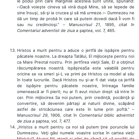
le podul prin care marginile acesteia sunt unite, spunând:
‹‹Dacă voieşte cineva să vină după Mine, să se lepede de
sine însuşi, să-şi ia crucea şi să mă urmeze.›› Dumnezeu ne
dă un timp de probă în care să putem dovedi dacă Îi vom fi
sau nu credincioşi.” –
Manuscrisul 21
, 1895,
citat în
Comentariul adventist de ziua a şaptea
, vol. 7, 465.
Hristos a murit pentru a aduce o jertfă de ispăşire pentru
păcatele noastre. La dreapta Tatălui, El mijloceşte pentru noi
ca Mare Preotal nostru. Prin jertfirea vieţii Sale, El a obţinut
răscumpărarea noastră. IspăşireaSa este valabilă pentru
oricine se va smeri şi-L va primi pe Hristos ca model al său
în toate lucrurile. Dacă Hristos nu şi-ar fi dat viaţa ca jertfă
de ispășire pentru păcatele noastre, întreaga familie
omenească ar fi pierit; nu ar fi avut niciun drept să intre în
cer. Prin mijlocirea Sa noi putem, prin credinţă, pocăinţă şi
convertire, să devenim părtaşi ai naturii divine, scăpând
astfel de stricăciunea care este în lume prin poftă.” –
Manuscrisul 29
, 1906, citat în
Comentariul biblic adventist
de ziua a şaptea
, vol. 7, 477.
„Hristos a murit pentru ca noi să putem ţine poruncile lui
Dumnezeu. Veţi găsi numele voastre scrise în cartea vieţii
Mielului? Atunci fiţi atenţi şi plini de râvnă să vă pocăiţi de