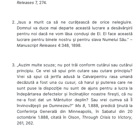
Releases
7, 274.
„Isus a murit ca să ne curăţească de orice nelegiuire.
Domnul va duce mai departe această lucrare a desăvârşirii
pentru noi dacă ne vom lăsa conduşi de El. El face această
lucrare pentru binele nostru şi pentru slava Numelui Său.” –
Manuscript Releases
4:348, 1898.
„Auzim multe scuze; nu pot trăi conform cutărui sau cutărui
principiu. Ce vrei să spui prin cutare sau cutare principiu?
Vrei să spui că jertfa adusă la Calvarpentru rasa umană
decăzută a fost una cu cusur, că harul şi puterea care ne
sunt puse la dispoziţie nu sunt de ajuns pentru a lucra la
îndepărtarea defectelor și înclinaţiilor noastre fireşti, că nu
ne-a fost dat un Mântuitor deplin? Sau vrei cumva să Îl
învinovăţeşti pe Dumnezeu?”
Ms 8
, 1.888, predică ţinută la
Conferinţa Generală din Minneapolis, în Sabatul din 20
octombrie 1.888, citată în Olson,
Through Crisis to Victory
,
261, 262.