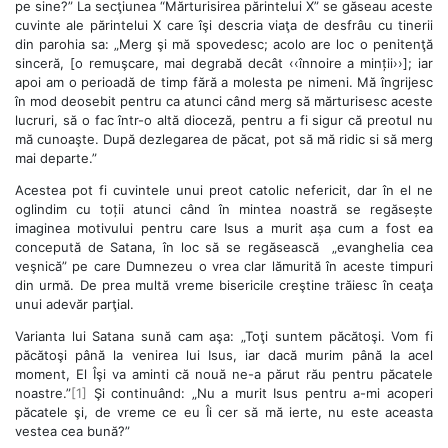
pe sine?” La secţiunea “Mărturisirea părintelui X” se găseau aceste
cuvinte ale părintelui X care îşi descria viaţa de desfrâu cu tinerii
din parohia sa: „Merg şi mă spovedesc; acolo are loc o penitenţă
sinceră, [o remuşcare, mai degrabă decât ‹‹înnoire a minții››]; iar
apoi am o perioadă de timp fără a molesta pe nimeni. Mă îngrijesc
în mod deosebit pentru ca atunci când merg să mărturisesc aceste
lucruri, să o fac într-o altă dioceză, pentru a fi sigur că preotul nu
mă cunoaşte. După dezlegarea de păcat, pot să mă ridic si să merg
mai departe.”
Acestea pot fi cuvintele unui preot catolic nefericit, dar în el ne
oglindim cu toții atunci când în mintea noastră se regăsește
imaginea motivului pentru care Isus a murit așa cum a fost ea
concepută de Satana, în loc să se regăsească „evanghelia cea
veşnică” pe care Dumnezeu o vrea clar lămurită în aceste timpuri
din urmă. De prea multă vreme bisericile creştine trăiesc în ceaţa
unui adevăr parţial.
Varianta lui Satana sună cam aşa: „Toţi suntem păcătoşi. Vom fi
păcătoşi până la venirea lui Isus, iar dacă murim până la acel
moment, El Îşi va aminti că nouă ne-a părut rău pentru păcatele
noastre.”
[1]
Şi continuând: „Nu a murit Isus pentru a-mi acoperi
păcatele şi, de vreme ce eu Îi cer să mă ierte, nu este aceasta
vestea cea bună?”