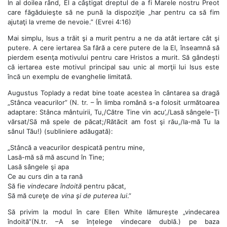
În al doilea rând, El a câştigat dreptul de a fi Marele nostru Preot
care făgăduieşte să ne pună la dispoziţie „har pentru ca să fim
ajutaţi la vreme de nevoie.” (Evrei 4:16)
Mai simplu, Isus a trăit şi a murit pentru a ne da atât iertare cât şi
putere. A cere iertarea Sa fără a cere putere de la El, înseamnă să
pierdem esenţa motivului pentru care Hristos a murit. Să gândești
că iertarea este motivul principal sau unic al morţii lui Isus este
încă un exemplu de evanghelie limitată.
Augustus Toplady a redat bine toate acestea în cântarea sa dragă
„Stânca veacurilor” (N. tr. – În limba română s-a folosit următoarea
adaptare: Stânca mântuirii, Tu,/Către Tine vin acu’,/Lasă sângele-Ţi
vărsat/Să mă spele de păcat;/Rătăcit am fost şi rău,/Ia-mă Tu la
sânul Tău!) (subliniere adăugată):
„Stâncă a veacurilor despicată pentru mine,
Lasă-mă să mă ascund în Tine;
Lasă sângele şi apa
Ce au curs din a ta rană
Să fie
vindecare îndoită
pentru păcat,
Să mă cureţe de
vina şi de puterea lui
.”
Să privim la modul în care Ellen White lămurește „vindecarea
îndoită”(N.tr. –A se înțelege vindecare dublă.) pe baza