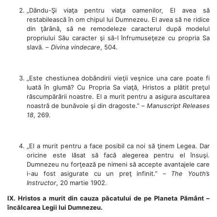
„Dându-Şi viaţa pentru viaţa oamenilor, El avea să
restabilească în om chipul lui Dumnezeu. El avea să ne ridice
din ţărână, să ne remodeleze caracterul după modelul
propriului Său caracter şi să-l înfrumuseţeze cu propria Sa
slavă. –
Divina vindecare
, 504.
„Este chestiunea dobândirii vieţii veşnice una care poate fi
luată în glumă? Cu Propria Sa viaţă, Hristos a plătit preţul
răscumpărării noastre. El a murit pentru a asigura ascultarea
noastră de bunăvoie şi din dragoste.” –
Manuscript Releases
18
, 269.
„El a murit pentru a face posibil ca noi să ţinem Legea. Dar
oricine este lăsat să facă alegerea pentru el însuşi.
Dumnezeu nu forţează pe nimeni să accepte avantajele care
i-au fost asigurate cu un preţ infinit.” –
The Youth’s
Instructor
, 20 martie 1902.
IX. Hristos a murit din cauza păcatului de pe Planeta Pământ –
încălcarea Legii lui Dumnezeu.