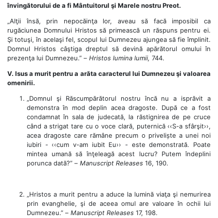
învingătorului de a fi Mântuitorul şi Marele nostru Preot.
„Alţii însă, prin nepocăinţa lor, aveau să facă imposibil ca
rugăciunea Domnului Hristos să primească un răspuns pentru ei.
Şi totuşi, în acelaşi fel, scopul lui Dumnezeu ajungea să fie împlinit.
Domnul Hristos câştiga dreptul să devină apărătorul omului în
prezenţa lui Dumnezeu.” –
Hristos lumina lumii,
744.
V. Isus a murit pentru a arăta caracterul lui Dumnezeu şi valoarea
omenirii.
„Domnul şi Răscumpărătorul nostru încă nu a isprăvit a
demonstra în mod deplin acea dragoste. După ce a fost
condamnat în sala de judecată, la răstignirea de pe cruce
când a strigat tare cu o voce clară, puternică ‹‹S-a sfârşit››,
acea dragoste care rămâne precum o priveliște a unei noi
iubiri - ‹‹cum v-am iubit Eu›› - este demonstrată. Poate
mintea umană să înţeleagă acest lucru? Putem îndeplini
porunca dată?” –
Manuscript Releases
16, 190.
„Hristos a murit pentru a aduce la lumină viaţa şi nemurirea
prin evanghelie, şi de aceea omul are valoare în ochii lui
Dumnezeu.” –
Manuscript Releases
17, 198.