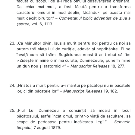
făcută cu scopul de a-i reda omului desăvârşirea originară.
Da, chiar mai mult, a fost făcută pentru a transforma
caracterul omului în mod deplin, făcându-l pe acesta mai
mult decât biruitor.” –
Comentariul biblic adventist de ziua a
şaptea
, vol. 6, 1113.
„Ca Mânuitor divin, Isus a murit pentru noi pentru ca noi să
putem trăi viaţa Lui de curăție, adevăr şi neprihănire. El ne
învaţă cum să trăim. Rugăciunea noastră ar trebui să fie:
‹‹Zideşte în mine o inimă curată, Dumnezeule, pune în mine
un duh nou şi statornic!››” –
Manuscript Releases
18, 277.
„Hristos a murit pentru a-i mântui pe păcătoşi nu în păcatele
lor, ci din păcatele lor.” –
Manuscript Releases
19, 182.
„Fiul Lui Dumnezeu a consimțit să moară în locul
păcătosului, astfel încât omul, printr-o viaţă de ascultare, să
scape de pedeapsa pentru încălcarea Legii.” –
Semnele
timpului
, 7 august 1879.