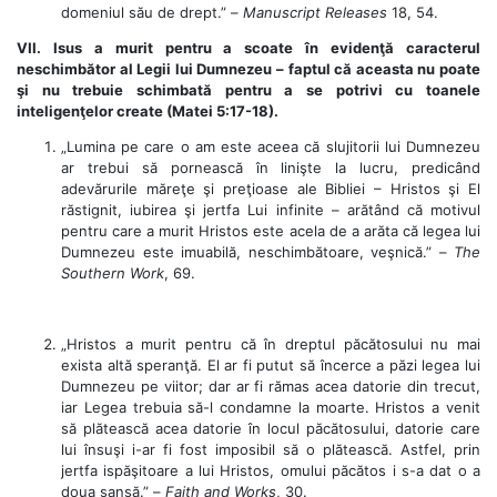
domeniul său de drept.” –
Manuscript Releases
18, 54.
VII. Isus a murit pentru a scoate în evidenţă caracterul
neschimbător al Legii lui Dumnezeu – faptul că aceasta nu poate
şi nu trebuie schimbată pentru a se potrivi cu toanele
inteligenţelor create (Matei 5:17-18).
„Lumina pe care o am este aceea că slujitorii lui Dumnezeu
ar trebui să pornească în linişte la lucru, predicând
adevărurile măreţe şi preţioase ale Bibliei – Hristos şi El
răstignit, iubirea şi jertfa Lui infinite – arătând că motivul
pentru care a murit Hristos este acela de a arăta că legea lui
Dumnezeu este imuabilă, neschimbătoare, veşnică.” –
The
Southern Work
, 69.
„Hristos a murit pentru că în dreptul păcătosului nu mai
exista altă speranţă. El ar fi putut să încerce a păzi legea lui
Dumnezeu pe viitor; dar ar fi rămas acea datorie din trecut,
iar Legea trebuia să-l condamne la moarte. Hristos a venit
să plătească acea datorie în locul păcătosului, datorie care
lui însuşi i-ar fi fost imposibil să o plătească. Astfel, prin
jertfa ispăşitoare a lui Hristos, omului păcătos i s-a dat o a
doua şansă.” –
Faith and Works
, 30.