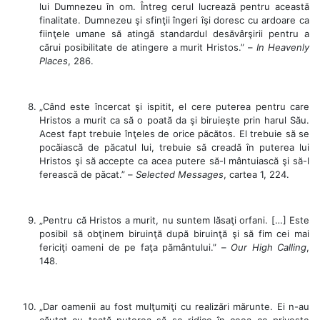
lui Dumnezeu în om. Întreg cerul lucrează pentru această
finalitate. Dumnezeu şi sfinţii îngeri îşi doresc cu ardoare ca
fiinţele umane să atingă standardul desăvârşirii pentru a
cărui posibilitate de atingere a murit Hristos.” –
In Heavenly
Places
, 286.
„Când este încercat şi ispitit, el cere puterea pentru care
Hristos a murit ca să o poată da şi biruieşte prin harul Său.
Acest fapt trebuie înţeles de orice păcătos. El trebuie să se
pocăiască de păcatul lui, trebuie să creadă în puterea lui
Hristos şi să accepte ca acea putere să-l mântuiască şi să-l
ferească de păcat.” –
Selected Messages
, cartea 1, 224.
„Pentru că Hristos a murit, nu suntem lăsaţi orfani. […] Este
posibil să obţinem biruinţă după biruinţă şi să fim cei mai
fericiţi oameni de pe faţa pământului.” –
Our High Calling
,
148.
„Dar oamenii au fost mulţumiţi cu realizări mărunte. Ei n-au
căutat cu toată puterea să se ridice în ceea ce priveşte