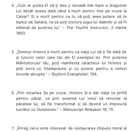
„Cum ar putea El să-ţi dea o dovadă mai mare a dragostei
Lui decât aceea dată când a murit pentru tine pe cruce la
Calvar? El a murit pentru ca tu să poţi avea putere să te
lepezi de Satana, ca să poţi scutura jugul lui diabolic şi să fii
eliberat de puterea lui.” –
The Youth’s Instructor
, 2 martie
1893.
„Domnul Hristos a murit pentru ca viaţa Lui să-ţi fie dată ţie
şi tuturor celor care fac din El exemplul lor. Prin puterea
Mântuitorului tău, poţi manifesta caracterul lui Hristos şi
poţi lucra cu înţelepciune şi cu putere pentru a netezi
locurile abrupte.” –
Slujitorii Evangheliei
, 164.
„Prin moartea Sa pe cruce, Hristos Și-a dat viaţa ca jertfă
pentru păcat, ca prin puterea Lui omul să renunţe la
păcatele lui, să fie transformat şi să devină un împreună
lucrător cu Dumnezeu.” –
Manuscript Releases
18, 75.
„Întreg cerul este interesat de restaurarea chipului moral al