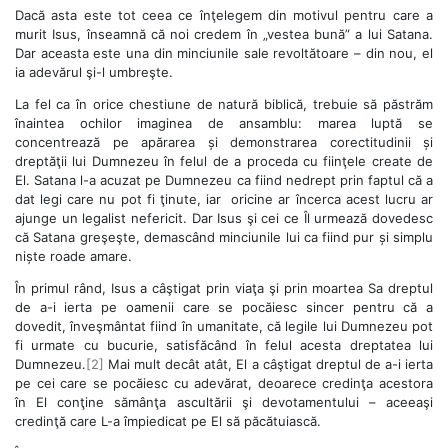
Dacă asta este tot ceea ce înţelegem din motivul pentru care a
murit Isus, înseamnă că noi credem în „vestea bună” a lui Satana.
Dar aceasta este una din minciunile sale revoltătoare – din nou, el
ia adevărul şi-l umbreşte.
La fel ca în orice chestiune de natură biblică, trebuie să păstrăm
înaintea ochilor imaginea de ansamblu: marea luptă se
concentrează pe apărarea și demonstrarea corectitudinii și
dreptăţii lui Dumnezeu în felul de a proceda cu fiinţele create de
El. Satana l-a acuzat pe Dumnezeu ca fiind nedrept prin faptul că a
dat legi care nu pot fi ţinute, iar oricine ar încerca acest lucru ar
ajunge un legalist nefericit. Dar Isus şi cei ce Îl urmează dovedesc
că Satana greşeşte, demascând minciunile lui ca fiind pur și simplu
niște roade amare.
În primul rând, Isus a câştigat prin viaţa şi prin moartea Sa dreptul
de a-i ierta pe oamenii care se pocăiesc sincer pentru că a
dovedit, înveşmântat fiind în umanitate, că legile lui Dumnezeu pot
fi urmate cu bucurie, satisfăcând în felul acesta dreptatea lui
Dumnezeu.
[2]
Mai mult decât atât, El a câştigat dreptul de a-i ierta
pe cei care se pocăiesc cu adevărat, deoarece credinţa acestora
în El conţine sămânţa ascultării şi devotamentului – aceeaşi
credinţă care L-a împiedicat pe El să păcătuiască.