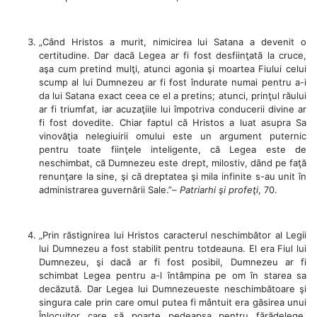
„Când Hristos a murit, nimicirea lui Satana a devenit o
certitudine. Dar dacă Legea ar fi fost desfiinţată la cruce,
aşa cum pretind mulţi, atunci agonia şi moartea Fiului celui
scump al lui Dumnezeu ar fi fost îndurate numai pentru a-i
da lui Satana exact ceea ce el a pretins; atunci, prinţul răului
ar fi triumfat, iar acuzaţiile lui împotriva conducerii divine ar
fi fost dovedite. Chiar faptul că Hristos a luat asupra Sa
vinovăţia nelegiuirii omului este un argument puternic
pentru toate fiinţele inteligente, că Legea este de
neschimbat, că Dumnezeu este drept, milostiv, dând pe faţă
renunţare la sine, şi că dreptatea şi mila infinite s-au unit în
administrarea guvernării Sale.”–
Patriarhi şi profeţi
, 70.
„Prin răstignirea lui Hristos caracterul neschimbător al Legii
lui Dumnezeu a fost stabilit pentru totdeauna. El era Fiul lui
Dumnezeu, şi dacă ar fi fost posibil, Dumnezeu ar fi
schimbat Legea pentru a-l întâmpina pe om în starea sa
decăzută. Dar Legea lui Dumnezeueste neschimbătoare şi
singura cale prin care omul putea fi mântuit era găsirea unui
Înlocuitor care să poarte pedeapsa pentru fărădelege,