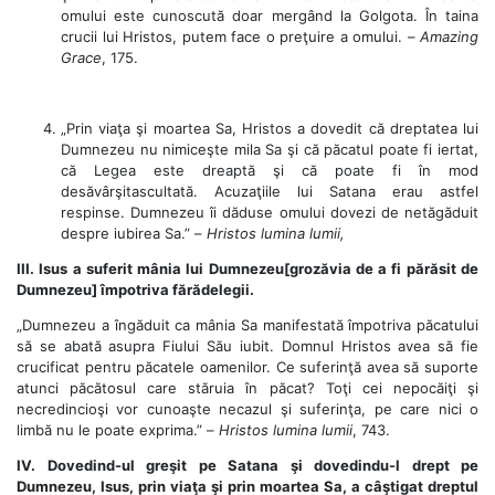
omului este cunoscută doar mergând la Golgota. În taina
crucii lui Hristos, putem face o preţuire a omului. –
Amazing
Grace
, 175.
„Prin viaţa şi moartea Sa, Hristos a dovedit că dreptatea lui
Dumnezeu nu nimiceşte mila Sa şi că păcatul poate fi iertat,
că Legea este dreaptă şi că poate fi în mod
desăvârşitascultată. Acuzaţiile lui Satana erau astfel
respinse. Dumnezeu îi dăduse omului dovezi de netăgăduit
despre iubirea Sa.” –
Hristos lumina lumii,
III. Isus a suferit mânia lui Dumnezeu[grozăvia de a fi părăsit de
Dumnezeu] împotriva fărădelegii.
„Dumnezeu a îngăduit ca mânia Sa manifestată împotriva păcatului
să se abată asupra Fiului Său iubit. Domnul Hristos avea să fie
crucificat pentru păcatele oamenilor. Ce suferinţă avea să suporte
atunci păcătosul care stăruia în păcat? Toţi cei nepocăiţi şi
necredincioşi vor cunoaşte necazul şi suferinţa, pe care nici o
limbă nu le poate exprima.” –
Hristos lumina lumii
, 743.
IV. Dovedind-ul greşit pe Satana şi dovedindu-l drept pe
Dumnezeu, Isus, prin viaţa şi prin moartea Sa, a câştigat dreptul