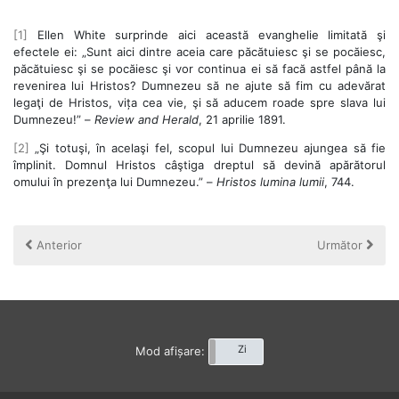
[1]
Ellen White surprinde aici această evanghelie limitată şi
efectele ei: „Sunt aici dintre aceia care păcătuiesc şi se pocăiesc,
păcătuiesc şi se pocăiesc şi vor continua ei să facă astfel până la
revenirea lui Hristos? Dumnezeu să ne ajute să fim cu adevărat
legaţi de Hristos, vița cea vie, şi să aducem roade spre slava lui
Dumnezeu!” –
Review and Herald
, 21 aprilie 1891.
[2]
„Şi totuşi, în acelaşi fel, scopul lui Dumnezeu ajungea să fie
împlinit. Domnul Hristos câştiga dreptul să devină apărătorul
omului în prezenţa lui Dumnezeu.” –
Hristos lumina lumii
, 744.
Anterior
Următor
Noapte
Zi
Mod afișare: