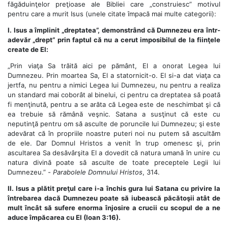
făgăduinţelor preţioase ale Bibliei care „construiesc” motivul
pentru care a murit Isus (unele citate împacă mai multe categorii):
I. Isus a împlinit „dreptatea”, demonstrând că Dumnezeu era într-
adevăr „drept” prin faptul că nu a cerut imposibilul de la fiinţele
create de El:
„Prin viaţa Sa trăită aici pe pământ, El a onorat Legea lui
Dumnezeu. Prin moartea Sa, El a statornicit-o. El si-a dat viaţa ca
jertfa, nu pentru a nimici Legea lui Dumnezeu, nu pentru a realiza
un standard mai coborât al binelui, ci pentru ca dreptatea să poată
fi menţinută, pentru a se arăta că Legea este de neschimbat şi că
ea trebuie să rămână veşnic. Satana a susţinut că este cu
neputinţă pentru om să asculte de poruncile lui Dumnezeu; şi este
adevărat că în propriile noastre puteri noi nu putem să ascultăm
de ele. Dar Domnul Hristos a venit în trup omenesc şi, prin
ascultarea Sa desăvârşita El a dovedit că natura umană în unire cu
natura divină poate să asculte de toate preceptele Legii lui
Dumnezeu.” -
Parabolele Domnului Hristos
, 314.
II. Isus a plătit preţul care i-a închis gura lui Satana cu privire la
întrebarea dacă Dumnezeu poate să iubească păcătoşii atât de
mult încât să sufere enorma înjosire a crucii cu scopul de a ne
aduce împăcarea cu El (Ioan 3:16).