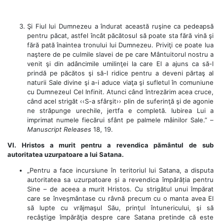
Şi Fiul lui Dumnezeu a îndurat această ruşine ca pedeapsă
pentru păcat, astfel încât păcătosul să poate sta fără vină şi
fără pată înaintea tronului lui Dumnezeu. Priviţi ce poate lua
naştere de pe culmile slavei de pe care Mântuitorul nostru a
venit şi din adâncimile umilinţei la care El a ajuns ca să-l
prindă pe păcătos şi să-l ridice pentru a deveni părtaş al
naturii Sale divine şi a-i aduce viaţa şi sufletul în comuniune
cu Dumnezeul Cel Infinit. Atunci când întrezărim acea cruce,
când acel strigăt ‹‹S-a sfârşit›› plin de suferinţă şi de agonie
ne străpunge urechile, jertfa e completă. Iubirea Lui a
imprimat numele fiecărui sfânt pe palmele mâinilor Sale.” –
Manuscript Releases
18, 19.
VI. Hristos a murit pentru a revendica pământul de sub
autoritatea uzurpatoare a lui Satana.
„Pentru a face incursiune în teritoriul lui Satana, a disputa
autoritatea sa uzurpatoare și a revendica împărăția pentru
Sine – de aceea a murit Hristos. Cu strigătul unui împărat
care se înveşmântase cu râvnă precum cu o manta avea El
să lupte cu vrăjmaşul Său, prinţul întunericului, şi să
recâştige împărăţia despre care Satana pretinde că este