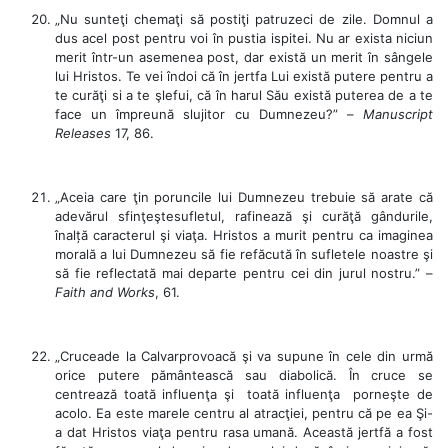
„Nu sunteţi chemaţi să postiţi patruzeci de zile. Domnul a
dus acel post pentru voi în pustia ispitei. Nu ar exista niciun
merit într-un asemenea post, dar există un merit în sângele
lui Hristos. Te vei îndoi că în jertfa Lui există putere pentru a
te curăţi si a te şlefui, că în harul Său există puterea de a te
face un împreună slujitor cu Dumnezeu?” –
Manuscript
Releases
17, 86.
„Aceia care ţin poruncile lui Dumnezeu trebuie să arate că
adevărul sfinţeştesufletul, rafinează şi curăţă gândurile,
înalță caracterul şi viaţa. Hristos a murit pentru ca imaginea
morală a lui Dumnezeu să fie refăcută în sufletele noastre şi
să fie reflectată mai departe pentru cei din jurul nostru.” –
Faith and Works
, 61.
„Cruceade la Calvarprovoacă şi va supune în cele din urmă
orice putere pământească sau diabolică. În cruce se
centrează toată influenţa şi toată influenţa porneşte de
acolo. Ea este marele centru al atracţiei, pentru că pe ea Şi-
a dat Hristos viaţa pentru rasa umană. Această jertfă a fost