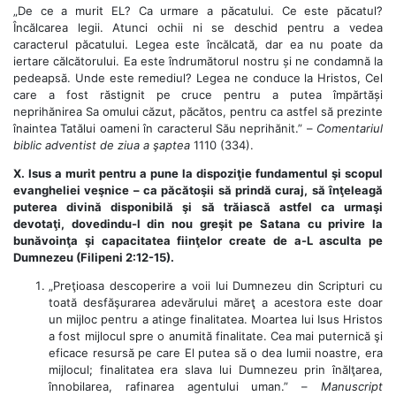
„De ce a murit EL? Ca urmare a păcatului. Ce este păcatul?
Încălcarea legii. Atunci ochii ni se deschid pentru a vedea
caracterul păcatului. Legea este încălcată, dar ea nu poate da
iertare călcătorului. Ea este îndrumătorul nostru și ne condamnă la
pedeapsă. Unde este remediul? Legea ne conduce la Hristos, Cel
care a fost răstignit pe cruce pentru a putea împărtăși
neprihănirea Sa omului căzut, păcătos, pentru ca astfel să prezinte
înaintea Tatălui oameni în caracterul Său neprihănit.” –
Comentariul
biblic adventist de ziua a şaptea
1110 (334).
X. Isus a murit pentru a pune la dispoziţie fundamentul şi scopul
evangheliei veşnice – ca păcătoşii să prindă curaj, să înţeleagă
puterea divină disponibilă şi să trăiască astfel ca urmaşi
devotaţi, dovedindu-l din nou greşit pe Satana cu privire la
bunăvoinţa şi capacitatea fiinţelor create de a-L asculta pe
Dumnezeu (Filipeni 2:12-15).
„Preţioasa descoperire a voii lui Dumnezeu din Scripturi cu
toată desfăşurarea adevărului măreţ a acestora este doar
un mijloc pentru a atinge finalitatea. Moartea lui Isus Hristos
a fost mijlocul spre o anumită finalitate. Cea mai puternică şi
eficace resursă pe care El putea să o dea lumii noastre, era
mijlocul; finalitatea era slava lui Dumnezeu prin înălţarea,
înnobilarea, rafinarea agentului uman.” –
Manuscript