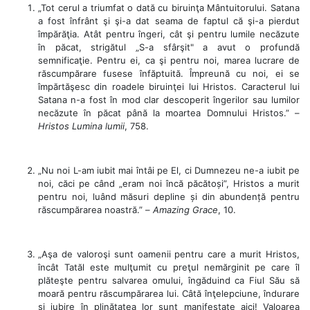
„Tot cerul a triumfat o dată cu biruinţa Mântuitorului. Satana
a fost înfrânt şi şi-a dat seama de faptul că şi-a pierdut
împărăţia. Atât pentru îngeri, cât şi pentru lumile necăzute
în păcat, strigătul „S-a sfârşit" a avut o profundă
semnificaţie. Pentru ei, ca şi pentru noi, marea lucrare de
răscumpărare fusese înfăptuită. Împreună cu noi, ei se
împărtăşesc din roadele biruinţei lui Hristos. Caracterul lui
Satana n-a fost în mod clar descoperit îngerilor sau lumilor
necăzute în păcat până la moartea Domnului Hristos.” –
Hristos Lumina lumii
, 758.
„Nu noi L-am iubit mai întâi pe El, ci Dumnezeu ne-a iubit pe
noi, căci pe când „eram noi încă păcătoși”, Hristos a murit
pentru noi, luând măsuri depline și din abundență pentru
răscumpărarea noastră.” –
Amazing Grace
, 10.
„Aşa de valoroşi sunt oamenii pentru care a murit Hristos,
încât Tatăl este mulţumit cu preţul nemărginit pe care îl
plăteşte pentru salvarea omului, îngăduind ca Fiul Său să
moară pentru răscumpărarea lui. Câtă înţelepciune, îndurare
şi iubire în plinătatea lor sunt manifestate aici! Valoarea