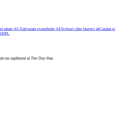
i uitate
AU
Adevarata evanghelie
AE
Scrisori către biserici
sb
Curatat s
SDPL
într-un supliment al The Day-Star.