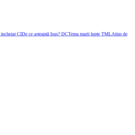
i incheiat
CI
De ce așteaptă Isus?
DC
Tema marii lupte
TML
Atins de