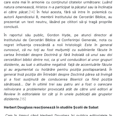
care este mai în armonie cu conţinutul citatelor următoare:
Luând
natura omenească, Hristos n-a participat la păcatul sau la înclinaţia
ei către păcat
.
[14]
În felul acesta, fără să intre în polemică cu
autorii Apendicelui B, membrii Institutului de Cercetări Biblice, au
prezentat un text neutru, lăsând pe cititori să-şi tragă propriile
concluzii.
În raportul său public, Gordon Hyde, pe atunci director al
Institutului de Cercetări Biblice al Conferinţei Generale, nota cu
regret influenţa crescândă a noii hristologii:
Este în general
cunoscut
,
că nu toţi au fost mulţumiţi cu sublinierile făcute în
cartea Întrebări despre Doctrină şi fără îndoială că unul sau doi
cercetători biblici dintre noi, ca şi unii conducători ai unor grupuri
dizidente, au luat o atitudine negativă faţă de accentuările făcute
şi au argumentat cu hotărâre pentru poziţia postlapsariană. În
general însă poziţia din Întrebări despre Doctrină părea să învingă
şi a fost susţinută de conducerea Bisericii ca fiind poziţia
sănătoasă
...
Dar în ultimii trei sau patru ani a fost o oarecare
reînviorare a problemelor provocată atât de către unii editori ai
Review în editorialele lor cât şi în unele publicaţii ale grupelor
dizidente
.
[15]
Herbert Douglass reacţionează în studiile Şcolii de Sabat
Cam în timpul când Herbert Douglass îşi publica editorialele în