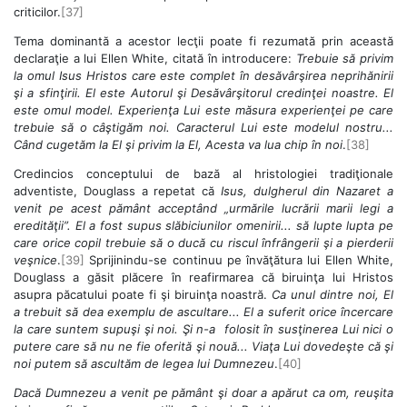
criticilor.
[37]
Tema dominantă a acestor lecţii poate fi rezumată prin această
declaraţie a lui Ellen White, citată în introducere:
Trebuie să privim
la omul Isus Hristos care este complet în desăvârşirea neprihănirii
şi a sfinţirii. El este Autorul şi Desăvârşitorul credinţei noastre. El
este omul model. Experienţa Lui este măsura experienţei pe care
trebuie să o câştigăm noi. Caracterul Lui este modelul nostru...
Când cugetăm la El şi privim la El, Acesta va lua chip în noi
.
[38]
Credincios conceptului de bază al hristologiei tradiţionale
adventiste, Douglass a repetat că
Isus, dulgherul din Nazaret a
venit pe acest pământ acceptând „urmările lucrării marii legi a
eredităţii”. El a fost supus slăbiciunilor omenirii... să lupte lupta pe
care orice copil trebuie să o ducă cu riscul înfrângerii şi a pierderii
veşnice
.
[39]
Sprijinindu-se continuu pe învăţătura lui Ellen White,
Douglass a găsit plăcere în reafirmarea că biruinţa lui Hristos
asupra păcatului poate fi şi biruinţa noastră.
Ca unul dintre noi, El
a trebuit să dea exemplu de ascultare... El a suferit orice încercare
la care suntem supuşi şi noi. Şi n-a folosit în susţinerea Lui nici o
putere care să nu ne fie oferită şi nouă... Viaţa Lui dovedeşte că şi
noi putem să ascultăm de legea lui Dumnezeu
.
[40]
Dacă Dumnezeu a venit pe pământ şi doar a apărut ca om, reuşita