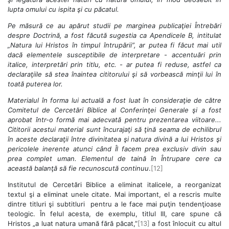
lupta omului cu ispita şi cu păcatul.
Pe măsură ce au apărut studii pe marginea publicaţiei Întrebări
despre Doctrină, a fost făcută sugestia ca Apendicele B, intitulat
„Natura lui Hristos în timpul întrupării”, ar putea fi făcut mai util
dacă elementele susceptibile de interpretare - accentuări prin
italice, interpretări prin titlu, etc. - ar putea fi reduse, astfel ca
declaraţiile să stea înaintea cititorului şi să vorbească minţii lui în
toată puterea lor.
Materialul în forma lui actuală a fost luat în consideraţie de către
Comitetul de Cercetări Biblice al Conferinţei Generale şi a fost
aprobat într-o formă mai adecvată pentru prezentarea viitoare...
Cititorii acestui material sunt încurajaţi să ţină seama de echilibrul
în aceste declaraţii între divinitatea şi natura divină a lui Hristos şi
pericolele inerente atunci când Îl facem prea exclusiv divin sau
prea complet uman. Elementul de taină în Întrupare cere ca
această balanţă să fie recunoscută continuu
.
[12]
Institutul de Cercetări Biblice a eliminat italicele, a reorganizat
textul şi a eliminat unele citate. Mai important, el a rescris multe
dintre titluri şi subtitluri pentru a le face mai puţin tendenţioase
teologic. În felul acesta, de exemplu, titlul III, care spune că
Hristos „a luat natura umană fără păcat,”
[13]
a fost înlocuit cu altul