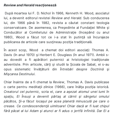
Review and Herald
reacţionează
După moartea lui F. D. Nichol în 1966, Kenneth H. Wood, asociatul
lui, a devenit editorul revistei
Review and Herald
. Sub conducerea
lui, din 1966 până în 1982, revista a căutat constant teologia
conservatoare. De asemenea, ca Preşedinte al Fundaţiei White şi
Conducător al Comitetului de Administraţie (începând cu anul
1980), Wood a făcut tot ce i-a stat în putinţă să încurajeze
publicarea de articole care susţineau poziţia tradiţională.
În acest scop, Wood a chemat doi editori asociaţi: Thomas A.
Davis (în anul 1970) şi Herbert E. Douglass (în anul 1971). Ambii s-
au dovedit a fi apărători puternici ai hristologiei tradiţionale
adventiste. Prin articole, cărţi şi studii la Școala de Sabat, ei s-au
opus sistematic învăţăturii din
Întrebări despre Doctrină
şi
Mişcarea Destinului
.
Chiar înainte de a fi chemat la
Review
, Thomas A. Davis publicase
o carte pentru meditaţii zilnice (1966), care înălţa poziţia istorică.
Creatorul cel puternic
, scria el,
care a aşezat atomul unei lumi în
spaţiu, El Însuşi a devenit părtaş al cărnii şi sângelui omului
păcătos, Și-a făcut locaşul pe acea planetă minusculă pe care o
crease. Ce condescendenţă uimitoare! Chiar dacă ar fi luat chipul
fără păcat al lui Adam şi atunci ar fi adus o jertfă
infinită
.
Dar El a