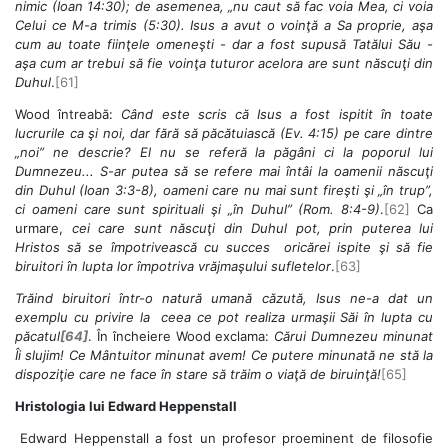
nimic (Ioan 14:30); de asemenea, „nu caut să fac voia Mea, ci voia
Celui ce M-a trimis (5:30). Isus a avut o voinţă a Sa proprie, aşa
cum au toate fiinţele omeneşti - dar a fost supusă Tatălui Său -
aşa cum ar trebui să fie voinţa tuturor acelora are sunt născuţi din
Duhul
.
[61]
Wood întreabă:
Când este scris că Isus a fost ispitit în toate
lucrurile ca şi noi, dar fără să păcătuiască (Ev. 4:15) pe care dintre
„noi” ne descrie?
El nu se referă la păgâni ci la poporul lui
Dumnezeu... S-ar putea să se refere mai întâi la oamenii născuţi
din Duhul (Ioan 3:3-8), oameni care nu mai sunt fireşti şi „în trup”,
ci oameni care sunt spirituali şi „în Duhul” (Rom. 8:4-9)
.
[62]
Ca
urmare,
cei care sunt născuţi din Duhul pot, prin puterea lui
Hristos să se împotrivească cu succes oricărei ispite şi să fie
biruitori în lupta lor împotriva vrăjmaşului sufletelor
.
[63]
Trăind biruitori într-o natură umană căzută, Isus ne-a dat un
exemplu cu privire la ceea ce pot realiza urmaşii Săi în lupta cu
păcatul
[64]
. În încheiere Wood exclama:
Cărui Dumnezeu minunat
Îi slujim! Ce Mântuitor minunat avem!
Ce putere minunată ne stă la
dispoziţie care ne face în stare să trăim o viaţă de biruinţă!
[65]
Hristologia lui Edward Heppenstall
Edward Heppenstall a fost un profesor proeminent de filosofie