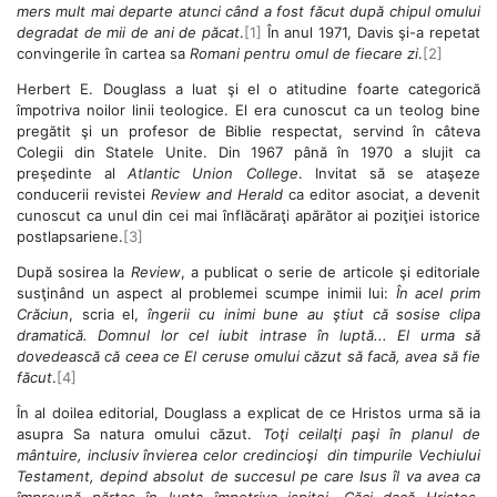
mers mult mai departe atunci când a fost făcut după chipul omului
degradat de mii de ani de păcat
.
[1]
În anul 1971, Davis şi-a repetat
convingerile în cartea sa
Romani pentru omul de fiecare zi
.
[2]
Herbert E. Douglass a luat şi el o atitudine foarte categorică
împotriva noilor linii teologice. El era cunoscut ca un teolog bine
pregătit şi un profesor de Biblie respectat, servind în câteva
Colegii din Statele Unite. Din 1967 până în 1970 a slujit ca
preşedinte al
Atlantic Union College
. Invitat să se ataşeze
conducerii revistei
Review and Herald
ca editor asociat, a devenit
cunoscut ca unul din cei mai înflăcăraţi apărător ai poziţiei istorice
postlapsariene.
[3]
După sosirea la
Review
, a publicat o serie de articole şi editoriale
susţinând un aspect al problemei scumpe inimii lui:
În acel prim
Crăciun
, scria el,
îngerii cu inimi bune au ştiut că sosise clipa
dramatică. Domnul lor cel iubit intrase în luptă... El urma să
dovedească că ceea ce El ceruse omului căzut să facă, avea să fie
făcut
.
[4]
În al doilea editorial, Douglass a explicat de ce Hristos urma să ia
asupra Sa natura omului căzut.
Toţi ceilalţi paşi în planul de
mântuire, inclusiv învierea celor credincioşi din timpurile Vechiului
Testament, depind absolut de succesul pe care Isus îl va avea ca
împreună părtaş în lupta împotriva ispitei. Căci dacă Hristos,