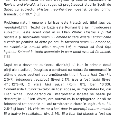
Review and Herald
, a fost rugat să pregătească studiile Şcolii de
Sabat cu subiectul
Hristos, neprihănirea noastră
, pentru primul
trimestru din 1974.
[16]
Problema naturii umane a lui Isus este tratată sub titlul
Isus cel
neprihănit
.
[17]
Textul de bază este Romani 8:3 iar introducerea
subiectului este acest citat al lui Ellen White:
Hristos a purtat
păcatele şi slăbiciunile neamului omenesc care existau atunci când
a venit pe pământ să ajute pe om. În favoarea neamului omenesc,
cu slăbiciunile omului căzut asupra Lui, a trebuit să facă faţă
ispitelor Satanei în toate aspectele în care omul avea să fie atacat
.
[18]
După ce a dezvoltat subiectul divinităţii lui Isus în primele două
părţi ale studiului, Douglass a continuat cu natura Sa omenească în
ultimele patru secţiuni sub următoarele titluri:
Isus a fost Om
(Fil.
2:5-7);
Înţelegere reciprocă
(Evrei 2:17);
Isus a fost ispitit
(Evrei
4:15;12:3-4);
O viaţă fără păcat
(Rom. 8:3; Ioan 16:33).
Comentariile tuturor textelor au fost scoase, în majoritatea lor, din
Ellen White. Considerând că interpretările lansate se bazau pe
declaraţiile lui Ellen White, era normal ca la respingerea lor să se
folosească tot scrierile ei. Iată următoarele citate în legătură cu Fil.
2:5-7 şi Ioan 1:14:
Hristos nu a luat doar în aparenţă natura umană;
El a luat-o în realitate... (Ev. 2:14). El a fost fiul Mariei; a fost din