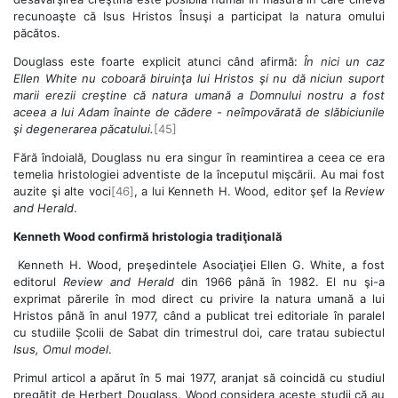
recunoaşte că Isus Hristos Însuşi a participat la natura omului
păcătos.
Douglass este foarte explicit atunci când afirmă:
În nici un caz
Ellen White nu coboară biruinţa lui Hristos şi nu dă niciun suport
marii erezii creştine că natura umană a Domnului nostru a fost
aceea a lui Adam înainte de cădere - neîmpovărată de slăbiciunile
şi degenerarea păcatului.
[45]
Fără îndoială, Douglass nu era singur în reamintirea a ceea ce era
temelia hristologiei adventiste de la începutul mişcării. Au mai fost
auzite şi alte voci
[46]
, a lui Kenneth H. Wood, editor şef la
Review
and Herald
.
Kenneth Wood confirmă hristologia tradiţională
Kenneth H. Wood, preşedintele Asociaţiei Ellen G. White, a fost
editorul
Review and Herald
din 1966 până în 1982. El nu şi-a
exprimat părerile în mod direct cu privire la natura umană a lui
Hristos până în anul 1977, când a publicat trei editoriale în paralel
cu studiile Școlii de Sabat din trimestrul doi, care tratau subiectul
Isus, Omul model
.
Primul articol a apărut în 5 mai 1977, aranjat să coincidă cu studiul
pregătit de Herbert Douglass. Wood considera aceste studii că au