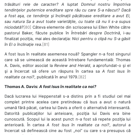
trăsături rele de caracter? A luptat Domnul nostru împotriva
tendinţelor puternice ereditare spre rău cu care S-a născut? Dacă
a fost aşa, ce tendinţe şi înclinații păcătoase ereditare a avut El,
sau natura Sa a avut toate varietăţile, cu toate că nu li s-a supus
niciodată?
[80]
Câteva elemente din scrisoarea lui Ellen White către
pastorul Baker, făcute publice în
Întrebări despre Doctrină
, i-au
finalizat poziţia, mai ales declaraţia:
Nici pentru o clipă nu S-a găsit
în El o înclinaţie rea
.
[81]
A fost Isus în realitate asemenea nouă? Spangler n-a fost singurul
care să se uimească de această întrebare fundamentală: Thomas
A. Davis, editor asociat la
Review and Herald
, a aprofundat-o şi el
şi a încercat să ofere un răspuns în cartea sa
A fost Isus în
realitate ca noi?
, publicată în anul 1979.
[82]
Thomas A. Davis:
A fost Isus în realitate ca noi?
Dacă lucrarea lui Heppenstall s-a distins prin a fi studiul cel mai
complet printre acelea care pretindeau că Isus a avut o natură
umană fără păcat, cartea lui Davis a oferit o alternativă interesantă.
Datorită publicaţiilor lui anteioare, poziţia lui Davis era bine
cunoscută. Scopul lui la acest punct n-a fost să repete poziţia lui
anterioară. În cartea
A fost Isus în realitate ca noi?
, autorul a
încercat să definească cine au fost „noi” cu care s-a presupus că