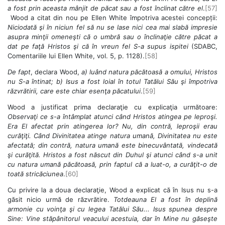
a fost prin aceasta mânjit de păcat sau a fost înclinat către el
.
[57]
Wood a citat din nou pe Ellen White împotriva acestei concepții:
Niciodată şi în niciun fel să nu se lase nici cea mai slabă impresie
asupra minţii omeneşti că o umbră sau o înclinaţie către păcat a
dat pe faţă Hristos şi că în vreun fel S-a supus ispitei
(SDABC,
Comentariile lui Ellen White, vol. 5, p. 1128).
[58]
De fapt
, declara Wood,
a) luând natura păcătoasă a omului, Hristos
nu S-a întinat; b) Isus a fost loial în totul Tatălui Său şi împotriva
răzvrătirii, care este chiar esenţa păcatului
.
[59]
Wood a justificat prima declaraţie cu explicaţia următoare:
Observaţi ce s-a întâmplat atunci când Hristos atingea pe leproşi.
Era El afectat prin atingerea lor? Nu, din contră, leproşii erau
curăţiţi. Când Divinitatea atinge natura umană, Divinitatea nu este
afectată; din contră, natura umană este binecuvântată, vindecată
şi curăţită. Hristos a fost născut din Duhul şi atunci când s-a unit
cu natura umană păcătoasă, prin faptul că a luat-o, a curăţit-o de
toată stricăciunea
.
[60]
Cu privire la a doua declaraţie, Wood a explicat că în Isus nu s-a
găsit nicio urmă de răzvrătire.
Totdeauna El a fost în deplină
armonie cu voinţa şi cu legea Tatălui Său... Isus spunea despre
Sine: Vine stăpânitorul veacului acestuia, dar în Mine nu găseşte