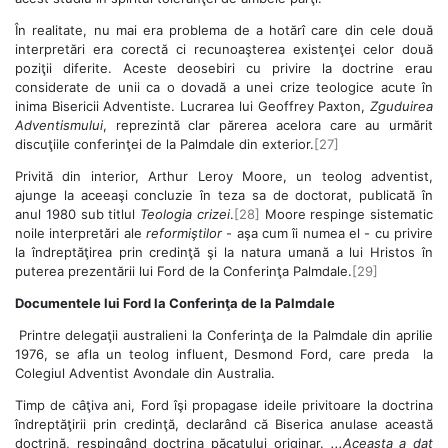
În realitate, nu mai era problema de a hotărî care din cele două
interpretări era corectă ci recunoaşterea existenţei celor două
poziţii diferite. Aceste deosebiri cu privire la doctrine erau
considerate de unii ca o dovadă a unei crize teologice acute în
inima Bisericii Adventiste. Lucrarea lui Geoffrey Paxton,
Zguduirea
Adventismului
, reprezintă clar părerea acelora care au urmărit
discuţiile conferinţei de la Palmdale din exterior.
[27]
Privită din interior, Arthur Leroy Moore, un teolog adventist,
ajunge la aceeaşi concluzie în teza sa de doctorat, publicată în
anul 1980 sub titlul
Teologia crizei
.
[28]
Moore respinge sistematic
noile interpretări ale
reformiştilor
- aşa cum îi numea el - cu privire
la îndreptăţirea prin credinţă şi la natura umană a lui Hristos în
puterea prezentării lui Ford de la Conferinţa Palmdale.
[29]
Documentele lui Ford la Conferinţa de la Palmdale
Printre delegaţii australieni la Conferinţa de la Palmdale din aprilie
1976, se afla un teolog influent, Desmond Ford, care preda la
Colegiul Adventist Avondale din Australia.
Timp de câţiva ani, Ford îşi propagase ideile privitoare la doctrina
îndreptăţirii prin credinţă, declarând că Biserica anulase această
doctrină, respingând doctrina păcatului originar.
...Aceasta a dat