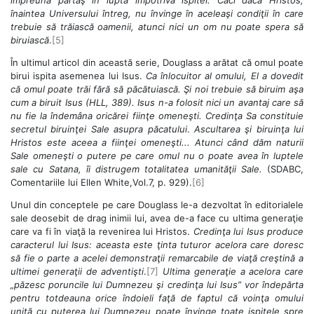
înaintea Universului întreg, nu învinge în aceleaşi condiţii în care
trebuie să trăiască oamenii, atunci nici un om nu poate spera să
biruiască
.
[5]
În ultimul articol din această serie, Douglass a arătat că omul poate
birui ispita asemenea lui Isus.
Ca înlocuitor al omului, El a dovedit
că omul poate trăi fără să păcătuiască. Şi noi trebuie să biruim aşa
cum a biruit Isus (HLL, 389). Isus n-a folosit nici un avantaj care să
nu fie la îndemâna oricărei fiinţe omeneşti. Credinţa Sa constituie
secretul biruinţei Sale asupra păcatului
.
Ascultarea şi biruinţa lui
Hristos este aceea a fiinţei omeneşti... Atunci când dăm naturii
Sale omeneşti o putere pe care omul nu o poate avea în luptele
sale cu Satana, îi distrugem totalitatea umanităţii Sale.
(SDABC,
Comentariile lui Ellen White,Vol.7, p. 929).
[6]
Unul din conceptele pe care Douglass le-a dezvoltat în editorialele
sale deosebit de drag inimii lui, avea de-a face cu ultima generaţie
care va fi în viaţă la revenirea lui Hristos.
Credinţa lui Isus produce
caracterul lui Isus: aceasta este ţinta tuturor acelora care doresc
să fie o parte a acelei demonstraţii remarcabile de viaţă creştină a
ultimei generaţii de adventişti
.
[7]
Ultima generaţie a acelora care
„păzesc poruncile lui Dumnezeu şi credinţa lui Isus” vor îndepărta
pentru totdeauna orice îndoieli faţă de faptul că voinţa omului
unită cu puterea lui Dumnezeu poate învinge toate ispitele spre