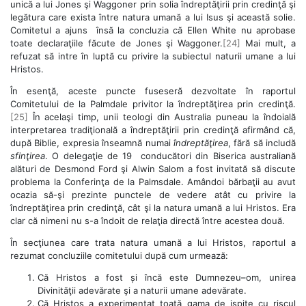
unică a lui Jones şi Waggoner prin solia îndreptăţirii prin credinţă şi
legătura care exista între natura umană a lui Isus şi această solie.
Comitetul a ajuns însă la concluzia că Ellen White nu aprobase
toate declaraţiile făcute de Jones şi Waggoner.
[24]
Mai mult, a
refuzat să intre în luptă cu privire la subiectul naturii umane a lui
Hristos.
În esenţă, aceste puncte fuseseră dezvoltate în raportul
Comitetului de la Palmdale privitor la îndreptăţirea prin credinţă.
[25]
În acelaşi timp, unii teologi din Australia puneau la îndoială
interpretarea tradiţională a îndreptăţirii prin credinţă afirmând că,
după Biblie, expresia înseamnă numai
îndreptăţirea
, fără să includă
sfinţirea
. O delegaţie de 19 conducători din Biserica australiană
alături de Desmond Ford şi Alwin Salom a fost invitată să discute
problema la Conferinţa de la Palmsdale. Amândoi bărbaţii au avut
ocazia să-şi prezinte punctele de vedere atât cu privire la
îndreptăţirea prin credinţă, cât şi la natura umană a lui Hristos. Era
clar că nimeni nu s-a îndoit de relaţia directă între acestea două.
În secţiunea care trata natura umană a lui Hristos, raportul a
rezumat concluziile comitetului după cum urmează:
Că Hristos a fost și încă este Dumnezeu–om, unirea
Divinităţii adevărate şi a naturii umane adevărate.
Că Hristos a experimentat toată gama de ispite cu riscul