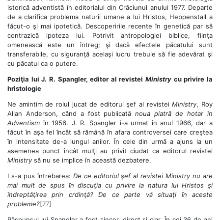
istorică adventistă în editorialul din Crăciunul anului 1977. Departe
de a clarifica problema naturii umane a lui Hristos, Heppenstall a
făcut-o şi mai ipotetică. Descoperirile recente în genetică par să
contrazică ipoteza lui. Potrivit antropologiei biblice, fiinţa
omenească este un întreg; şi dacă efectele păcatului sunt
transferabile, cu siguranţă acelaşi lucru trebuie să fie adevărat şi
cu păcatul ca o putere.
Poziţia lui J. R. Spangler, editor al revistei
Ministry
cu privire la
hristologie
Ne amintim de rolul jucat de editorul şef al revistei
Ministry
, Roy
Allan Anderson, când a fost publicată
noua piatră de hotar în
Adventism
în 1956. J. R. Spangler i-a urmat în anul 1966, dar a
făcut în aşa fel încât să rămână în afara controversei care creştea
în intensitate de-a lungul anilor. În cele din urmă a ajuns la un
asemenea punct încât mulţi au privit ciudat ca editorul revistei
Ministry
să nu se implice în această dezbatere.
I s-a pus întrebarea:
De ce editoriul şef al revistei Ministry nu are
mai mult de spus în discuţia cu privire la natura lui Hristos şi
îndreptăţirea prin crdinţă? De ce parte vă situaţi în aceste
probleme?
[77]
Răspunsul lui Spangler a fost sincer, direct şi clar. În cei 36 de ani