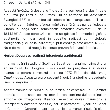
întrupat, răstignit şi înviat
.
[34]
Această învăţătură despre o îndreptăţire pur legală a dus în cele
din urmă pe Ford şi pe urmaşii lui să formeze un Adventism
Evanghelic
[35]
care tindea să coboare importanţa ascultării ca o
condiţie de mântuire, oferea mântuirea fără teama de judecata
viitoare şi nega orice semnificaţie profetică evenimetului de la
1844.
[36]
Aceste concluzii extreme se găsesc în armonie logică cu
susţinerile lor, dar sunt în opoziţie radicală cu hristologia
tradiţională şi cu solia îndreptăţirii prin credinţă proclamată în 1888.
Nu e de mirare că reacţia la aceste prezentări a venit imediat.
Herbert Douglass reafirmă hristologia tradiţională
În urma tipăririi studiului Școlii de Sabat pentru primul trimestru al
anului 1974, lui Douglass i s-a cerut să pregăteacă al doilea
manuscris pentru trimestrul al doilea 1977. El i-a dat titlul
Isus,
Omul model
. Aceasta era o secvenţă logică la studiile precedente
Isus cel neprihănit
.
Aceste manuscrise sunt supuse totdeauna cercetării unui Comitet
mondial responsabil pentru menţinerea conţinutului doctrinal în
armonie cu învăţăturile Bisericii. Acest al doilea manuscris a
întâmpinat o oarecare opoziţie, dar Departamentul Şcolii de Sabat
al Conerinţei Generale a aprobat publicarea manuscrisului în ciuda