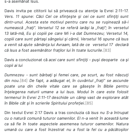
s-a asemănat Isus.
Davis invita pe cititorii lui să privească cu atenţie la Evrei 2:11-17.
Vers. 11 spune: Căci Cel ce sfinţeşte şi cei ce sunt sfinţiţi sunt
dintr-unul. Acesta este motivul pentru care nu se ruşinează să-i
numească „fraţi”. Versetul 12 se referă iarăşi la „fraţi”; în versetul
13 Iată-mă, Eu şi copiii pe care Mi i-a dat Dumnezeu; Versetul 14,
copiii care sunt părtaşi sângelui şi cărnii, Versetul 16 spune că Isus
a venit să ajute sămânţa lui Avraam, Iată de ce versetul 17 declară
că Isus a fost asemănător fraţilor lui în toate lucrurile
.
[83]
Davis a concluzionat că
acei care sunt sfinţiţi - puşi deoparte ca şi
copii ai lui
Dumnezeu - sunt bărbaţi şi femei care, pe scurt, au fost născuţi
din nou.
[84]
De fapt, a adăugat el, în cuvântul „fraţi” se ascunde
poate una din cheile vitale care se găseşte în Biblie pentru
înţelegerea naturii umane a lui Isus. Modul în care este folosit
termenul în Evrei 2:11-17 deschide un câmp vast de explorare atât
în Biblie cât şi în scrierile Spiritului profeţiei
.
[85]
Din textul Evrei 2:17 Davis a tras concluzia că
Isus nu S-a întrupat
cu o natură comună tuturor oamenilor. El n-a venit în această lume
ca să fie în toate aspectele asemenea tuturor oamenilor. Natura
umană cu care a fost înzestrat nu a fost la fel cu a păcătoşilor