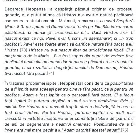
Deoarece Heppensall a despărţit păcatul originar de procesul
genetic, el a putut afirma că Hristos n-a avut o natură păcătoasă
asemenea restului omenirii. Mai mult, remarca el,
această Scriptură
(Rom. 8:3) nu spune că Dumnezeu a trimis pe Fiul Său într-o carne
păcătoasă, ci numai „în asemănarea ei”... Dacă Hristos s-ar fi
născut exact ca noi, Pavel n-ar fi scris „în asemănare”, ci „în trup
păcătos”. Pavel este foarte atent să clarifice natura fără păcat a lui
Hristos
.
[73]
Hristos nu s-a născut liber de stricăciunea fizică. El a
moştenit-o de la Maria... El a fost supus din punct de vedere fizic
declinului neamului omenesc dar deoarece păcatul nu se transmite
genetic, ci ca rezultat al despărţirii omului de Dumnezeu, Hristos
S-a născut fără păcat
.
[74]
În tratarea problemei ispitei, Heppenstall considera că
posibilitatea
de a fi ispitit este aceeaşi pentru cineva fără păcat, ca şi pentru un
păcătos. Adam a fost ispitit ca o persoană fără păcat. El a făcut
faţă ispitei în puterea deplină a unui sistem desăvârşit fizic şi
mintal. Dar Hristos n-a devenit trup în starea desăvârşită în care a
fost creat Adam. Pentru Hristos, puterea ispitei era mult mai
crescută în virtutea moştenirii unei constituţii slăbite de patru mii
de ani de degenerare a neamlui omenesc. Posibilitatea de a fi
învins era mai mare decât a lui Adam datorită acestei situaţii
.
[75]