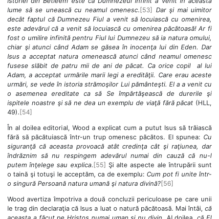
istoriei din Betleem este că Dumnezeul infinit a venit în această
lume să se unească cu neamul omenesc
.
[53]
Dar şi mai uimitor
decât faptul că Dumnezeu Fiul a venit să locuiască cu omenirea,
este adevărul că a venit să locuiască cu omenirea păcătoasă! Ar fi
fost o umilire infinită pentru Fiul lui Dumnezeu să ia natura omului,
chiar şi atunci când Adam se găsea în inocenţa lui din Eden. Dar
Isus a acceptat natura omenească atunci când neamul omenesc
fusese slăbit de patru mii de ani de păcat. Ca orice copil al lui
Adam, a acceptat urmările marii legi a eredităţii. Care erau aceste
urmări, se vede în istoria strămoşilor Lui pământeşti. El a a venit cu
o asemenea ereditate ca să Se împărtăşească de durerile şi
ispitele noastre şi să ne dea un exemplu de viaţă fără păcat
(HLL,
49).
[54]
În al doilea editorial, Wood a explicat cum a putut Isus să trăiască
fără să păcătuiască într-un trup omenesc păcătos. El spunea:
Cu
siguranţă că aceasta provoacă atât credinţa cât şi raţiunea, dar
îndrăznim să nu respingem adevărul numai din cauză că nu-l
putem înţelege sau explica
.
[55]
Şi alte aspecte ale întrupării sunt
o taină şi totuşi le acceptăm, ca de exemplu:
Cum pot fi unite într-
o singură Persoană natura umană şi natura divină?
[56]
Wood avertiza împotriva a două concluzii periculoase pe care unii
le trag din declaraţia că Isus a luat o natură păcătoasă. Mai întâi,
că
aceasta a făcut pe Hristos numai uman şi nu divin
. Al doilea,
că El