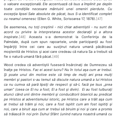
o valoare excepţională
.
Ele accentuază că Isus a împlinit pe deplin
toate condiţiile necesare mântuirii unei omeniri pierdute. Cu
excepţia lipsei Sale absolute de păcat, Isus S-a identificat complet
cu neamul omenesc
(Ellen G. White, Scrisoarea 17, 1878).
[47]
De asemenea,
nu toţi creştinii - nici chiar adventiștii - nu sunt de
acord cu privire la interpretarea acestor declaraţii şi a altora
inspirate
.
[48]
Aceasta s-a demonstrat la Conferinţa de la
Palmdale, după cum spun rapoartele, unde participanţii au fost
împărţiţi între cei care au susţinut natura umană păcătoasă
moştenită de Hristos şi acei care credeau că natura Sa a trebuit să
fie o natură umană fără păcat.
[49]
Wood credea că adventiştii fuseseră însărcinaţi de Dumnezeu să
înalţe pe Hristos.
Fac ei acest lucru? Nu în totul aşa cum ar trebui.
Şi poate unul din motive este că timp de mulţi ani prea mulţi
membri şi pastori s-au temut să discute natura umană a lui Hristos
ca nu cumva să pară lipsiţi de respect şi să-L facă pe Isus „prea
uman” (ceea ce El nu a fost; El a fost şi divin). Ei au fost tulburaţi
atunci când unii dintre membrii şi conducătorii bisericii au predicat
pe Hristos al adventismului istoric, pe Hristos care a trăit aşa cum
ar trebui să trăim şi noi, care a fost ispitit cum am fost ispitiţi şi
noi, care a biruit aşa cum ar trebui să biruim şi noi şi care a promis
să trăiască în noi prin Duhul Sfânt (unind natura noastră umană cu