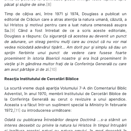
păcat şi slujire de sine
.
[8]
Timp de câţiva ani, între 1971 şi 1974, Douglass a publicat un
editorial de Crăciun care a atras atenţia la natura umană, căzută, a
lui Hristos şi motivul pentru care a luat natura omeneasă asupra
Sa.
[9]
Când a fost întrebat de ce a scris aceste editoriale,
Douglass a răspuns:
Cu siguranţă că acestea au devenit un punct
de adunare, un steag pentru mulţi care au crezut că nu vor mai
vedea niciodată adevărul tipărit... Am dorit pur şi simplu să dau un
sprijin fierbinte unui punct de vedere care fusese foarte
proeminent în istoria Bisericii noastre şi era încă proeminent în
vieţile şi în gândirea multor fraţi de la Conferinţa Generală cu care
am avut părtăşie zi de zi
.
[10]
Reacţia Institutului de Cercetări Biblice
La scurtă vreme după apariţia Volumului 7-A din Comentariul Biblic
Adventist, în anul 1970, membrii Institutului de Cercetări Biblice de
la Conferinţa Generală au cerut o revizuire a unui apendice.
Aceasta s-a făcut într-un supliment special la
Ministry
în februarie
1972,
[11]
cu introducerea următoare:
Odată cu publicarea Întrebărilor despre Doctrină ...s-a stârnit un
interes deosebit cu privire la natura lui Hristos în timpul întrupării
şi legătura acestei naturi cu natura omului, în mod deosebit în