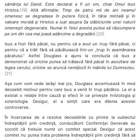
sămânţa lui David. Este declarat a fi un om, chiar Omul Isus
Hristos.
[19]
Altă afirmație:
Timp de patru mii de ani neamul
omenesc se degradase în putere fizică, în tărie mintală şi în
valoare morală şi Hristos a luat asupra Sa slăbiciunile unei naturii
omeneşti degenerate. Numai în felul acesta putea să răscumpere
pe om din cea mai joasă adâncime a degradării
.
[20]
Isus a fost fără păcat, nu pentru că a avut un trup fără păcat, ci
pentru că a trăit fără să păcătuiască într-un „trup în asemănarea
păcatului.” Astfel Douglass a ajuns la concluzia că
Isus a
demonstrat că oricine putea să trăiască fără păcat în ascultare de
legea cerului, oricine se aruncă nemijlocit în mâinile lui Dumnezeu
.
[21]
Aşa cum vom vede iarăşi mai jos, Douglass accentuează în mod
deosebit motivul pentru care Isus a venit în trup păcătos. La el a
existat o relaţie între cauză şi efect în ce priveşte hristologia şi
soteriologia. Desigur, el a simţit care era dilema acestei
controverse.
În încercarea de a rezolva deosebirile cu privire la subiectul
îndreptăţirii prin credinţă, conducătorii Conferinţei Generale au
socotit că trebuie numit un comitet special. Desigur că acest
comitet nu putea trata problema îndreptăţirii prin credinţă fără să