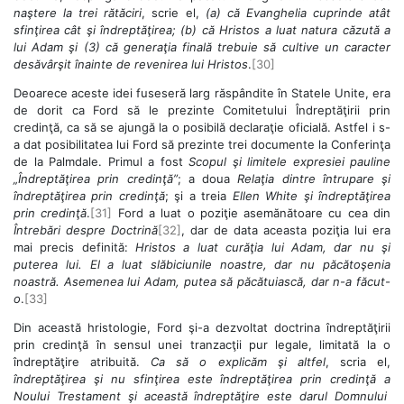
naştere la trei rătăciri
, scrie el,
(a) că Evanghelia cuprinde atât
sfinţirea cât şi îndreptăţirea; (b) că Hristos a luat natura căzută a
lui Adam şi (3) că generaţia finală trebuie să cultive un caracter
desăvârşit înainte de revenirea lui Hristos
.
[30]
Deoarece aceste idei fuseseră larg răspândite în Statele Unite, era
de dorit ca Ford să le prezinte Comitetului Îndreptăţirii prin
credinţă, ca să se ajungă la o posibilă declaraţie oficială. Astfel i s-
a dat posibilitatea lui Ford să prezinte trei documente la Conferinţa
de la Palmdale. Primul a fost
Scopul şi limitele expresiei pauline
„Îndreptăţirea prin credinţă”
; a doua
Relaţia dintre întrupare şi
îndreptăţirea prin credinţă
; şi a treia
Ellen White şi îndreptăţirea
prin credinţă
.
[31]
Ford a luat o poziţie asemănătoare cu cea din
Întrebări despre Doctrină
[32]
, dar de data aceasta poziţia lui era
mai precis definită:
Hristos a luat curăţia lui Adam, dar nu şi
puterea lui. El a luat slăbiciunile noastre, dar nu păcătoşenia
noastră. Asemenea lui Adam, putea să păcătuiască, dar n-a făcut-
o
.
[33]
Din această hristologie, Ford şi-a dezvoltat doctrina îndreptăţirii
prin credinţă în sensul unei tranzacţii pur legale, limitată la o
îndreptăţire atribuită.
Ca să o explicăm şi altfel
, scria el,
îndreptăţirea şi nu sfinţirea este îndreptăţirea prin credinţă a
Noului Trestament şi această îndreptăţire este darul Domnului