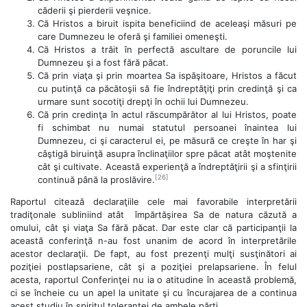
căderii şi pierderii veşnice.
Că Hristos a biruit ispita beneficiind de aceleaşi măsuri pe
care Dumnezeu le oferă şi familiei omeneşti.
Că Hristos a trăit în perfectă ascultare de poruncile lui
Dumnezeu şi a fost fără păcat.
Că prin viaţa şi prin moartea Sa ispăşitoare, Hristos a făcut
cu putinţă ca păcătoşii să fie îndreptăţiţi prin credinţă şi ca
urmare sunt socotiţi drepţi în ochii lui Dumnezeu.
Că prin credinţa în actul răscumpărător al lui Hristos, poate
fi schimbat nu numai statutul persoanei înaintea lui
Dumnezeu, ci şi caracterul ei, pe măsură ce creşte în har şi
câştigă biruinţă asupra înclinaţiilor spre păcat atât moştenite
cât şi cultivate. Această experienţă a îndreptăţirii şi a sfinţirii
[26]
continuă până la proslăvire.
Raportul citează declaraţiile cele mai favorabile interpretării
tradiţonale subliniind atât împărtăşirea Sa de natura căzută a
omului, cât şi viaţa Sa fără păcat. Dar este clar că participanţii la
această conferinţă n-au fost unanim de acord în interpretările
acestor declaraţii. De fapt, au fost prezenţi mulţi susţinători ai
poziţiei postlapsariene, cât şi a poziţiei prelapsariene. În felul
acesta, raportul Conferinţei nu ia o atitudine în această problemă,
ci se încheie cu un apel la unitate şi cu încurajarea de a continua
acest studiu în spiritul toleranţei de ambele părţi.