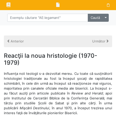
Alege 
Caută
Anterior
Următor
Reacţii la noua hristologie (1970-
1979)
Influenţa noii teologii s-a dezvoltat mereu. Cu toate că susţinătorii
hristologiei tradiţionale au fost la început şocaţi de rapiditatea
schimbării, în cele din urmă au început să reacţioneze mai viguros,
majoritatea prin canalele oficiale media ale bisericii. La început s-
au făcut auziţi prin articole publicate în
Review and Herald
; apoi
prin Institutul de Cercetări Biblice de la Conferinţa Generală; mai
târziu prin studiile Școlii de Sabat şi prin alte cărţi. În urma
publicării
Mişcării Destinului
, în anul 1970, a început trezirea unui
interes faţă de învăţăturile pionierilor Bisericii.