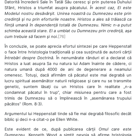
Datorită încrederii Sale în Tatăl Său ceresc şi prin puterea Duhului
Sfânt, Hristos a triumfat asupra păcatului.
În acest caz, El este
Modelul nostru desăvârşit. Unirea noastră cu Dumnezeu este prin
credinţă şi nu prin eforturile noastre. Hristos a ales să trăiască ca
fiinţă umană în dependenţă totală de Dumnezeu. Nimic n-a putut
schimba această stare. El a umblat cu Dumnezeu prin credinţă, aşa
cum trebuie să facem şi noi
.
[76]
În concluzie, se poate aprecia efortul sintezei pe care Heppenstall
o face între hristologia tradiţională şi cea susţinută de autorii cărţii
Întrebări despre Doctrină
. În nenumărate rânduri el a declarat că
Hristos a luat asupra Sa nu natura lui Adam înainte de cădere, ci
natura umană după 4000 de ani de degenerare a neamului
omenesc. Totuşi, dacă afirmăm că păcatul este mai degrabă un
lucru spiritual asemănător naturii religioase şi care nu se transmite
genetic, suntem lăsaţi cu un Hristos care în realitate „n-a
condamnat păcatul în trup”, chiar misiunea pentru care a fost
trimis de Dumnezeu să o împlinească în „asemănarea trupului
păcătos” (Rom. 8:3).
Argumentul lui Heppenstall tinde să fie mai degrabă filosofic decât
biblic şi deci n-a citat-o pe Ellen White.
Este evident de ce, după publicarea cărţii
Omul care este
Dumnezeu
, Kenneth Wood a simţit nevoia să afirme hristologia