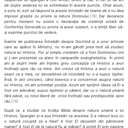
de slujire vederea lui se schimbase în aceste puncte.
Chiar acum
,
a scris el,
ezit să răspund la aceste întrebări de teama de a nu lăsa
impresii greşite cu privire la natura Domnului
.
[78]
Dar deoarece
pentru moment nu exista o declaraţie de credinţă votată de
Conferinţa Generală cu privire la acest subiect, s-a simţit liber să-
şi exprime punctul de vedere.
Înainte de publicarea Întrebări despre Doctrină şi a unor articole
care au apărut în Ministry, nu m-am gândit prea mult să studiez
natura lui Hristos. Pur şi simplu credeam că a fost Dumnezeu-om
şi L-am prezentat ca atare în campaniile evanghelistice. În primii
ani ai slujirii mele am înţeles greu concepţia că Hristos a avut
înclinaţii spre rău ca mine. Am crezut că Hristos a avut o natură
exact ca a mea, cu deosebirea că niciodată nu s-a supus ispitei.
Însă, în anii cincizeci, când biserica s-a concentrat asupra naturii
lui Hristos, mi-am schimbat poziţia. Acum am sprijinit ideea că El a
fost om adevărat, supus ispitelor şi căderii, dar cu o natură umană
fără păcat, cu totul liberă de orice înclinaţii sau predispoziţie spre
rău
.
[79]
După ce a studiat ce învăţa Biblia despre natura umană a lui
Hristos, Spangler şi-a pus întrebări ca acestea:
S-a născut Isus cu
o natură coruptă ca a mea? A fost El deosebit din pântecele
mamei? A fost El de la natură fiu al mâniei? A primit El prin naştere