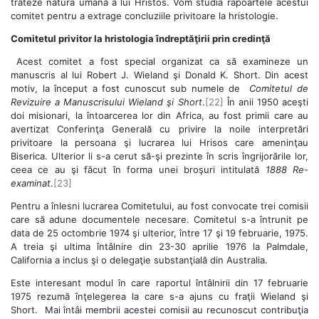
trateze natura umană a lui Hristos. Vom studia rapoartele acestui
comitet pentru a extrage concluziile privitoare la hristologie.
Comitetul privitor la hristologia îndreptăţirii prin credinţă
Acest comitet a fost special organizat ca să examineze un
manuscris al lui Robert J. Wieland şi Donald K. Short. Din acest
motiv, la început a fost cunoscut sub numele de
Comitetul de
Revizuire a Manuscrisului Wieland şi Short
.
[22]
În anii 1950 aceşti
doi misionari, la întoarcerea lor din Africa, au fost primii care au
avertizat Conferinţa Generală cu privire la noile interpretări
privitoare la persoana şi lucrarea lui Hrisos care ameninţau
Biserica. Ulterior li s-a cerut să-şi prezinte în scris îngrijorările lor,
ceea ce au şi făcut în forma unei broşuri intitulată
1888 Re-
examinat
.
[23]
Pentru a înlesni lucrarea Comitetului, au fost convocate trei comisii
care să adune documentele necesare. Comitetul s-a întrunit pe
data de 25 octombrie 1974 şi ulterior, între 17 şi 19 februarie, 1975.
A treia şi ultima întâlnire din 23-30 aprilie 1976 la Palmdale,
California a inclus şi o delegaţie substanţială din Australia.
Este interesant modul în care raportul întâlnirii din 17 februarie
1975 rezumă înţelegerea la care s-a ajuns cu fraţii Wieland şi
Short. Mai întâi membrii acestei comisii au recunoscut contribuţia