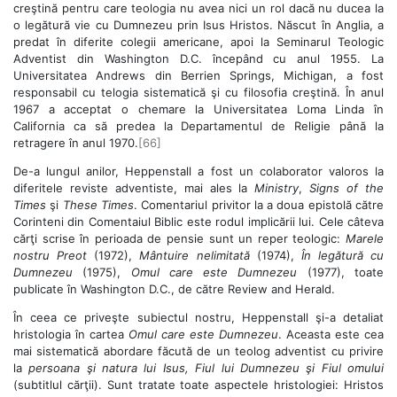
creştină pentru care teologia nu avea nici un rol dacă nu ducea la
o legătură vie cu Dumnezeu prin Isus Hristos. Născut în Anglia, a
predat în diferite colegii americane, apoi la Seminarul Teologic
Adventist din Washington D.C. începând cu anul 1955. La
Universitatea Andrews din Berrien Springs, Michigan, a fost
responsabil cu telogia sistematică şi cu filosofia creştină. În anul
1967 a acceptat o chemare la Universitatea Loma Linda în
California ca să predea la Departamentul de Religie până la
retragere în anul 1970.
[66]
De-a lungul anilor, Heppenstall a fost un colaborator valoros la
diferitele reviste adventiste, mai ales la
Ministry
,
Signs of the
Times
şi
These Times
. Comentariul privitor la a doua epistolă către
Corinteni din Comentaiul Biblic este rodul implicării lui. Cele câteva
cărţi scrise în perioada de pensie sunt un reper teologic:
Marele
nostru Preot
(1972),
Mântuire nelimitată
(1974),
În legătură cu
Dumnezeu
(1975),
Omul care este Dumnezeu
(1977), toate
publicate în Washington D.C., de către Review and Herald.
În ceea ce priveşte subiectul nostru, Heppenstall şi-a detaliat
hristologia în cartea
Omul care este Dumnezeu
. Aceasta este cea
mai sistematică abordare făcută de un teolog adventist cu privire
la
persoana şi natura lui Isus, Fiul lui Dumnezeu şi Fiul omului
(subtitlul cărţii). Sunt tratate toate aspectele hristologiei: Hristos