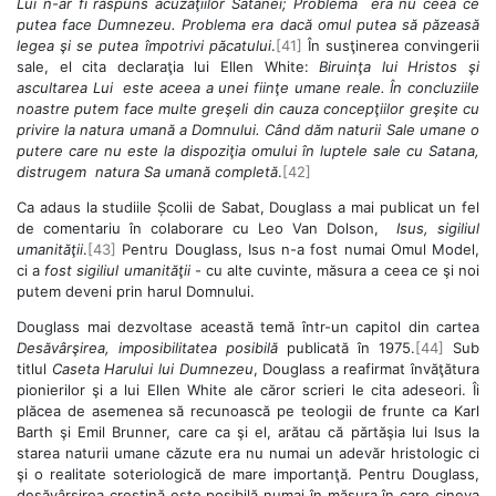
Lui n-ar fi răspuns acuzaţiilor Satanei; Problema era nu ceea ce
putea face Dumnezeu. Problema era dacă omul putea să păzeasă
legea şi se putea împotrivi păcatului
.
[41]
În susţinerea convingerii
sale, el cita declaraţia lui Ellen White:
Biruinţa lui Hristos şi
ascultarea Lui este aceea a unei fiinţe umane reale. În concluziile
noastre putem face multe greşeli din cauza concepţiilor greşite cu
privire la natura umană a Domnului.
Când dăm naturii Sale umane o
putere care nu este la dispoziţia omului în luptele sale cu Satana,
distrugem natura Sa umană completă
.
[42]
Ca adaus la studiile Școlii de Sabat, Douglass a mai publicat un fel
de comentariu în colaborare cu Leo Van Dolson,
Isus, sigiliul
umanităţii
.
[43]
Pentru Douglass, Isus n-a fost numai Omul Model,
ci a
fost sigiliul umanităţii
- cu alte cuvinte, măsura a ceea ce şi noi
putem deveni prin harul Domnului.
Douglass mai dezvoltase această temă într-un capitol din cartea
Desăvârşirea, imposibilitatea posibilă
publicată în 1975.
[44]
Sub
titlul
Caseta Harului lui Dumnezeu
, Douglass a reafirmat învăţătura
pionierilor şi a lui Ellen White ale căror scrieri le cita adeseori. Îi
plăcea de asemenea să recunoască pe teologii de frunte ca Karl
Barth şi Emil Brunner, care ca şi el, arătau că părtăşia lui Isus la
starea naturii umane căzute era nu numai un adevăr hristologic ci
şi o realitate soteriologică de mare importanţă. Pentru Douglass,
desăvârşirea creştină este posibilă numai în măsura în care cineva