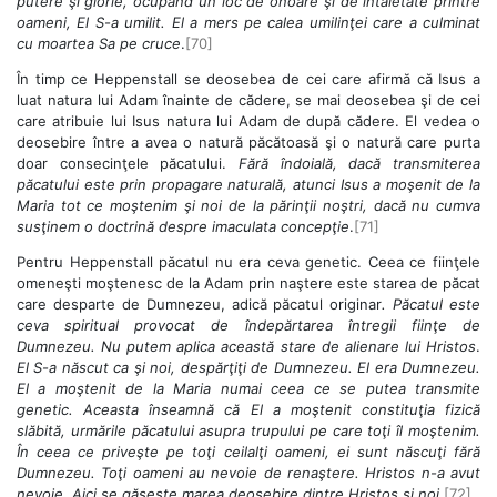
putere şi glorie, ocupând un loc de onoare şi de întâietate printre
oameni, El S-a umilit. El a mers pe calea umilinţei care a culminat
cu moartea Sa pe cruce
.
[70]
În timp ce Heppenstall se deosebea de cei care afirmă că Isus a
luat natura lui Adam înainte de cădere, se mai deosebea şi de cei
care atribuie lui Isus natura lui Adam de după cădere. El vedea o
deosebire între a avea o natură păcătoasă şi o natură care purta
doar consecinţele păcatului.
Fără îndoială, dacă transmiterea
păcatului este prin propagare naturală, atunci Isus a moşenit de la
Maria tot ce moştenim şi noi de la părinţii noştri, dacă nu cumva
susţinem o doctrină despre imaculata concepţie
.
[71]
Pentru Heppenstall păcatul nu era ceva genetic. Ceea ce fiinţele
omeneşti moştenesc de la Adam prin naştere este starea de păcat
care desparte de Dumnezeu, adică păcatul originar
. Păcatul este
ceva spiritual provocat de îndepărtarea întregii fiinţe de
Dumnezeu. Nu putem aplica această stare de alienare lui Hristos
.
El S-a născut ca şi noi, despărţiţi de Dumnezeu. El era Dumnezeu.
El a moştenit de la Maria numai ceea ce se putea transmite
genetic. Aceasta înseamnă că El a moştenit constituţia fizică
slăbită, urmările păcatului asupra trupului pe care toţi îl moştenim.
În ceea ce priveşte pe toţi ceilalţi oameni, ei sunt născuţi fără
Dumnezeu. Toţi oameni au nevoie de renaştere. Hristos n-a avut
nevoie. Aici se găseşte marea deosebire dintre Hristos şi noi
.
[72]