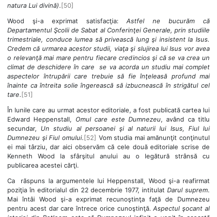
natura Lui divină)
.
[50]
Wood şi-a exprimat satisfacţia:
Astfel ne bucurăm că
Departamentul Şcolii de Sabat al Conferinţei Generale, prin studiile
trimestriale, conduce lumea să privească lung şi insistent la Isus.
Credem că urmarea acestor studii, viaţa şi slujirea lui Isus vor avea
o relevanţă mai mare pentru fiecare credincios şi că se va crea un
climat de deschidere în care se va acorda un studiu mai complet
aspectelor întrupării care trebuie să fie înţeleasă profund mai
înainte ca întreita solie îngerească să izbucnească în strigătul cel
tare
.
[51]
În lunile care au urmat acestor editoriale, a fost publicată cartea lui
Edward Heppenstall,
Omul care este Dumnezeu
, având ca titlu
secundar,
Un studiu al persoanei şi al naturii lui Isus, Fiul lui
Dumnezeu şi Fiul omului
.
[52]
Vom studia mai amănunţit conţinutul
ei mai târziu, dar aici observăm că cele două editoriale scrise de
Kenneth Wood la sfârşitul anului au o legătură strânsă cu
publicarea acestei cărţi.
Ca răspuns la argumentele lui Heppenstall, Wood şi-a reafirmat
poziţia în editorialul din 22 decembrie 1977, intitulat
Darul suprem
.
Mai întâi Wood şi-a exprimat recunoştinţa faţă de Dumnezeu
pentru acest dar care întrece orice cunoştinţă.
Aspectul şocant al