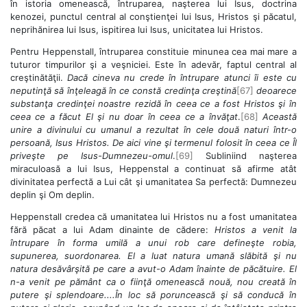
în istoria omenească, întruparea, naşterea lui Isus, doctrina
kenozei, punctul central al conştienţei lui Isus, Hristos şi păcatul,
neprihănirea lui Isus, ispitirea lui Isus, unicitatea lui Hristos.
Pentru Heppenstall, întruparea constituie minunea cea mai mare a
tuturor timpurilor şi a veşniciei. Este în adevăr, faptul central al
creştinătăţii.
Dacă cineva nu crede în întrupare atunci îi este cu
neputinţă să înţeleagă în ce constă credinţa creştină
[67]
deoarece
substanţa credinţei noastre rezidă în ceea ce a fost Hristos şi în
ceea ce a făcut El şi nu doar în ceea ce a învăţat
.
[68]
Această
unire a divinului cu umanul a rezultat în cele două naturi într-o
persoană, Isus Hristos. De aici vine şi termenul folosit în ceea ce Îl
priveşte pe Isus-Dumnezeu-omul
.
[69]
Subliniind naşterea
miraculoasă a lui Isus, Heppenstal a continuat să afirme atât
divinitatea perfectă a Lui cât şi umanitatea Sa perfectă: Dumnezeu
deplin şi Om deplin.
Heppenstall credea că umanitatea lui Hristos nu a fost umanitatea
fără păcat a lui Adam dinainte de cădere:
Hristos a venit la
întrupare în forma umilă a unui rob care defineşte robia,
supunerea, suordonarea. El a luat natura umană slăbită şi nu
natura desăvârşită pe care a avut-o Adam înainte de păcătuire. El
n-a venit pe pământ ca o fiinţă omenească nouă, nou creată în
putere şi splendoare....În loc să poruncească şi să conducă în