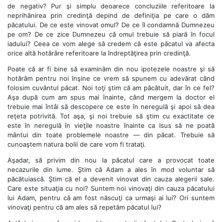
de negativ? Pur şi simplu deoarece concluziile referitoare la
neprihănirea prin credinţă depind de definiţia pe care o dăm
păcatului. De ce este vinovat omul? De ce îl condamnă Dumnezeu
pe om? De ce zice Dumnezeu că omul trebuie să piară în focul
iadului? Ceea ce vom alege să credem că este păcatul va afecta
orice altă hotărâre referitoare la îndreptăţirea prin credinţă.
Poate că ar fi bine să examinăm din nou ipotezele noastre şi să
hotărâm pentru noi înşine ce vrem să spunem cu adevărat când
folosim cuvântul păcat. Noi toţi ştim că am păcătuit, dar în ce fel?
Aşa după cum am spus mai înainte, când mergem la doctor el
trebuie mai întâi să descopere ce este în neregulă şi apoi să dea
reţeta potrivită. Tot aşa, şi noi trebuie să ştim cu exactitate ce
este în neregulă în vieţile noastre înainte ca Isus să ne poată
mântui din toate problemele noastre — din păcat. Trebuie să
cunoaştem natura bolii de care vom fi trataţi.
Aşadar, să privim din nou la păcatul care a provocat toate
necazurile din lume. Ştim că Adam a ales în mod voluntar să
păcătuiască. Ştim că el a devenit vinovat din cauza alegerii sale.
Care este situaţia cu noi? Suntem noi vinovaţi din cauza păcatului
lui Adam, pentru că am fost născuţi ca urmaşi ai lui? Ori suntem
vinovaţi pentru că am ales să repetăm păcatul lui?