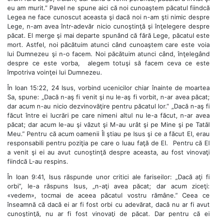
eu am murit.” Pavel ne spune aici că noi cunoaştem păcatul fiindcă
Legea ne face cunoscut aceasta şi dacă noi n-am şti nimic despre
Lege, n-am avea într-adevăr nicio cunoştinţă şi înţelegere despre
păcat. El merge şi mai departe spunând că fără Lege, păcatul este
mort. Astfel, noi păcătuim atunci când cunoaştem care este voia
lui Dumnezeu şi n-o facem. Noi păcătuim atunci când, înţelegând
despre ce este vorba, alegem totuşi să facem ceva ce este
împotriva voinţei lui Dumnezeu.
În Ioan 15:22, 24 Isus, vorbind ucenicilor chiar înainte de moartea
Sa, spune: „Dacă n-aş fi venit şi nu le-aş fi vorbit, n-ar avea păcat;
dar acum n-au nicio dezvinovăţire pentru păcatul lor.” „Dacă n-aş fi
făcut între ei lucrări pe care nimeni altul nu le-a făcut, n-ar avea
păcat; dar acum le-au şi văzut şi M-au urât şi pe Mine şi pe Tatăl
Meu.” Pentru că acum oamenii Îl ştiau pe Isus şi ce a făcut El, erau
responsabili pentru poziţia pe care o luau faţă de El. Pentru că El
a venit şi ei au avut cunoştinţă despre aceasta, au fost vinovaţi
fiindcă L-au respins.
În Ioan 9:41, Isus răspunde unor critici ale fariseilor: „Dacă aţi fi
orbi”, le-a răspuns Isus, „n-aţi avea păcat; dar acum ziceţi:
«vedem», tocmai de aceea păcatul vostru rămâne.” Ceea ce
înseamnă că dacă ei ar fi fost orbi cu adevărat, dacă nu ar fi avut
cunoştinţă, nu ar fi fost vinovaţi de păcat. Dar pentru că ei