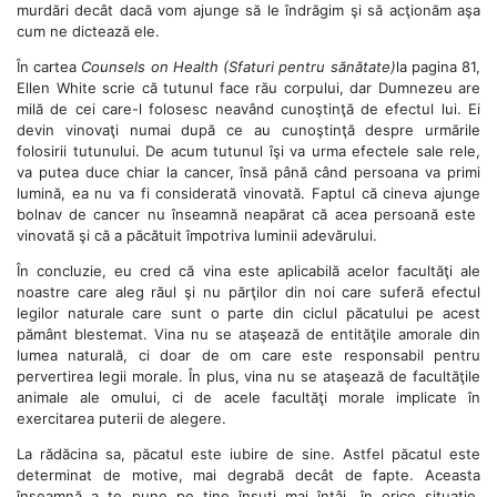
murdări decât dacă vom ajunge să le îndrăgim şi să acţionăm aşa
cum ne dictează ele.
În cartea
Counsels on Health (Sfaturi pentru sănătate)
la pagina 81,
Ellen White scrie că tutunul face rău corpului, dar Dumnezeu are
milă de cei care-l folosesc neavând cunoştinţă de efectul lui. Ei
devin vinovaţi numai după ce au cunoştinţă despre urmările
folosirii tutunului. De acum tutunul îşi va urma efectele sale rele,
va putea duce chiar la cancer, însă până când persoana va primi
lumină, ea nu va fi considerată vinovată. Faptul că cineva ajunge
bolnav de cancer nu înseamnă neapărat că acea persoană este
vinovată şi că a păcătuit împotriva luminii adevărului.
În concluzie, eu cred că vina este aplicabilă acelor facultăţi ale
noastre care aleg răul şi nu părţilor din noi care suferă efectul
legilor naturale care sunt o parte din ciclul păcatului pe acest
pământ blestemat. Vina nu se ataşează de entităţile amorale din
lumea naturală, ci doar de om care este responsabil pentru
pervertirea legii morale. În plus, vina nu se ataşează de facultăţile
animale ale omului, ci de acele facultăţi morale implicate în
exercitarea puterii de alegere.
La rădăcina sa, păcatul este iubire de sine. Astfel păcatul este
determinat de motive, mai degrabă decât de fapte. Aceasta
înseamnă a te pune pe tine însuţi mai întâi, în orice situaţie.