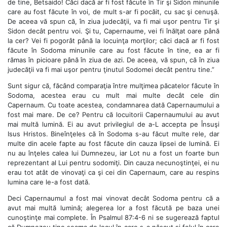
de tine, Betsaido! Căci dacă ar fi fost făcute în Tir şi Sidon minunile
care au fost făcute în voi, de mult s-ar fi pocăit, cu sac şi cenuşă.
De aceea vă spun că, în ziua judecăţii, va fi mai uşor pentru Tir şi
Sidon decât pentru voi. Şi tu, Capernaume, vei fi înălţat oare până
la cer? Vei fi pogorât până la locuinţa morţilor; căci dacă ar fi fost
făcute în Sodoma minunile care au fost făcute în tine, ea ar fi
rămas în picioare până în ziua de azi. De aceea, vă spun, că în ziua
judecăţii va fi mai uşor pentru ţinutul Sodomei decât pentru tine.”
Sunt sigur că, făcând comparaţia între mulţimea păcatelor făcute în
Sodoma, acestea erau cu mult mai multe decât cele din
Capernaum. Cu toate acestea, condamnarea dată Capernaumului a
fost mai mare. De ce? Pentru că locuitorii Capernaumului au avut
mai multă lumină. Ei au avut privilegiul de a-L accepta pe Însuşi
Isus Hristos. Bineînţeles că în Sodoma s-au făcut multe rele, dar
multe din acele fapte au fost făcute din cauza lipsei de lumină. Ei
nu au înţeles calea lui Dumnezeu, iar Lot nu a fost un foarte bun
reprezentant al Lui pentru sodomiţi. Din cauza necunoştinţei, ei nu
erau tot atât de vinovaţi ca şi cei din Capernaum, care au respins
lumina care le-a fost dată.
Deci Capernaumul a fost mai vinovat decât Sodoma pentru că a
avut mai multă lumină; alegerea lor a fost făcută pe baza unei
cunoştinţe mai complete. În Psalmul 87:4-6 ni se sugerează faptul
că Dumnezeu ţine seama de locul în care s-a născut şi felul în care