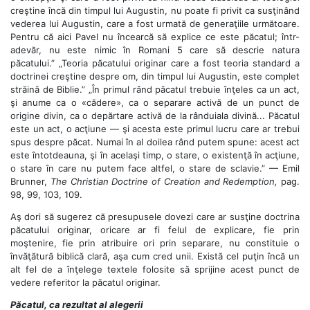
creştine încă din timpul lui Augustin, nu poate fi privit ca susţinând
vederea lui Augustin, care a fost urmată de generaţiile următoare.
Pentru că aici Pavel nu încearcă să explice ce este păcatul; într-
adevăr, nu este nimic în Romani 5 care să descrie natura
păcatului.” „Teoria păcatului originar care a fost teoria standard a
doctrinei creştine despre om, din timpul lui Augustin, este complet
străină de Biblie.” „În primul rând păcatul trebuie înţeles ca un act,
şi anume ca o «cădere», ca o separare activă de un punct de
origine divin, ca o depărtare activă de la rânduiala divină... Păcatul
este un act, o acţiune — şi acesta este primul lucru care ar trebui
spus despre păcat. Numai în al doilea rând putem spune: acest act
este întotdeauna, şi în acelaşi timp, o stare, o existenţă în acţiune,
o stare în care nu putem face altfel, o stare de sclavie.” — Emil
Brunner,
The Christian Doctrine of Creation and Redemption,
pag.
98, 99, 103, 109.
Aş dori să sugerez că presupusele dovezi care ar susţine doctrina
păcatului originar, oricare ar fi felul de explicare, fie prin
moştenire, fie prin atribuire ori prin separare, nu constituie o
învăţătură biblică clară, aşa cum cred unii. Există cel puţin încă un
alt fel de a înţelege textele folosite să sprijine acest punct de
vedere referitor la păcatul originar.
Păcatul, ca rezultat al alegerii