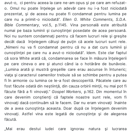
avut-o, ci pentru aceea la care ne-am opus şi pe care am refuzat-
o. Omul nu poate înţelege un adevăr care nu i-a fost niciodată
prezentat, şi de aceea nu poate fi condamnat pentru lumina pe
care nu a primit-o niciodată”.
Ellen G. White Comments, S.D.A.
Bible Commentary
, vol.5, p.1145. Vina personală este atribuită
numai pe baza luminii şi cunoştinţei posedate de acea persoană.
Noi nu suntem condamnaţi pentru că facem lucruri rele şi greşite
decât dacă înţelegem câtuşi de puţin că acele lucruri sunt rele.
„Nimeni nu va fi condamnat pentru că nu a dat curs luminii şi
cunoştinţei pe care nu a avut-o niciodată”. Idem. Este clar faptul
că sora White arată că, condamnarea se face în măsura înţelegerii
pe care cineva o are şi atunci când ia o hotărâre de bunăvoie.
„Lumina arată şi mustră greşelile care erau ascunse în întuneric;
viaţa şi caracterul oamenilor trebuie să se schimbe pentru a putea
fi în armonie cu lumina ce le-a fost descoperită. Păcatele care au
fost făcute odată din neştiinţă, din cauza orbirii minţii, nu mai pot fi
făcute fără a fi vinovaţi.”
Gospel Workers
, p.162. Din momentul în
care devenim conştienţi că faptele noastre sunt rele, vom fi
vinovaţi dacă continuăm să le facem. Dar nu eram vinovaţi înainte
de a avea cunoştinţa aceasta. Doar după ce înţelegem devenim
vinovaţi. Astfel vina este legată de cunoştinţe şi de alegerea
făcută.
„Mai erau destui iudei care ignorau natura şi lucrarea