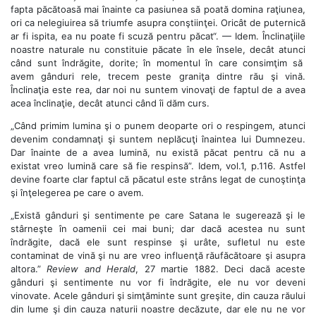
fapta păcătoasă mai înainte ca pasiunea să poată domina raţiunea,
ori ca nelegiuirea să triumfe asupra conştiinţei. Oricât de puternică
ar fi ispita, ea nu poate fi scuză pentru păcat“. — Idem. Înclinaţiile
noastre naturale nu constituie păcate în ele însele, decât atunci
când sunt îndrăgite, dorite; în momentul în care consimţim să
avem gânduri rele, trecem peste graniţa dintre rău şi vină.
Înclinaţia este rea, dar noi nu suntem vinovaţi de faptul de a avea
acea înclinaţie, decât atunci când îi dăm curs.
„Când primim lumina şi o punem deoparte ori o respingem, atunci
devenim condamnaţi şi suntem neplăcuţi înaintea lui Dumnezeu.
Dar înainte de a avea lumină, nu există păcat pentru că nu a
existat vreo lumină care să fie respinsă”. Idem, vol.1, p.116. Astfel
devine foarte clar faptul că păcatul este strâns legat de cunoştinţa
şi înţelegerea pe care o avem.
„Există gânduri şi sentimente pe care Satana le sugerează şi le
stârneşte în oamenii cei mai buni; dar dacă acestea nu sunt
îndrăgite, dacă ele sunt respinse şi urâte, sufletul nu este
contaminat de vină şi nu are vreo influenţă răufăcătoare şi asupra
altora.”
Review and Herald
, 27 martie 1882. Deci dacă aceste
gânduri şi sentimente nu vor fi îndrăgite, ele nu vor deveni
vinovate. Acele gânduri şi simţăminte sunt greşite, din cauza răului
din lume şi din cauza naturii noastre decăzute, dar ele nu ne vor