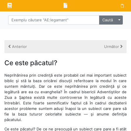
Alege 
Caută
Anterior
Următor
Ce este păcatul?
Neprihănirea prin credinţă este probabil cel mai important subiect
biblic şi stă la baza oricărei discuţii referitoare la modul în care
suntem mântuiţi. Dar ce este neprihănirea prin credinţă şi ce
legătură are ea cu evanghelia? În cadrul bisericii Adventiştilor de
Ziua a Şaptea există multe controverse în legătură cu aceste
întrebări. Este foarte semnificativ faptul că în cadrul dezbaterii
acestor probleme suntem aduşi înapoi la un subiect care pare să
fie la baza tuturor celorlalte subiecte — şi anume definiţia
păcatului.
Ce este păcatul? De ce ne preocupă un subiect care pare a fi atât