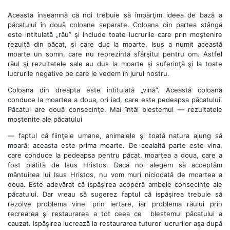
Aceasta înseamnă că noi trebuie să împărţim ideea de bază a
păcatului în două coloane separate. Coloana din partea stângă
este intitulată „rău” şi include toate lucrurile care prin moştenire
rezultă din păcat, şi care duc la moarte. Isus a numit această
moarte un somn, care nu reprezintă sfârşitul pentru om. Astfel
răul şi rezultatele sale au dus la moarte şi suferinţă şi la toate
lucrurile negative pe care le vedem în jurul nostru.
Coloana din dreapta este intitulată „vină”. Această coloană
conduce la moartea a doua, ori iad, care este pedeapsa păcatului.
Păcatul are două consecinţe. Mai întâi blestemul — rezultatele
moştenite ale păcatului
— faptul că fiinţele umane, animalele şi toată natura ajung să
moară; aceasta este prima moarte. De cealaltă parte este vina,
care conduce la pedeapsa pentru păcat, moartea a doua, care a
fost plătită de Isus Hristos. Dacă noi alegem să acceptăm
mântuirea lui Isus Hristos, nu vom muri niciodată de moartea a
doua. Este adevărat că ispăşirea acoperă ambele consecinţe ale
păcatului. Dar vreau să sugerez faptul că ispăşirea trebuie să
rezolve problema vinei prin iertare, iar problema răului prin
recrearea şi restaurarea a tot ceea ce blestemul păcatului a
cauzat. Ispăşirea lucrează la restaurarea tuturor lucrurilor aşa după