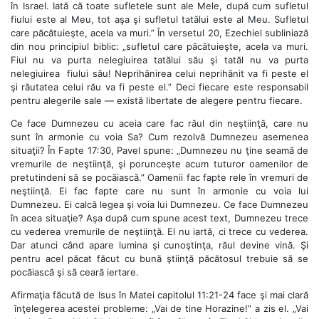
în Israel. Iată că toate sufletele sunt ale Mele, după cum sufletul
fiului este al Meu, tot aşa şi sufletul tatălui este al Meu. Sufletul
care păcătuieşte, acela va muri.” În versetul 20, Ezechiel subliniază
din nou principiul biblic: „sufletul care păcătuieşte, acela va muri.
Fiul nu va purta nelegiuirea tatălui său şi tatăl nu va purta
nelegiuirea fiului său! Neprihănirea celui neprihănit va fi peste el
şi răutatea celui rău va fi peste el.” Deci fiecare este responsabil
pentru alegerile sale — există libertate de alegere pentru fiecare.
Ce face Dumnezeu cu aceia care fac răul din neştiinţă, care nu
sunt în armonie cu voia Sa? Cum rezolvă Dumnezeu asemenea
situaţii? În Fapte 17:30, Pavel spune: „Dumnezeu nu ţine seamă de
vremurile de neştiinţă, şi porunceşte acum tuturor oamenilor de
pretutindeni să se pocăiască.” Oamenii fac fapte rele în vremuri de
neştiinţă. Ei fac fapte care nu sunt în armonie cu voia lui
Dumnezeu. Ei calcă legea şi voia lui Dumnezeu. Ce face Dumnezeu
în acea situaţie? Aşa după cum spune acest text, Dumnezeu trece
cu vederea vremurile de neştiinţă. El nu iartă, ci trece cu vederea.
Dar atunci când apare lumina şi cunoştinţa, răul devine vină. Şi
pentru acel păcat făcut cu bună ştiinţă păcătosul trebuie să se
pocăiască şi să ceară iertare.
Afirmaţia făcută de Isus în Matei capitolul 11:21-24 face şi mai clară
înţelegerea acestei probleme: „Vai de tine Horazine!” a zis el. „Vai