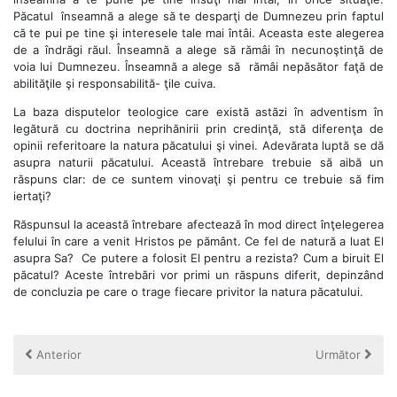
Păcatul înseamnă a alege să te desparţi de Dumnezeu prin faptul
că te pui pe tine şi interesele tale mai întâi. Aceasta este alegerea
de a îndrăgi răul. Înseamnă a alege să rămâi în necunoştinţă de
voia lui Dumnezeu. Înseamnă a alege să rămâi nepăsător faţă de
abilităţile şi responsabilită- ţile cuiva.
La baza disputelor teologice care există astăzi în adventism în
legătură cu doctrina neprihănirii prin credinţă, stă diferenţa de
opinii referitoare la natura păcatului şi vinei. Adevărata luptă se dă
asupra naturii păcatului. Această întrebare trebuie să aibă un
răspuns clar: de ce suntem vinovaţi şi pentru ce trebuie să fim
iertaţi?
Răspunsul la această întrebare afectează în mod direct înţelegerea
felului în care a venit Hristos pe pământ. Ce fel de natură a luat El
asupra Sa? Ce putere a folosit El pentru a rezista? Cum a biruit El
păcatul? Aceste întrebări vor primi un răspuns diferit, depinzând
de concluzia pe care o trage fiecare privitor la natura păcatului.
Anterior
Următor