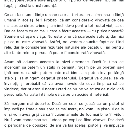
fugă, şi până la urmă renunţă.
Ce am face unei fiinţe umane care ar tortura un animal sau o fiinţă
umană în acelaşi fel? Probabil că am considera-o vinovată de cea
mai atroce dintre crime şi am închide-o pentru tot restul vieţii sale.
Dar ce facem cu animalul care a făcut aceasta — cu pisica noastră?
Spunem că aşa e viaţa. Nu este bine că şoarecele suferă, dar nici
pisica nu este vinovată. Astfel, noi vedem anumite fapte ca fiind
rele, dar le considerăm rezultate naturale ale păcatului, iar pentru
alte fapte rele, o persoană poate fi considerată vinovată.
Acum să aducem aceasta la nivel omenesc. Dacă în timp ce
încercăm să batem un stâlp în pământ, rugăm pe un prieten să-l
ţină pentru ca să-l putem bate mai bine, am putea lovi pe lângă
stâlp şi să atingem degetul prietenului. Degetul va durea, se va
învineţi, şi probabil că va avea nevoie de ceva timp ca să se
vindece; dar prietenul nostru cred că nu ne va acuza de nicio vină
personală. Va trata întâmplarea ca pe un accident nefericit.
Să mergem mai departe. Dacă un copil se joacă cu un pistol şi
împuşcă pe fratele sau sora sa mai mare, noi vom lua pistolul de la
el şi vom avea grijă ca să încuiem armele de foc mai bine în viitor.
Nu îl vom condamna sau judeca pe copil ca fiind vinovat. Dar dacă
o persoană de douăzeci de ani va lua acelaşi pistol şi va împuşca