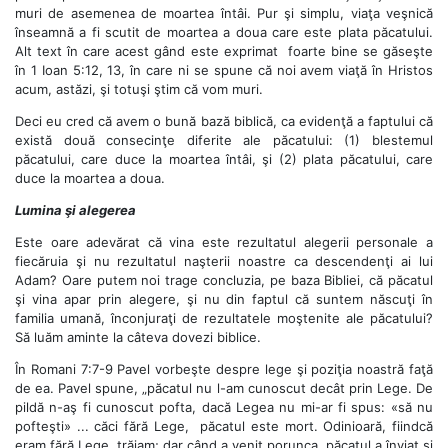
muri de asemenea de moartea întâi. Pur şi simplu, viaţa veşnică
înseamnă a fi scutit de moartea a doua care este plata păcatului.
Alt text în care acest gând este exprimat foarte bine se găseşte
în 1 Ioan 5:12, 13, în care ni se spune că noi avem viaţă în Hristos
acum, astăzi, şi totuşi ştim că vom muri.
Deci eu cred că avem o bună bază biblică, ca evidenţă a faptului că
există două consecinţe diferite ale păcatului: (1) blestemul
păcatului, care duce la moartea întâi, şi (2) plata păcatului, care
duce la moartea a doua.
Lumina şi alegerea
Este oare adevărat că vina este rezultatul alegerii personale a
fiecăruia şi nu rezultatul naşterii noastre ca descendenţi ai lui
Adam? Oare putem noi trage concluzia, pe baza Bibliei, că păcatul
şi vina apar prin alegere, şi nu din faptul că suntem născuţi în
familia umană, înconjuraţi de rezultatele moştenite ale păcatului?
Să luăm aminte la câteva dovezi biblice.
În Romani 7:7-9 Pavel vorbeşte despre lege şi poziţia noastră faţă
de ea. Pavel spune, „păcatul nu l-am cunoscut decât prin Lege. De
pildă n-aş fi cunoscut pofta, dacă Legea nu mi-ar fi spus: «să nu
pofteşti» ... căci fără Lege, păcatul este mort. Odinioară, fiindcă
eram fără Lege, trăiam; dar când a venit porunca, păcatul a înviat şi