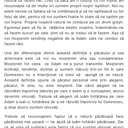
natural să facem rău. Cred că dacă am fi cinstiţi cu noi înşine am
recunoaşte că de multe ori suntem proprii noştri ispititori. Noi nu
avem nevoie ca Satana să ne urmărească şi să ne ispitească cu tot
felul de idei, pentru că noi suntem foarte în stare să ne ispitim pe
noi înşine. Propria noastră natură ne conduce pe un drum greşit.
Egoismul pare să fie la rădăcina vieţilor noastre, îndemnându-ne
să facem lucruri pe care ştim că nu ar trebui să le facem. Aşa că
noi moştenim tendinţe negative de la Adam, care ne conduc să
facem răul.
Una din diferenţele dintre această definiţie a păcatului şi cea
anterioară este că noi nu moştenim vina sau condamnarea.
Moştenim tot ceea ce Adam ne-a putut transmite. Moştenim
înclinaţii, tendinţe, dorinţe şi suntem născuţi într-un fel în care
Dumnezeu nu a intenţionat ca omul să ajungă să se nască.
Această definiţie spune că păcatul personal vine prin alegere;
păcatul, în sine, nu este moştenit. Dar când alegem să ne
răzvrătim împotriva datoriei pe care o avem şi o cunoaştem, atunci
devenim vinovaţi. Trebuie să alegem să luăm hotărârea pe care
Adam a luat-o, hotărârea de a ne răzvrăti împotriva lui Dumnezeu,
şi doar atunci suntem vinovaţi.
Trebuie să recunoaştem faptul că o natură păcătoasă face
păcătuirea mai uşoară — ne ajută să luăm hotărâri păcătoase. Dar
ce aş vrea să subliniez este faptul că noi suntem vinovaţi atunci