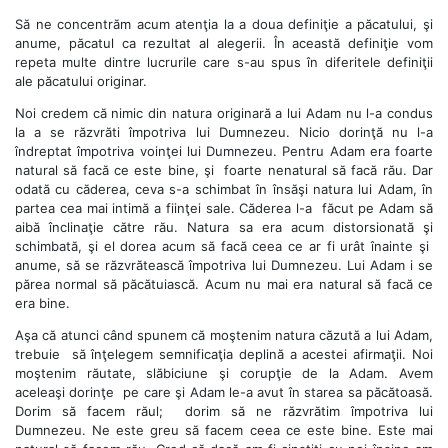
Să ne concentrăm acum atenţia la a doua definiţie a păcatului, şi
anume, păcatul ca rezultat al alegerii. În această definiţie vom
repeta multe dintre lucrurile care s-au spus în diferitele definiţii
ale păcatului originar.
Noi credem că nimic din natura originară a lui Adam nu l-a condus
la a se răzvrăti împotriva lui Dumnezeu. Nicio dorinţă nu l-a
îndreptat împotriva voinţei lui Dumnezeu. Pentru Adam era foarte
natural să facă ce este bine, şi foarte nenatural să facă rău. Dar
odată cu căderea, ceva s-a schimbat în însăşi natura lui Adam, în
partea cea mai intimă a fiinţei sale. Căderea l-a făcut pe Adam să
aibă înclinaţie către rău. Natura sa era acum distorsionată şi
schimbată, şi el dorea acum să facă ceea ce ar fi urât înainte şi
anume, să se răzvrătească împotriva lui Dumnezeu. Lui Adam i se
părea normal să păcătuiască. Acum nu mai era natural să facă ce
era bine.
Aşa că atunci când spunem că moştenim natura căzută a lui Adam,
trebuie să înţelegem semnificaţia deplină a acestei afirmaţii. Noi
moştenim răutate, slăbiciune şi corupţie de la Adam. Avem
aceleaşi dorinţe pe care şi Adam le-a avut în starea sa păcătoasă.
Dorim să facem răul; dorim să ne răzvrătim împotriva lui
Dumnezeu. Ne este greu să facem ceea ce este bine. Este mai