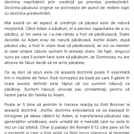
doctrina neprihănirii prin credinţă pe premiza predestinării.
Doctrina păcatului originar se potriveşte din punct de vedere logic
cu doctrina predestinării.
Mai există un alt aspect al credinţei că păcatul este de natură
moştenită. Când Adam a păcătuit, el a pierdut capacitatea de a nu
păcătui, şi tot ceea ce i-a mai rămas a fost să păcătuiască. Toate
deciziile lui Adam erau de natură păcătoasă. Astfel Adam, după
păcatul său, a fost în stare doar să păcătuiască, iar noi ca membri
ai rasei umane căzute suntem în aceeaşi stare. De fapt, singurul
lucru pe care îl putem face este să păcătuim, iar Dumnezeu nu are
altceva de făcut decât să ne ierte păcatele.
Ce aş dori să spun este că această doctrină poate fi exprimată
într-o mulţime de feluri. Însă conceptul de bază pe care îl găsim în
toate aceste definiţii este faptul că noi suntem născuţi ca
păcătoşi. Suntem născuţi vinovaţi sau condamnaţi, pentru că
facem parte din familia lui Adam.
Poate ar fi bine să amintim în trecere reacţia lui Emil Brunner la
această doctrină. „Astfel, doctrina eclesiastică ce se bazează în
întregime pe ideea căderii lui Adam, şi transferarea păcatului său
generaţiilor următoare, este urmată de o metodă care nu este în
nici un caz biblică. Chiar şi pasajul din Romani 5:12 care pare să fie
o excepţie şi care a fost privit ca fiind locus classicus al teologiei