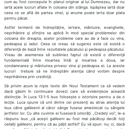
cum au fost concepute în planul originar al lui Dumnezeu, dar nu
iartă acele lucruri aflate în coloana din stânga. Ispăşirea iartă doar
ceea ce se află de partea vinei, şi anume poate ierta doar plata
pentru păcat.
Astfel termenii de îndreptăţire, iertare, mântuire, evanghelie,
neprihănire şi sfinţire se aplică în mod special problemelor din
coloana din dreapta, acelor probleme care au de a face cu vina,
pedeapsa şi iadul. Ceea ce vreau să sugerez este că există o
diferenţă de bază între rezultatele păcatului şi pedeapsa păcatului.
Vreau de asemenea să subliniez faptul că există o diferenţă
fundamentală între moartea întâi şi moartea a doua, iar
condamnarea şi mântuirea privesc vina şi pedeapsa ei. La aceste
lucruri trebuie să ne îndreptăm atenţia când vorbim despre
neprihănirea prin credinţă.
Să privim acum la nişte texte din Noul Testament ca să vedem
dacă găsim în continuare dovezi care să evidenţieze această
distincţie. În Luca 13:1-5 Isus foloseşte o istorisire pentru a da o
lecţie. Luca spune că unii dintre cei prezenţi au atras atenţia lui
Isus către galileenii al căror sânge fusese amestecat cu sângele
jertfelor lor. Cu alte cuvinte ei fuseseră omorâţi. „Credeţi voi”, le-a
răspuns Isus „că aceşti galileeni au fost mai păcătoşi decât toţi
ceilalţi galileeni, pentru că au păţit astfel? Eu vă spun: nu; ci, dacă