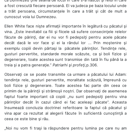
a fost crescută fiecare persoană. El va judeca pe baza locului unde
a trăit persoana, circumstanţele în care a trăit şi cât de mult a
cunoscut voia lui Dumnezeu.
Ellen White face nişte afirmaţii importante în legătură cu păcatul şi
vina. „Este inevitabil ca fiii şi fiicele să sufere consecinţele relelor
făcute de părinţi, dar ei nu vor fi pedepsiţi pentru acele păcate
decât dacă le vor face şi ei la rândul lor ... Prin moştenire şi
exemplu copiii devin părtaşi la păcatele părinţilor. Tendinţe rele,
gusturi pervertite, standarde morale scăzute, ca şi boli fizice şi
degenerare, toate acestea sunt transmise din tată în fiu până la a
treia şi a patra generaţie.”
Patriarhi şi profeţi,
p.306.
Observaţi ce se poate transmite ca urmare a păcatului lui Adam:
tendinţe rele, gusturi pervertite, moralitate scăzută, împreună cu
boli fizice şi degenerare. Toate acestea fac parte din ceea ce
primim de la părinţii şi strămoşii noştri. Dar observaţi de asemenea
faptul foarte important că copiii „nu sunt pedepsiţi pentru vina
părinţilor decât în cazul când ei fac aceleaşi păcate”. Aceasta
însumează concluzia doctrinei referitoare la faptul că păcatul şi
vina apar ca rezultat al alegerii făcute în suficientă cunoştinţă a
ceea ce este bine şi rău.
„Noi nu vom fi traşi la răspundere pentru lumina pe care nu am