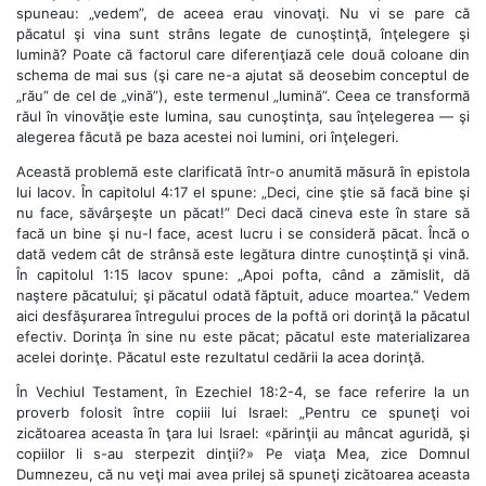
spuneau: „vedem”, de aceea erau vinovaţi. Nu vi se pare că
păcatul şi vina sunt strâns legate de cunoştinţă, înţelegere şi
lumină? Poate că factorul care diferenţiază cele două coloane din
schema de mai sus (şi care ne-a ajutat să deosebim conceptul de
„rău” de cel de „vină”), este termenul „lumină”. Ceea ce transformă
răul în vinovăţie este lumina, sau cunoştinţa, sau înţelegerea — şi
alegerea făcută pe baza acestei noi lumini, ori înţelegeri.
Această problemă este clarificată într-o anumită măsură în epistola
lui Iacov. În capitolul 4:17 el spune: „Deci, cine ştie să facă bine şi
nu face, săvârşeşte un păcat!” Deci dacă cineva este în stare să
facă un bine şi nu-l face, acest lucru i se consideră păcat. Încă o
dată vedem cât de strânsă este legătura dintre cunoştinţă şi vină.
În capitolul 1:15 Iacov spune: „Apoi pofta, când a zămislit, dă
naştere păcatului; şi păcatul odată făptuit, aduce moartea.” Vedem
aici desfăşurarea întregului proces de la poftă ori dorinţă la păcatul
efectiv. Dorinţa în sine nu este păcat; păcatul este materializarea
acelei dorinţe. Păcatul este rezultatul cedării la acea dorinţă.
În Vechiul Testament, în Ezechiel 18:2-4, se face referire la un
proverb folosit între copiii lui Israel: „Pentru ce spuneţi voi
zicătoarea aceasta în ţara lui Israel: «părinţii au mâncat aguridă, şi
copiilor li s-au sterpezit dinţii?» Pe viaţa Mea, zice Domnul
Dumnezeu, că nu veţi mai avea prilej să spuneţi zicătoarea aceasta