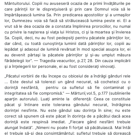
Mântuitorului. Copiii nu avuseseră ocazia de a primi învăţăturile pe
care părinţii lor le dispreţuiseră şi prin care Domnul voia să le
împărtăşească lumina Sa. Prin predicarea apostolilor şi a urmaşilor
lor, Dumnezeu voia să facă să strălucească lumina peste ei. El a
vrut să le dea ocazia de a constata împlinirea prorociilor, nu numai
cu privire la naşterea şi viaţa lui Hristos, ci şi la moartea şi învierea
Sa. Copiii, deci, nu au fost pedepsiţi pentru păcatele părinţilor lor,
dar când, cu toată cunoştinţa luminii dată părinţilor lor, copiii au
lepădat şi adaosul de lumină revărsat în mod special asupra lor, ei
au devenit părtaşi la păcatele părinţilor şi şi-au umplut măsura
fărădelegii lor”. — Tragedia veacurilor, p.27, 28. Din cauza implicării
şi a înţelegerii lor personale, ei au fost consideraţi vinovaţi.
„Păcatul vorbirii de rău începe cu obiceiul de a îndrăgi gânduri rele
... Este destul să tolerezi un gând necurat, să cochetezi cu o
dorinţă nesfântă, pentru ca sufletul să fie contaminat şi
integritatea să fie compromisă.” —
Mărturii,
vol.5, p.177 (sublinierile
aparţin autorului). Luaţi aminte la diferenţă: Ceea ce constituie
păcat şi întinare este tolerarea gândului necurat, îndrăgirea
dorinţei nesfinte. Nu este gândul sau dorinţa în sine; nu este
corect să spunem că este păcat în dorinţa de a păcătui dacă acea
dorinţă este respinsă imediat. „Fiecare gând nesfânt trebuie
alungat îndată”. „Nimeni nu poate fi forţat să păcătuiască. Mai întâi
el trebuie să-şi dea consimţământul; sufletul trebuie să dorească