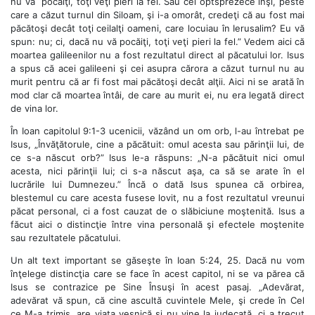
nu vă pocăiţi, toţi veţi pieri la fel. Sau cei optsprezece inşi, peste
care a căzut turnul din Siloam, şi i-a omorât, credeţi că au fost mai
păcătoşi decât toţi ceilalţi oameni, care locuiau în Ierusalim? Eu vă
spun: nu; ci, dacă nu vă pocăiţi, toţi veţi pieri la fel.” Vedem aici că
moartea galileenilor nu a fost rezultatul direct al păcatului lor. Isus
a spus că acei galileeni şi cei asupra cărora a căzut turnul nu au
murit pentru că ar fi fost mai păcătoşi decât alţii. Aici ni se arată în
mod clar că moartea întâi, de care au murit ei, nu era legată direct
de vina lor.
În Ioan capitolul 9:1-3 ucenicii, văzând un om orb, l-au întrebat pe
Isus, „Învăţătorule, cine a păcătuit: omul acesta sau părinţii lui, de
ce s-a născut orb?” Isus le-a răspuns: „N-a păcătuit nici omul
acesta, nici părinţii lui; ci s-a născut aşa, ca să se arate în el
lucrările lui Dumnezeu.” Încă o dată Isus spunea că orbirea,
blestemul cu care acesta fusese lovit, nu a fost rezultatul vreunui
păcat personal, ci a fost cauzat de o slăbiciune moştenită. Isus a
făcut aici o distincţie între vina personală şi efectele moştenite
sau rezultatele păcatului.
Un alt text important se găseşte în Ioan 5:24, 25. Dacă nu vom
înţelege distincţia care se face în acest capitol, ni se va părea că
Isus se contrazice pe Sine Însuşi în acest pasaj. „Adevărat,
adevărat vă spun, că cine ascultă cuvintele Mele, şi crede în Cel
ce M-a trimis, are viaţa veşnică şi nu vine la judecată, ci a trecut