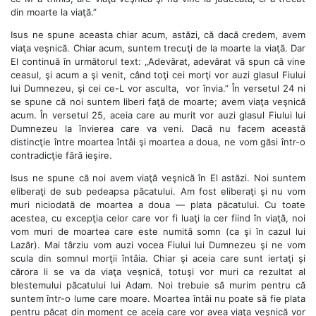
din moarte la viaţă.”
Isus ne spune aceasta chiar acum, astăzi, că dacă credem, avem
viaţa veşnică. Chiar acum, suntem trecuţi de la moarte la viaţă. Dar
El continuă în următorul text: „Adevărat, adevărat vă spun că vine
ceasul, şi acum a şi venit, când toţi cei morţi vor auzi glasul Fiului
lui Dumnezeu, şi cei ce-L vor asculta, vor învia.” În versetul 24 ni
se spune că noi suntem liberi faţă de moarte; avem viaţa veşnică
acum. În versetul 25, aceia care au murit vor auzi glasul Fiului lui
Dumnezeu la învierea care va veni. Dacă nu facem această
distincţie între moartea întâi şi moartea a doua, ne vom găsi într-o
contradicţie fără ieşire.
Isus ne spune că noi avem viaţă veşnică în El astăzi. Noi suntem
eliberaţi de sub pedeapsa păcatului. Am fost eliberaţi şi nu vom
muri niciodată de moartea a doua — plata păcatului. Cu toate
acestea, cu excepţia celor care vor fi luaţi la cer fiind în viaţă, noi
vom muri de moartea care este numită somn (ca şi în cazul lui
Lazăr). Mai târziu vom auzi vocea Fiului lui Dumnezeu şi ne vom
scula din somnul morţii întâia. Chiar şi aceia care sunt iertaţi şi
cărora li se va da viaţa veşnică, totuşi vor muri ca rezultat al
blestemului păcatului lui Adam. Noi trebuie să murim pentru că
suntem într-o lume care moare. Moartea întâi nu poate să fie plata
pentru păcat din moment ce aceia care vor avea viaţa veşnică vor