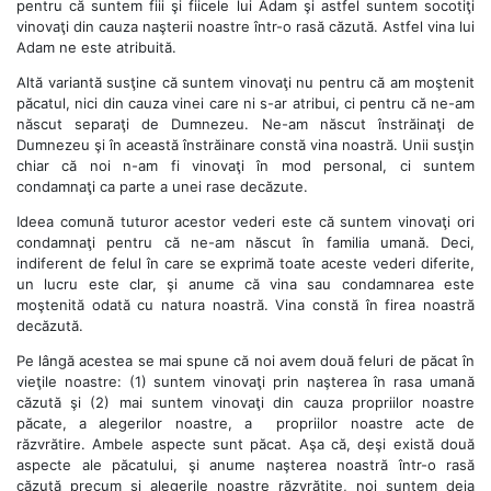
pentru că suntem fiii şi fiicele lui Adam şi astfel suntem socotiţi
vinovaţi din cauza naşterii noastre într-o rasă căzută. Astfel vina lui
Adam ne este atribuită.
Altă variantă susţine că suntem vinovaţi nu pentru că am moştenit
păcatul, nici din cauza vinei care ni s-ar atribui, ci pentru că ne-am
născut separaţi de Dumnezeu. Ne-am născut înstrăinaţi de
Dumnezeu şi în această înstrăinare constă vina noastră. Unii susţin
chiar că noi n-am fi vinovaţi în mod personal, ci suntem
condamnaţi ca parte a unei rase decăzute.
Ideea comună tuturor acestor vederi este că suntem vinovaţi ori
condamnaţi pentru că ne-am născut în familia umană. Deci,
indiferent de felul în care se exprimă toate aceste vederi diferite,
un lucru este clar, şi anume că vina sau condamnarea este
moştenită odată cu natura noastră. Vina constă în firea noastră
decăzută.
Pe lângă acestea se mai spune că noi avem două feluri de păcat în
vieţile noastre: (1) suntem vinovaţi prin naşterea în rasa umană
căzută şi (2) mai suntem vinovaţi din cauza propriilor noastre
păcate, a alegerilor noastre, a propriilor noastre acte de
răzvrătire. Ambele aspecte sunt păcat. Aşa că, deşi există două
aspecte ale păcatului, şi anume naşterea noastră într-o rasă
căzută precum şi alegerile noastre răzvrătite, noi suntem deja