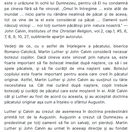
este o urâciune în ochii lui Dumnezeu, pentru că El nu condamnă
pe cineva fără să fie vinovat. „Omul în întregime ... este atât de
inundat ... nicio parte nu rămâne neatinsă de păcat şi de aceea,
tot ce vine de la el este considerat ca păcat ... Oamenii sunt
născuţi vicioşi ... noi toţi suntem păcătoşi prin natura noastră.” —
John Calvin,
Institutes of the Christian Religion
, vol.2, cap.1, #5, 6,
7, 8, 9, 10, 27; sublinierile aparţin autorului.
Vedeţi de ce, cu o astfel de înţelegere a păcatului, biserica
Romano-Catolică, Martin Luther şi John Calvin consideră necesar
botezul copiilor. Dacă cineva este vinovat prin natura sa, este
foarte important să fie botezat imediat după naştere, ca să i se
spele păcatele, şi să fie curăţit de vina naşterii sale. Botezul
copilului este foarte important pentru aceia care cred în păcatul
originar. Astfel, Martin Luther şi John Calvin au susţinut cu tărie
necesitatea sa. Cât mai curând după naştere, copiii trebuie
botezaţi şi curăţiţi de păcatul care este moştenit în ei. Atât Calvin
cât şi Luther au fost de acord cu aceasta, şi au acceptat doctrina
păcatului originar aşa cum a înţeles-o sfântul Augustin.
Luther şi Calvin au crezut de asemenea în doctrina predestinării
primită tot de la Augustin. Augustin a crezut că Dumnezeu a
predestinat pe toţi oamenii să fie ori salvaţi, ori pierduţi. Martin
Luther şi John Calvin au urmat în aceeaşi direcţie şi au fondat