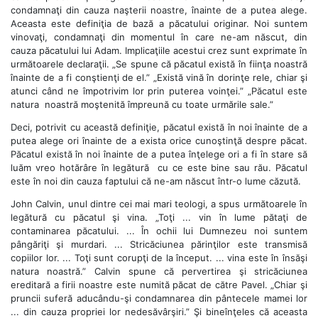
condamnaţi din cauza naşterii noastre, înainte de a putea alege.
Aceasta este definiţia de bază a păcatului originar. Noi suntem
vinovaţi, condamnaţi din momentul în care ne-am născut, din
cauza păcatului lui Adam. Implicaţiile acestui crez sunt exprimate în
următoarele declaraţii. „Se spune că păcatul există în fiinţa noastră
înainte de a fi conştienţi de el.” „Există vină în dorinţe rele, chiar şi
atunci când ne împotrivim lor prin puterea voinţei.” „Păcatul este
natura noastră moştenită împreună cu toate urmările sale.”
Deci, potrivit cu această definiţie, păcatul există în noi înainte de a
putea alege ori înainte de a exista orice cunoştinţă despre păcat.
Păcatul există în noi înainte de a putea înţelege ori a fi în stare să
luăm vreo hotărâre în legătură cu ce este bine sau rău. Păcatul
este în noi din cauza faptului că ne-am născut într-o lume căzută.
John Calvin, unul dintre cei mai mari teologi, a spus următoarele în
legătură cu păcatul şi vina. „Toţi ... vin în lume pătaţi de
contaminarea păcatului. ... În ochii lui Dumnezeu noi suntem
pângăriţi şi murdari. ... Stricăciunea părinţilor este transmisă
copiilor lor. ... Toţi sunt corupţi de la început. ... vina este în însăşi
natura noastră.” Calvin spune că pervertirea şi stricăciunea
ereditară a firii noastre este numită păcat de către Pavel. „Chiar şi
pruncii suferă aducându-şi condamnarea din pântecele mamei lor
... din cauza propriei lor nedesăvârşiri.” Şi bineînţeles că aceasta