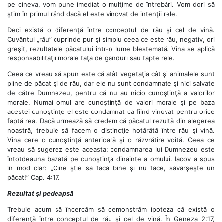
pe cineva, vom pune imediat o mulţime de întrebări. Vom dori să
ştim în primul rând dacă el este vinovat de intenţii rele.
Deci există o diferenţă între conceptul de rău şi cel de vină.
Cuvântul „rău” cuprinde pur şi simplu ceea ce este rău, negativ, ori
greşit, rezultatele păcatului într-o lume blestemată. Vina se aplică
responsabilităţii morale faţă de gânduri sau fapte rele.
Ceea ce vreau să spun este că atât vegetaţia cât şi animalele sunt
pline de păcat şi de rău, dar ele nu sunt condamnate şi nici salvate
de către Dumnezeu, pentru că nu au nicio cunoştinţă a valorilor
morale. Numai omul are cunoştinţă de valori morale şi pe baza
acestei cunoştinţe el este condamnat ca fiind vinovat pentru orice
faptă rea. Dacă urmează să credem că păcatul rezultă din alegerea
noastră, trebuie să facem o distincţie hotărâtă între rău şi vină.
Vina cere o cunoştinţă anterioară şi o răzvrătire voită. Ceea ce
vreau să sugerez este aceasta: condamnarea lui Dumnezeu este
întotdeauna bazată pe cunoştinţa dinainte a omului. Iacov a spus
în mod clar: „Cine ştie să facă bine şi nu face, săvârşeşte un
păcat!” Cap. 4:17.
Rezultat şi pedeapsă
Trebuie acum să încercăm să demonstrăm ipoteza că există o
diferenţă între conceptul de rău şi cel de vină. În Geneza 2:17,