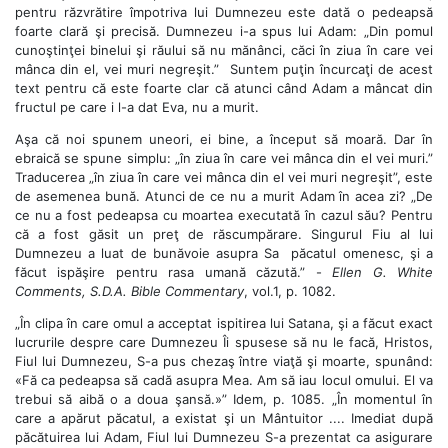
pentru răzvrătire împotriva lui Dumnezeu este dată o pedeapsă
foarte clară şi precisă. Dumnezeu i-a spus lui Adam: „Din pomul
cunoştinţei binelui şi răului să nu mănânci, căci în ziua în care vei
mânca din el, vei muri negreşit.” Suntem puţin încurcaţi de acest
text pentru că este foarte clar că atunci când Adam a mâncat din
fructul pe care i l-a dat Eva, nu a murit.
Aşa că noi spunem uneori, ei bine, a început să moară. Dar în
ebraică se spune simplu: „în ziua în care vei mânca din el vei muri.”
Traducerea „în ziua în care vei mânca din el vei muri negreşit”, este
de asemenea bună. Atunci de ce nu a murit Adam în acea zi? „De
ce nu a fost pedeapsa cu moartea executată în cazul său? Pentru
că a fost găsit un preţ de răscumpărare. Singurul Fiu al lui
Dumnezeu a luat de bunăvoie asupra Sa păcatul omenesc, şi a
făcut ispăşire pentru rasa umană căzută.” -
Ellen G. White
Comments, S.D.A. Bible Commentary
, vol.1, p. 1082.
„În clipa în care omul a acceptat ispitirea lui Satana, şi a făcut exact
lucrurile despre care Dumnezeu Îi spusese să nu le facă, Hristos,
Fiul lui Dumnezeu, S-a pus chezaş între viaţă şi moarte, spunând:
«Fă ca pedeapsa să cadă asupra Mea. Am să iau locul omului. El va
trebui să aibă o a doua şansă.»” Idem, p. 1085. „În momentul în
care a apărut păcatul, a existat şi un Mântuitor .... Imediat după
păcătuirea lui Adam, Fiul lui Dumnezeu S-a prezentat ca asigurare