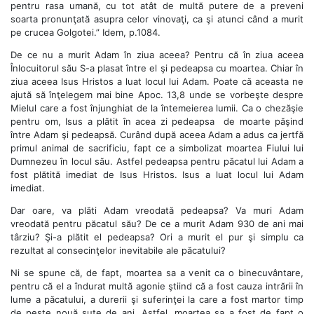
pentru rasa umană, cu tot atât de multă putere de a preveni
soarta pronunţată asupra celor vinovaţi, ca şi atunci când a murit
pe crucea Golgotei.” Idem, p.1084.
De ce nu a murit Adam în ziua aceea? Pentru că în ziua aceea
Înlocuitorul său S-a plasat între el şi pedeapsa cu moartea. Chiar în
ziua aceea Isus Hristos a luat locul lui Adam. Poate că aceasta ne
ajută să înţelegem mai bine Apoc. 13,8 unde se vorbeşte despre
Mielul care a fost înjunghiat de la întemeierea lumii. Ca o chezăşie
pentru om, Isus a plătit în acea zi pedeapsa de moarte păşind
între Adam şi pedeapsă. Curând după aceea Adam a adus ca jertfă
primul animal de sacrificiu, fapt ce a simbolizat moartea Fiului lui
Dumnezeu în locul său. Astfel pedeapsa pentru păcatul lui Adam a
fost plătită imediat de Isus Hristos. Isus a luat locul lui Adam
imediat.
Dar oare, va plăti Adam vreodată pedeapsa? Va muri Adam
vreodată pentru păcatul său? De ce a murit Adam 930 de ani mai
târziu? Şi-a plătit el pedeapsa? Ori a murit el pur şi simplu ca
rezultat al consecinţelor inevitabile ale păcatului?
Ni se spune că, de fapt, moartea sa a venit ca o binecuvântare,
pentru că el a îndurat multă agonie ştiind că a fost cauza intrării în
lume a păcatului, a durerii şi suferinţei la care a fost martor timp
de peste nouă sute de ani. Astfel, moartea sa a fost de fapt o