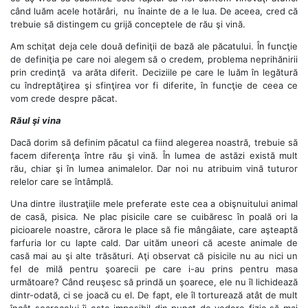
când luăm acele hotărâri, nu înainte de a le lua. De aceea, cred că
trebuie să distingem cu grijă conceptele de rău şi vină.
Am schiţat deja cele două definiţii de bază ale păcatului. În funcţie
de definiţia pe care noi alegem să o credem, problema neprihănirii
prin credinţă va arăta diferit. Deciziile pe care le luăm în legătură
cu îndreptăţirea şi sfinţirea vor fi diferite, în funcţie de ceea ce
vom crede despre păcat.
Răul şi vina
Dacă dorim să definim păcatul ca fiind alegerea noastră, trebuie să
facem diferenţa între rău şi vină. În lumea de astăzi există mult
rău, chiar şi în lumea animalelor. Dar noi nu atribuim vină tuturor
relelor care se întâmplă.
Una dintre ilustraţiile mele preferate este cea a obişnuitului animal
de casă, pisica. Ne plac pisicile care se cuibăresc în poală ori la
picioarele noastre, cărora le place să fie mângâiate, care aşteaptă
farfuria lor cu lapte cald. Dar uităm uneori că aceste animale de
casă mai au şi alte trăsături. Aţi observat că pisicile nu au nici un
fel de milă pentru şoarecii pe care i-au prins pentru masa
următoare? Când reuşesc să prindă un şoarece, ele nu îl lichidează
dintr-odată, ci se joacă cu el. De fapt, ele îl torturează atât de mult
încât şoarecelui îi este imposibil din punct de vedere fizic să mai