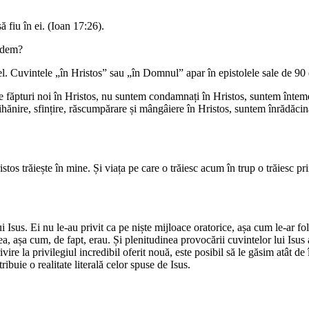
ă fiu în ei. (Ioan 17:26).
redem?
el. Cuvintele „în Hristos” sau „în Domnul” apar în epistolele sale de 90 
iște făpturi noi în Hristos, nu suntem condamnați în Hristos, suntem înte
hănire, sfințire, răscumpărare și mângâiere în Hristos, suntem înrădăcina
stos trăiește în mine. Și viața pe care o trăiesc acum în trup o trăiesc p
i Isus. Ei nu le-au privit ca pe niște mijloace oratorice, așa cum le-ar fol
ntea, așa cum, de fapt, erau. Și plenitudinea provocării cuvintelor lui Is
rivire la privilegiul incredibil oferit nouă, este posibil să le găsim atât d
ibuie o realitate literală celor spuse de Isus.