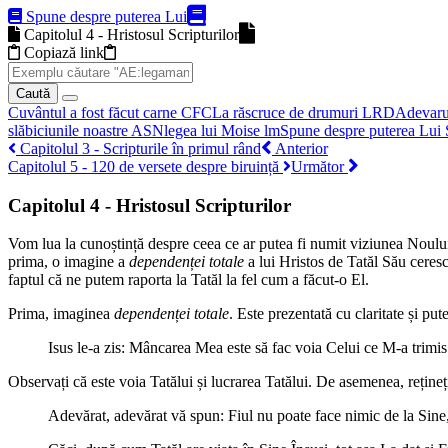
Spune despre puterea Lui
Capitolul 4 - Hristosul Scripturilor
Copiază link
Caută
Alege
Cuvântul a fost făcut carne
CFC
La răscruce de drumuri
LRD
Adevarur
cartea
slăbiciunile noastre
ASN
legea lui Moise
lm
Spune despre puterea Lui
Capitolul 3 - Scripturile în primul rând
Anterior
Capitolul 5 - 120 de versete despre biruință
Următor
Capitolul 4 - Hristosul Scripturilor
Vom lua la cunoștință despre ceea ce ar putea fi numit viziunea Noului 
prima, o imagine a
dependenței totale
a lui Hristos de Tatăl Său ceres
faptul că ne putem raporta la Tatăl la fel cum a făcut-o El.
Prima, imaginea
dependenței totale
. Este prezentată cu claritate și pu
Isus le-a zis: Mâncarea Mea este să fac voia Celui ce M-a trimis 
Observați că este voia Tatălui și lucrarea Tatălui. De asemenea, rețineț
Adevărat, adevărat vă spun: Fiul nu poate face nimic de la Sine, î