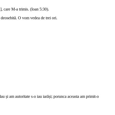
, care M-a trimis. (Ioan 5:30).
 deosebită. O vom vedea de trei ori.
au și am autoritate s-o iau iarăși; porunca aceasta am primit-o