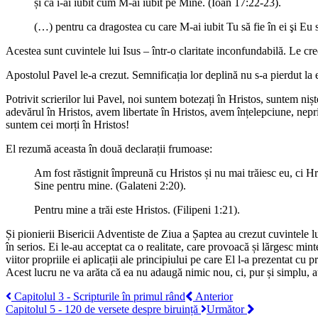
și că i-ai iubit cum M-ai iubit pe Mine. (Ioan 17:22-23).
(…) pentru ca dragostea cu care M-ai iubit Tu să fie în ei şi Eu s
Acestea sunt cuvintele lui Isus – într-o claritate inconfundabilă. Le c
Apostolul Pavel le-a crezut. Semnificația lor deplină nu s-a pierdut la 
Potrivit scrierilor lui Pavel, noi suntem botezați în Hristos, suntem n
adevărul în Hristos, avem libertate în Hristos, avem înțelepciune, nepri
suntem cei morți în Hristos!
El rezumă aceasta în două declarații frumoase:
Am fost răstignit împreună cu Hristos și nu mai trăiesc eu, ci Hri
Sine pentru mine. (Galateni 2:20).
Pentru mine a trăi este Hristos. (Filipeni 1:21).
Și pionierii Bisericii Adventiste de Ziua a Șaptea au crezut cuvintele lu
în serios. Ei le-au acceptat ca o realitate, care provoacă și lărgesc mi
viitor propriile ei aplicații ale principiului pe care El l-a prezentat cu p
Acest lucru ne va arăta că ea nu adaugă nimic nou, ci, pur și simplu, atr
Capitolul 3 - Scripturile în primul rând
Anterior
Capitolul 5 - 120 de versete despre biruință
Următor