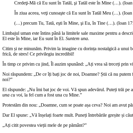
Credeţi-Mă că Eu sunt în Tatăl, şi Tatăl este în Mine (…). (Ioan
În ziua aceea, veţi cunoaşte că Eu sunt în Tatăl Meu (…). (Ioan
(…) precum Tu, Tată, eşti în Mine, şi Eu, în Tine (…). (Ioan 17
Limbajul uman este întins până la limitele sale maxime pentru a descr
El este în Mine, iar Eu sunt în El.
Suntem una
.
Citim și ne minunăm. Privim la imagine cu dorința nostalgică a unui băi
frică, de stres! Ce privilegiu incredibil!
În timp ce privim cu jind, Îl auzim spunând: „Ați vrea să treceți prin 
Noi răspundem: „De ce îți bați joc de noi, Doamne? Știi că nu putem fa
noi?”
El răspunde: „Nu îmi bat joc de voi. Vă spun adevărul. Puteți trăi pe ac
una cu voi
, la fel cum a fost una cu Mine.”
Protestăm din nou: „Doamne, cum se poate așa ceva? Noi am avut păr
Dar El spune: „Vă înșelați foarte mult. Puneți întrebările greșite și c
„Ați citit povestea vieții mele de pe pământ?”