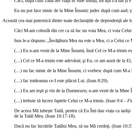
Căci, după cum Tatăl are viața în Sine Însuși, tot așa I-a dat și F
Eu nu pot face nimic de la Mine Însumi: judec după cum aud; și 
Această cea mai puternică dintre toate declarațiile de dependență ale 
Căci M-am coborât din cer ca să fac nu voia Mea, ci voia Celui 
Isus le-a răspuns: „Învăţătura Mea nu este a Mea, ci a Celui ce 
(…) Eu n-am venit de la Mine Însumi, însă Cel ce M-a trimis est
(…) Cel ce M-a trimis este adevărat; şi Eu, ce am auzit de la El,
(…) nu fac nimic de la Mine Însumi, ci vorbesc după cum M-a î
(…) fac totdeauna ce-I este plăcut Lui. (Ioan 8:29).
(…) Eu am ieşit şi vin de la Dumnezeu; n-am venit de la Mine În
(…) trebuie să lucrez faptele Celui ce M-a trimis. (Ioan 9:4 –
Fi
De aceea Mă iubește Tatăl, pentru că Eu Îmi dau viața ca iarăși 
de la Tatăl Meu. (Ioan 10:17-18).
Dacă nu fac lucrările Tatălui Meu, să nu Mă credeţi. (Ioan 10:3