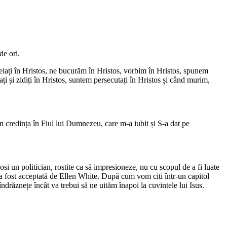
de ori.
meiați în Hristos, ne bucurăm în Hristos, vorbim în Hristos, spunem
ți și zidiți în Hristos, suntem persecutați în Hristos și când murim,
rin credința în Fiul lui Dumnezeu, care m-a iubit și S-a dat pe
osi un politician, rostite ca să impresioneze, nu cu scopul de a fi luate
us a fost acceptată de Ellen White. După cum vom citi într-un capitol
e îndrăznețe încât va trebui să ne uităm înapoi la cuvintele lui Isus.