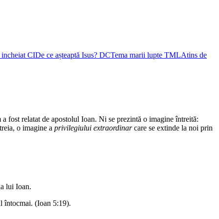
i incheiat
CI
De ce așteaptă Isus?
DC
Tema marii lupte
TML
Atins de
 fost relatat de apostolul Ioan. Ni se prezintă o imagine întreită:
 treia, o imagine a
privilegiului extraordinar
care se extinde la noi prin
a lui Ioan.
l întocmai. (Ioan 5:19).