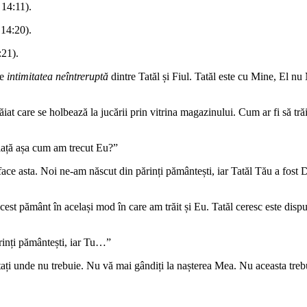
 14:11).
 14:20).
:21).
ie
intimitatea neîntreruptă
dintre Tatăl și Fiul. Tatăl este cu Mine, El n
at care se holbează la jucării prin vitrina magazinului. Cum ar fi să tră
viață așa cum am trecut Eu?”
ce asta. Noi ne-am născut din părinți pământești, iar Tatăl Tău a fost D
est pământ în același mod în care am trăit și Eu. Tatăl ceresc este dispu
inți pământești, iar Tu…”
ăutați unde nu trebuie. Nu vă mai gândiți la nașterea Mea. Nu aceasta tre