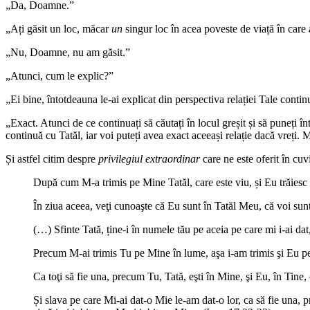
„Da, Doamne.”
„Ați găsit un loc, măcar
un
singur loc în acea poveste de viață în care
„Nu, Doamne, nu am găsit.”
„Atunci, cum le explic?”
„Ei bine, întotdeauna le-ai explicat din perspectiva relației Tale contin
„Exact. Atunci de ce continuați să căutați în locul greșit și să puneți î
continuă cu Tatăl, iar voi puteți avea exact aceeași relație dacă vreți. Me
Și astfel citim despre
privilegiul extraordinar
care ne este oferit în cuv
După cum M-a trimis pe Mine Tatăl, care este viu, și Eu trăiesc 
În ziua aceea, veţi cunoaşte că Eu sunt în Tatăl Meu, că voi sunt
(…) Sfinte Tată, ține-i în numele tău pe aceia pe care mi i-ai da
Precum M-ai trimis Tu pe Mine în lume, aşa i-am trimis şi Eu pe e
Ca toţi să fie una, precum Tu, Tată, eşti în Mine, şi Eu, în Tine,
Și slava pe care Mi-ai dat-o Mie le-am dat-o lor, ca să fie una, 