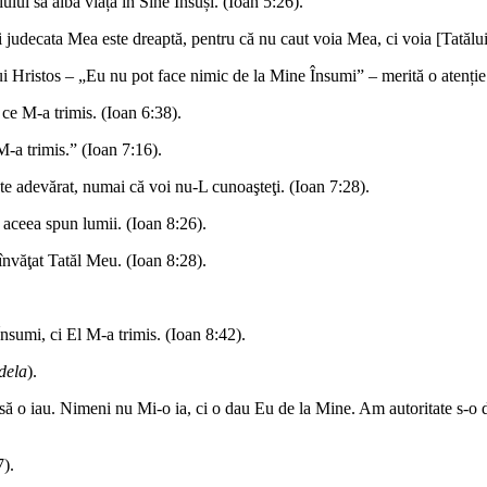
iului să aibă viața în Sine Însuși. (Ioan 5:26).
judecata Mea este dreaptă, pentru că nu caut voia Mea, ci voia [Tatălui]
lui Hristos – „Eu nu pot face nimic de la Mine Însumi” – merită o atenție
ce M-a trimis. (Ioan 6:38).
M-a trimis.” (Ioan 7:16).
e adevărat, numai că voi nu-L cunoaşteţi. (Ioan 7:28).
 aceea spun lumii. (Ioan 8:26).
nvăţat Tatăl Meu. (Ioan 8:28).
sumi, ci El M-a trimis. (Ioan 8:42).
dela
).
să o iau. Nimeni nu Mi-o ia, ci o dau Eu de la Mine. Am autoritate s-o d
7).