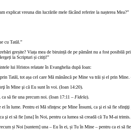
 am explicat vreuna din lucrările mele făcând referire la nașterea Mea?”
ue cu Tatăl.”
ntrebări greșite? Viața mea de biruință de pe pământ nu a fost posibilă pri
rgeți la Scripturi și citiți!”
intele lui Hristos relatate în Evanghelia după Ioan:
prin Tatăl, tot așa cel care Mă mănâncă pe Mine va trăi și el prin Mine. 
eţi în Mine şi că Eu sunt în voi. (Ioan 14:20).
t, ca să fie una precum noi. (Ioan 17:11 –
Fidela
).
i în lume. Pentru ei Mă sfinţesc pe Mine Însumi, ca şi ei să fie sfinţiţi
 ca şi ei să fie [una] în Noi, pentru ca lumea să creadă că Tu M-ai trimis.
precum și Noi [suntem] una – Eu în ei, și Tu în Mine – pentru ca ei să f