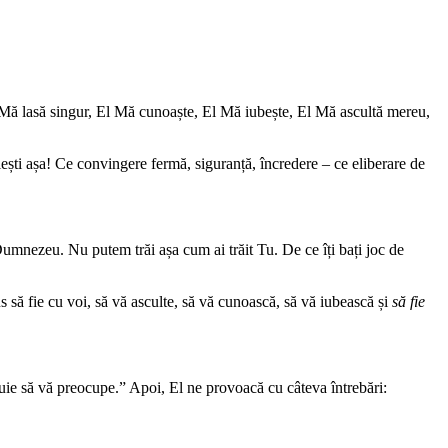
u Mă lasă singur, El Mă cunoaște, El Mă iubește, El Mă ascultă mereu,
iești așa! Ce convingere fermă, siguranță, încredere – ce eliberare de
umnezeu. Nu putem trăi așa cum ai trăit Tu. De ce îți bați joc de
s să fie cu voi, să vă asculte, să vă cunoască, să vă iubească și
să fie
buie să vă preocupe.” Apoi, El ne provoacă cu câteva întrebări: