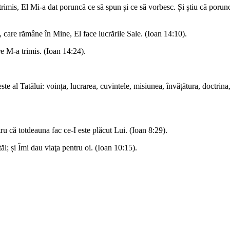
rimis, El Mi-a dat poruncă ce să spun și ce să vorbesc. Și știu că porunc
, care rămâne în Mine, El face lucrările Sale. (Ioan 14:10).
re M-a trimis. (Ioan 14:24).
te al Tatălui: voința, lucrarea, cuvintele, misiunea, învățătura, doctrina, 
ru că totdeauna fac ce-I este plăcut Lui. (Ioan 8:29).
; și Îmi dau viaţa pentru oi. (Ioan 10:15).