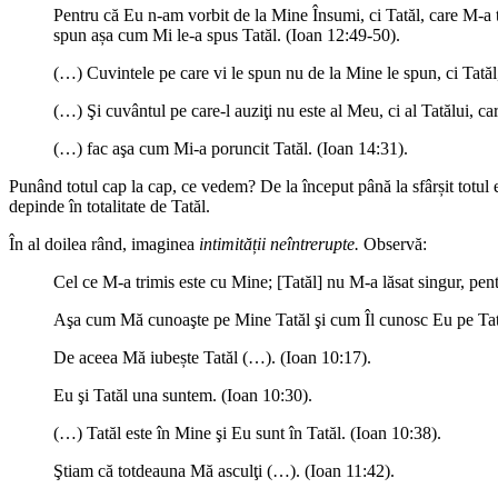
Pentru că Eu n-am vorbit de la Mine Însumi, ci Tatăl, care M-a t
spun așa cum Mi le-a spus Tatăl. (Ioan 12:49-50).
(…) Cuvintele pe care vi le spun nu de la Mine le spun, ci Tatăl
(…) Şi cuvântul pe care-l auziţi nu este al Meu, ci al Tatălui, ca
(…) fac aşa cum Mi-a poruncit Tatăl. (Ioan 14:31).
Punând totul cap la cap, ce vedem? De la început până la sfârșit totul es
depinde în totalitate de Tatăl.
În al doilea rând, imaginea
intimității neîntrerupte.
Observă:
Cel ce M-a trimis este cu Mine; [Tatăl] nu M-a lăsat singur, pent
Aşa cum Mă cunoaşte pe Mine Tatăl şi cum Îl cunosc Eu pe Tatăl
De aceea Mă iubește Tatăl (…). (Ioan 10:17).
Eu şi Tatăl una suntem. (Ioan 10:30).
(…) Tatăl este în Mine şi Eu sunt în Tatăl. (Ioan 10:38).
Ştiam că totdeauna Mă asculţi (…). (Ioan 11:42).