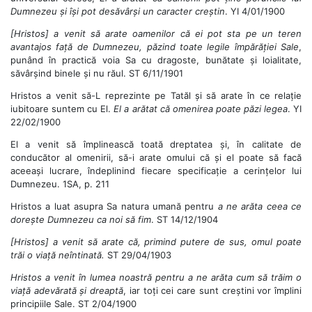
Dumnezeu și își pot desăvârși un caracter creștin
. YI 4/01/1900
[Hristos] a venit să arate oamenilor că ei pot sta pe un teren
avantajos față de Dumnezeu, păzind toate legile împărăției Sale
,
punând în practică voia Sa cu dragoste, bunătate și loialitate,
săvârșind binele și nu răul. ST 6/11/1901
Hristos a venit să-L reprezinte pe Tatăl și să arate în ce relație
iubitoare suntem cu El.
El a arătat că omenirea poate păzi legea
. YI
22/02/1900
El a venit să împlinească toată dreptatea și, în calitate de
conducător al omenirii, să-i arate omului că și el poate să facă
aceeași lucrare, îndeplinind fiecare specificație a cerințelor lui
Dumnezeu. 1SA, p. 211
Hristos a luat asupra Sa natura umană pentru
a ne arăta ceea ce
dorește Dumnezeu ca noi să fim
. ST 14/12/1904
[Hristos] a venit să arate că, primind putere de sus, omul poate
trăi o viață neîntinată.
ST 29/04/1903
Hristos a venit în lumea noastră pentru a ne arăta cum să trăim o
viață adevărată și dreaptă
, iar toți cei care sunt creștini vor împlini
principiile Sale. ST 2/04/1900