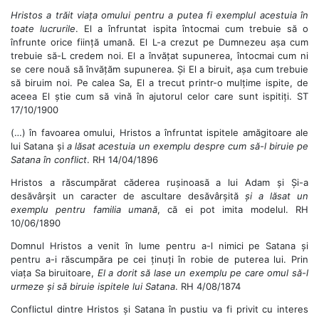
Hristos a trăit viața omului pentru a putea fi exemplul acestuia în
toate lucrurile
. El a înfruntat ispita întocmai cum trebuie să o
înfrunte orice ființă umană. El L-a crezut pe Dumnezeu așa cum
trebuie să-L credem noi. El a învățat supunerea, întocmai cum ni
se cere nouă să învățăm supunerea. Și El a biruit, așa cum trebuie
să biruim noi. Pe calea Sa, El a trecut printr-o mulțime ispite, de
aceea El știe cum să vină în ajutorul celor care sunt ispitiți. ST
17/10/1900
(…) în favoarea omului, Hristos a înfruntat ispitele amăgitoare ale
lui Satana și
a lăsat acestuia un exemplu despre cum să-l biruie
pe
Satana în conflict
. RH 14/04/1896
Hristos a răscumpărat căderea rușinoasă a lui Adam și Și-a
desăvârșit un caracter de ascultare desăvârșită
și a lăsat un
exemplu pentru familia umană
, că ei pot imita modelul. RH
10/06/1890
Domnul Hristos a venit în lume pentru a-l nimici pe Satana și
pentru a-i răscumpăra pe cei ținuți în robie de puterea lui. Prin
viața Sa biruitoare,
El a dorit să lase un exemplu
pe care omul să-l
urmeze și să biruie ispitele lui Satana
. RH 4/08/1874
Conflictul dintre Hristos și Satana în pustiu va fi privit cu interes