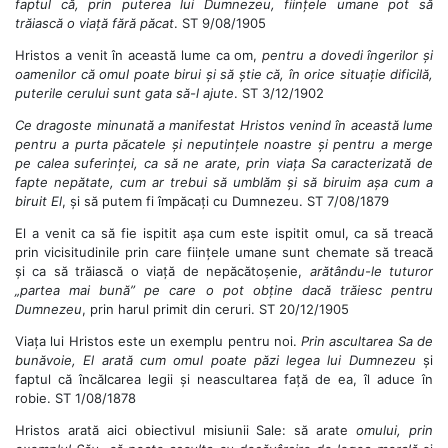
faptul că, prin puterea lui Dumnezeu, ființele umane pot să
trăiască o viață fără păcat
. ST 9/08/1905
Hristos a venit în această lume ca om,
pentru a dovedi îngerilor și
oamenilor că omul poate birui și să știe că, în orice situație dificilă,
puterile cerului sunt gata să-l ajute
. ST 3/12/1902
Ce dragoste minunată a manifestat Hristos venind în această lume
pentru a purta păcatele și neputințele noastre și pentru a merge
pe calea suferinței,
ca să ne arate, prin viața Sa caracterizată de
fapte nepătate, cum ar trebui să umblăm și să biruim așa cum a
biruit El
, și să putem fi împăcați cu Dumnezeu. ST 7/08/1879
El a venit ca să fie ispitit așa cum este ispitit omul, ca să treacă
prin vicisitudinile prin care ființele umane sunt chemate să treacă
și ca să trăiască o viață de nepăcătoșenie,
arătându-le tuturor
„partea mai bună” pe care o pot obține dacă trăiesc pentru
Dumnezeu
, prin harul primit din ceruri. ST 20/12/1905
Viața lui Hristos este un exemplu pentru noi.
Prin ascultarea Sa de
bunăvoie, El arată cum omul poate păzi legea lui Dumnezeu
și
faptul că încălcarea legii și neascultarea față de ea, îl aduce în
robie. ST 1/08/1878
Hristos arată aici obiectivul misiunii Sale: să arate
omului, prin