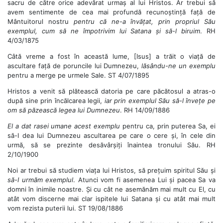
sacru de către orice adevărat urmaș al lui Hristos. Ar trebui să
avem sentimente de cea mai profundă recunoștință față de
Mântuitorul nostru
pentru că ne-a învățat, prin propriul Său
exemplul, cum să ne împotrivim lui Satana și să-l biruim
. RH
4/03/1875
Câtă vreme a fost în această lume, [Isus] a trăit o viață de
ascultare față de poruncile lui Dumnezeu,
lăsându-ne un exemplu
pentru a merge pe urmele Sale. ST 4/07/1895
Hristos a venit să plătească datoria pe care păcătosul a atras-o
după sine prin încălcarea legii,
iar prin exemplul Său să-l învețe pe
om să păzească legea lui Dumnezeu
. RH 14/09/1886
El a dat rasei umane acest exemplu
pentru ca, prin puterea Sa, ei
să-I dea lui Dumnezeu ascultarea pe care o cere și, în cele din
urmă, să se prezinte desăvârșiți înaintea tronului Său. RH
2/10/1900
Noi ar trebui să studiem viața lui Hristos, să prețuim spiritul Său și
să-I urmăm exemplul
. Atunci vom fi asemenea Lui și pacea Sa va
domni în inimile noastre. Și cu cât ne asemănăm mai mult cu El, cu
atât vom discerne mai clar ispitele lui Satana și cu atât mai mult
vom rezista puterii lui. ST 19/08/1886