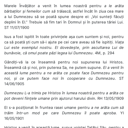
Marele Învățător a venit în lumea noastră pentru
a le arăta
bărbaților și femeilor cum să trăiască
, astfel încât în ziua cea mare
a lui Dumnezeu să se poată spune despre ei: „Voi sunteți făcuți
deplini în El.” Trebuie să fim tari în Domnul și în puterea tăriei Lui.
ST 11/07/1900
Isus a fost ispitit în toate privințele așa cum suntem și noi, pentru
ca să poată ști cum să-i ajute pe cei care aveau să fie ispitiți.
Viața
Lui este exemplul nostru. El dovedește, prin ascultarea Lui de
bunăvoie, că omul poate păzi legea lui Dumnezeu
. 4M, p. 294
Gândiți-vă la ce înseamnă pentru noi supunerea lui Hristos.
Înseamnă că și noi, prin puterea Sa, ne putem supune.
El a venit în
această lume pentru a ne arăta ce poate face Dumnezeu pentru
noi, și ce putem face noi în cooperare cu Dumnezeu
. ST
14/06/1905
Dumnezeu L-a trimis pe Hristos în lumea noastră pentru a arăta ce
pot deveni ființele umane
prin ajutorul harului divin. RH 13/05/1909
El s-a poziționat în fruntea rasei umane pentru
a ne arăta cum să
trăim într-un mod pe care Dumnezeu îl poate aproba
. YI
16/05/1901
Hristos a venit în această lume, supus voinței Tatălui Său,
pentru a