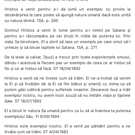
Hristos a venit
pentru a-i da lumii un exemplu
cu privire la
desăvârșirea la care poate să ajungă natura umană dacă este unită
cu natura divină. 1SA, p. 260
Domnul Hristos a venit în lume pentru a-l nimici pe Satana și
pentru a-i răscumpăra pe cei ținuți în robie de puterea lui. Prin
viața Sa biruitoare,
El a dorit să lase un exemplu
pe care omul să-l
urmeze și să biruie ispitele lui Satana. 1SA, p. 271
De la iesle la calvar, [Isus] a trecut prin toate experiențele omului,
dându-i acestuia la fiecare pas un exemplu de ceea ce ar trebui să
fie și ce ar trebui să facă. ST 18/04/1892
Hristos a venit să ne învețe cum să trăim. El ne-a invitat să venim
la El și să învățăm de la El să fim blânzi și smeriți cu inima ca să
putem găsi odihnă pentru sufletele noastre.
Deoarece Isus a trăit
exemplul nostru, nu avem nicio scuză să nu imităm viața și faptele
Sale.
ST 18/07/1892
El a biruit în natura Sa umană pentru ca tu să ai înaintea ta puterea
exemplului Său. YI 6/09/1894
Hristos este exemplul nostru.
El a venit pe pământ pentru a ne
învăța cum să trăim
. ST 4/04/1882