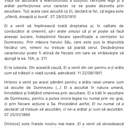
Viața de ascultare a Mântuitorului a susținut cerințele legii și
a
arătat
perfecțiunea unui caracter ce se poate dezvolta prin
ascultare. Toți aceia care ascultă ca El, declară la fel, că legea este
„sfântă, dreaptă și bună”. ST 29/03/1910
El a venit să împlinească toată dreptatea și, în calitate de
conducător al omenirii,
să-i arate omului că și el poate să facă
aceeași lucrare
, îndeplinind fiecare specificație a cerințelor lui
Dumnezeu. Prin măsura harului Său, care este pus la dispoziția
fiecărui om, nimeni nu trebuie să piardă cerul. Desăvârșirea
caracterului poate fi atinsă de fiecare om care se străduiește să
ajungă la ea. 1SA, p. 211
El te iubește. Din această cauză, El a venit din cer
pentru a-ți arăta
cum să trăiești o viață curată, adevărată
. YI 22/08/1901
Hristos a venit pe acest pământ pentru a arăta rasei umane cum
să asculte de Dumnezeu (…) El a ascultat în natura umană,
înnobilând și înălțând omenirea prin ascultare. El a trăit în ascultare
de Dumnezeu, pentru a putea onora legea nu numai prin viu grai,
ci prin fiecare acțiune a Sa.
Procedând astfel, El nu numai că a
declarat că trebuie să ascultăm, ci ne-a arătat și cum să ascultăm
.
ST 25/01/1899
[Hristos] este fratele nostru mai mare.
El a venit să dovedească