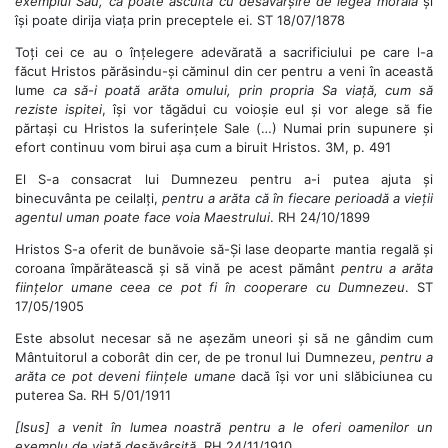
exemplul Său, că poate asculta cu desăvârșire de legea morală
și
își poate dirija viața prin preceptele ei. ST 18/07/1878
Toți cei ce au o înțelegere adevărată a sacrificiului pe care l-a
făcut Hristos părăsindu-și căminul din cer pentru a veni în această
lume
ca să-i poată arăta omului, prin propria Sa viață, cum să
reziste ispitei
, își vor tăgădui cu voioșie eul și vor alege să fie
părtași cu Hristos la suferințele Sale (…) Numai prin supunere și
efort continuu vom birui așa cum a biruit Hristos. 3M, p. 491
El S-a consacrat lui Dumnezeu pentru a-i putea ajuta și
binecuvânta pe ceilalți,
pentru a arăta că în fiecare perioadă a vieții
agentul uman poate face voia Maestrului
. RH 24/10/1899
Hristos S-a oferit de bunăvoie să-Și lase deoparte mantia regală și
coroana împărătească și să vină pe acest pământ
pentru a arăta
ființelor umane ceea ce pot fi în cooperare cu Dumnezeu
. ST
17/05/1905
Este absolut necesar să ne așezăm uneori și să ne gândim cum
Mântuitorul a coborât din cer, de pe tronul lui Dumnezeu,
pentru a
arăta ce pot deveni ființele umane
dacă își vor uni slăbiciunea cu
puterea Sa. RH 5/01/1911
[Isus] a venit în lumea noastră pentru a le oferi oamenilor un
exemplu de viață desăvârșită
. RH 24/11/1910