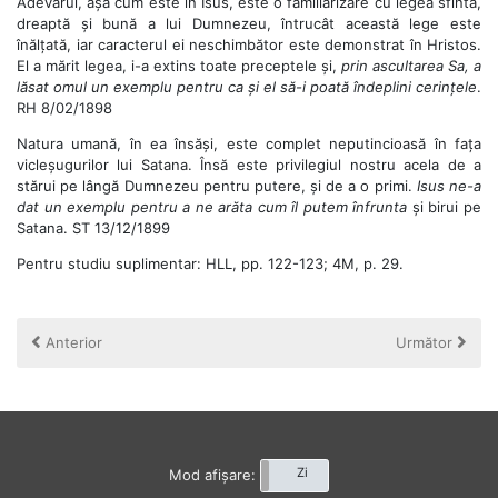
Adevărul, așa cum este în Isus, este o familiarizare cu legea sfintă,
dreaptă și bună a lui Dumnezeu, întrucât această lege este
înălțată, iar caracterul ei neschimbător este demonstrat în Hristos.
El a mărit legea, i-a extins toate preceptele și,
prin ascultarea Sa, a
lăsat omul un exemplu pentru ca și el să-i poată îndeplini cerințele
.
RH 8/02/1898
Natura umană, în ea însăși, este complet neputincioasă în fața
vicleșugurilor lui Satana. Însă este privilegiul nostru acela de a
stărui pe lângă Dumnezeu pentru putere, și de a o primi.
Isus ne-a
dat un exemplu pentru a ne arăta cum îl putem înfrunta
și birui pe
Satana. ST 13/12/1899
Pentru studiu suplimentar: HLL, pp. 122-123; 4M, p. 29.
Anterior
Următor
Noapte
Zi
Mod afișare: