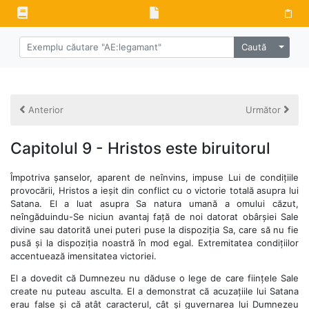
Alege 
Caută
Anterior
Următor
Capitolul 9 - Hristos este biruitorul
Împotriva șanselor, aparent de neînvins, impuse Lui de condițiile
provocării, Hristos a ieșit din conflict cu o victorie totală asupra lui
Satana. El a luat asupra Sa natura umană a omului căzut,
neîngăduindu-Se niciun avantaj față de noi datorat obârșiei Sale
divine sau datorită unei puteri puse la dispoziția Sa, care să nu fie
pusă și la dispoziția noastră în mod egal. Extremitatea condițiilor
accentuează imensitatea victoriei.
El a dovedit că Dumnezeu nu dăduse o lege de care ființele Sale
create nu puteau asculta. El a demonstrat că acuzațiile lui Satana
erau false și că atât caracterul, cât și guvernarea lui Dumnezeu