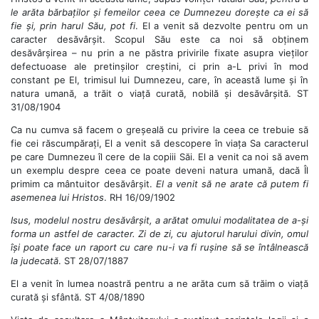
le arăta bărbaților și femeilor ceea ce Dumnezeu dorește ca ei să
fie și, prin harul Său, pot fi
. El a venit să dezvolte pentru om un
caracter desăvârșit. Scopul Său este ca noi să obținem
desăvârșirea – nu prin a ne păstra privirile fixate asupra vieților
defectuoase ale pretinșilor creștini, ci prin a-L privi în mod
constant pe El, trimisul lui Dumnezeu, care, în această lume și în
natura umană, a trăit o viață curată, nobilă și desăvârșită. ST
31/08/1904
Ca nu cumva să facem o greșeală cu privire la ceea ce trebuie să
fie cei răscumpărați, El a venit să descopere în viața Sa caracterul
pe care Dumnezeu îl cere de la copiii Săi. El a venit ca noi să avem
un exemplu despre ceea ce poate deveni natura umană, dacă Îl
primim ca mântuitor desăvârșit.
El a venit să ne arate că putem fi
asemenea lui Hristos
. RH 16/09/1902
Isus, modelul nostru desăvârșit, a arătat omului modalitatea de a-și
forma un astfel de caracter. Zi de zi, cu ajutorul harului divin, omul
își poate face un raport cu care nu-i va fi rușine să se întâlnească
la judecată
. ST 28/07/1887
El a venit în lumea noastră pentru a ne arăta cum să trăim o viață
curată și sfântă. ST 4/08/1890