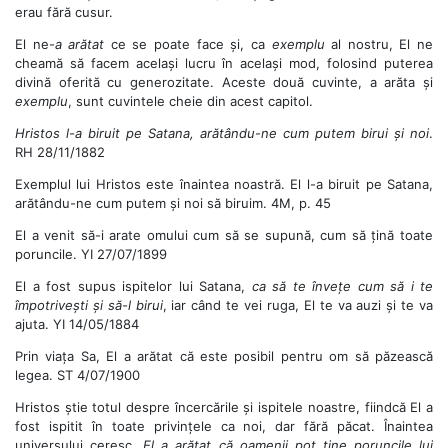
erau fără cusur.
El ne-
a arătat
ce se poate face și, ca
exemplu
al nostru, El ne
cheamă să facem același lucru în același mod, folosind puterea
divină oferită cu generozitate. Aceste două cuvinte, a arăta
și
exemplu
, sunt cuvintele cheie din acest capitol.
Hristos l-a biruit pe Satana, arătându-ne cum putem birui și noi
.
RH 28/11/1882
Exemplul lui Hristos este înaintea noastră. El l-a biruit pe Satana,
arătându-ne cum putem și noi să biruim. 4M, p. 45
El a venit să-i arate omului cum să se supună, cum să țină toate
poruncile. YI 27/07/1899
El a fost supus ispitelor lui Satana,
ca să te învețe cum să i te
împotrivești și să-l birui
, iar când te vei ruga, El te va auzi și te va
ajuta. YI 14/05/1884
Prin viața Sa, El a arătat că este posibil pentru om să păzească
legea. ST 4/07/1900
Hristos știe totul despre încercările și ispitele noastre, fiindcă El a
fost ispitit în toate privințele ca noi, dar fără păcat. Înaintea
universului ceresc,
El a arătat că oamenii pot ține poruncile lui