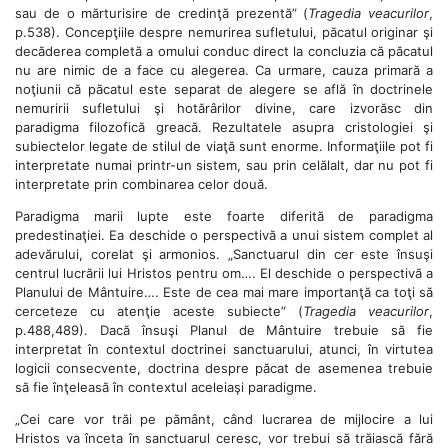
sau de o mărturisire de credinţă prezentă” (
Tragedia veacurilor
,
p.538). Concepţiile despre nemurirea sufletului, păcatul originar şi
decăderea completă a omului conduc direct la concluzia că păcatul
nu are nimic de a face cu alegerea. Ca urmare, cauza primară a
noţiunii că păcatul este separat de alegere se află în doctrinele
nemuririi sufletului şi hotărârilor divine, care izvorăsc din
paradigma filozofică greacă. Rezultatele asupra cristologiei şi
subiectelor legate de stilul de viaţă sunt enorme. Informaţiile pot fi
interpretate numai printr-un sistem, sau prin celălalt, dar nu pot fi
interpretate prin combinarea celor două.
Paradigma marii lupte este foarte diferită de paradigma
predestinaţiei. Ea deschide o perspectivă a unui sistem complet al
adevărului, corelat şi armonios. „Sanctuarul din cer este însuşi
centrul lucrării lui Hristos pentru om…. El deschide o perspectivă a
Planului de Mântuire…. Este de cea mai mare importanţă ca toţi să
cerceteze cu atenţie aceste subiecte” (
Tragedia veacurilor
,
p.488,489). Dacă însuşi Planul de Mântuire trebuie să fie
interpretat în contextul doctrinei sanctuarului, atunci, în virtutea
logicii consecvente, doctrina despre păcat de asemenea trebuie
să fie înţeleasă în contextul aceleiaşi paradigme.
„Cei care vor trăi pe pământ, când lucrarea de mijlocire a lui
Hristos va înceta în sanctuarul ceresc, vor trebui să trăiască fără