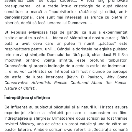
asemenea celei de după cădere…. A fost larg promovată
presupunerea… că a crede într-o cristologie de după cădere
constituie o marcă a împotrivitorilor răutăcioşi şi critici, anti-
denominaţionali, care sunt mai interesaţi să arunce cu pietre în
biserică, decât să facă lucrarea lui Dumnezeu….
3) Repulsia evlavioasă faţă de gândul că Isus a experimentat
ispitele unui trup căzut…. Ideea că Mântuitorul nostru curat şi fără
pată a avut ceva care ar putea fi numit „păcătos” este
respingătoare pentru unii…. Gândul la dorinţele nelegiuite pulsând
prin nervii şi simţurile Domnului lor fără pată, chiar dacă El li S-a
împotrivit printr-o voinţă sfinţită, este profund tulburător.
Cunoscându-şi propria înclinaţie de a ceda la astfel de îndemnuri,
… ei nu vor ca Hristos cel întrupat să fi fost niciunde pe aproape
de astfel de lupte interioare (Kevin D. Paulson,
Why Some
Conservative Adventists Remain Confused About the Human
Nature of Christ
).
Îndreptăţirea şi sfinţirea
Ce influenţă au subiectul păcatului şi al naturii lui Hristos asupra
experienţei zilnice a mântuirii pe care o cunoaştem ca fiind
îndreptăţirea şi sfinţirea? Următoarele două scrisori au fost trimise
revistei
Ministry
, una de către un preot catolic şi una de către un
pastor luteran. Ambele scrisori s-au referit la „Declaraţia comună