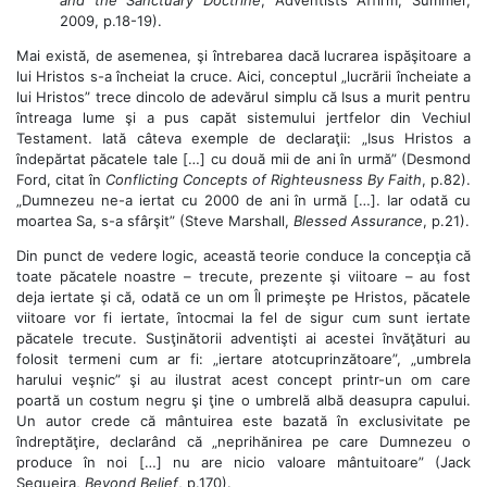
2009, p.18-19).
Mai există, de asemenea, şi întrebarea dacă lucrarea ispăşitoare a
lui Hristos s-a încheiat la cruce. Aici, conceptul „lucrării încheiate a
lui Hristos” trece dincolo de adevărul simplu că Isus a murit pentru
întreaga lume şi a pus capăt sistemului jertfelor din Vechiul
Testament. Iată câteva exemple de declaraţii: „Isus Hristos a
îndepărtat păcatele tale […] cu două mii de ani în urmă” (Desmond
Ford, citat în
Conflicting Concepts of Righteusness By Faith
, p.82).
„Dumnezeu ne-a iertat cu 2000 de ani în urmă […]. Iar odată cu
moartea Sa, s-a sfârşit” (Steve Marshall,
Blessed Assurance
, p.21).
Din punct de vedere logic, această teorie conduce la concepţia că
toate păcatele noastre – trecute, prezente şi viitoare – au fost
deja iertate şi că, odată ce un om Îl primeşte pe Hristos, păcatele
viitoare vor fi iertate, întocmai la fel de sigur cum sunt iertate
păcatele trecute. Susţinătorii adventişti ai acestei învăţături au
folosit termeni cum ar fi: „iertare atotcuprinzătoare”, „umbrela
harului veşnic” şi au ilustrat acest concept printr-un om care
poartă un costum negru şi ţine o umbrelă albă deasupra capului.
Un autor crede că mântuirea este bazată în exclusivitate pe
îndreptăţire, declarând că „neprihănirea pe care Dumnezeu o
produce în noi […] nu are nicio valoare mântuitoare” (Jack
Sequeira,
Beyond Belief
, p.170).