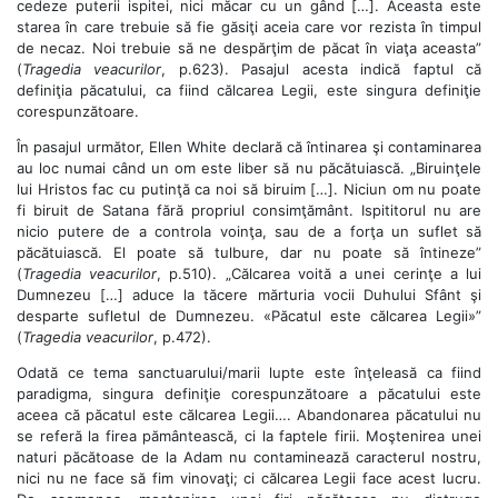
cedeze puterii ispitei, nici măcar cu un gând […]. Aceasta este
starea în care trebuie să fie găsiţi aceia care vor rezista în timpul
de necaz. Noi trebuie să ne despărţim de păcat în viaţa aceasta”
(
Tragedia veacurilor
, p.623). Pasajul acesta indică faptul că
definiţia păcatului, ca fiind călcarea Legii, este singura definiţie
corespunzătoare.
În pasajul următor, Ellen White declară că întinarea şi contaminarea
au loc numai când un om este liber să nu păcătuiască. „Biruinţele
lui Hristos fac cu putinţă ca noi să biruim […]. Niciun om nu poate
fi biruit de Satana fără propriul consimţământ. Ispititorul nu are
nicio putere de a controla voinţa, sau de a forţa un suflet să
păcătuiască. El poate să tulbure, dar nu poate să întineze”
(
Tragedia veacurilor
, p.510). „Călcarea voită a unei cerinţe a lui
Dumnezeu […] aduce la tăcere mărturia vocii Duhului Sfânt şi
desparte sufletul de Dumnezeu. «Păcatul este călcarea Legii»”
(
Tragedia veacurilor
, p.472).
Odată ce tema sanctuarului/marii lupte este înţeleasă ca fiind
paradigma, singura definiţie corespunzătoare a păcatului este
aceea că păcatul este călcarea Legii…. Abandonarea păcatului nu
se referă la firea pământească, ci la faptele firii. Moştenirea unei
naturi păcătoase de la Adam nu contaminează caracterul nostru,
nici nu ne face să fim vinovaţi; ci călcarea Legii face acest lucru.