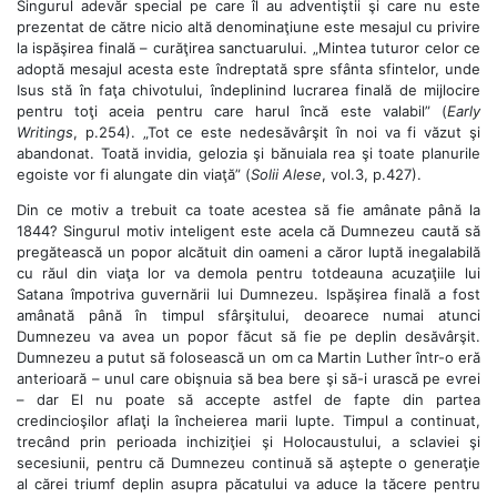
Singurul adevăr special pe care îl au adventiştii şi care nu este
prezentat de către nicio altă denominaţiune este mesajul cu privire
la ispăşirea finală – curăţirea sanctuarului. „Mintea tuturor celor ce
adoptă mesajul acesta este îndreptată spre sfânta sfintelor, unde
Isus stă în faţa chivotului, îndeplinind lucrarea finală de mijlocire
pentru toţi aceia pentru care harul încă este valabil” (
Early
Writings
, p.254). „Tot ce este nedesăvârşit în noi va fi văzut şi
abandonat. Toată invidia, gelozia şi bănuiala rea şi toate planurile
egoiste vor fi alungate din viaţă” (
Solii Alese
, vol.3, p.427).
Din ce motiv a trebuit ca toate acestea să fie amânate până la
1844? Singurul motiv inteligent este acela că Dumnezeu caută să
pregătească un popor alcătuit din oameni a căror luptă inegalabilă
cu răul din viaţa lor va demola pentru totdeauna acuzaţiile lui
Satana împotriva guvernării lui Dumnezeu. Ispăşirea finală a fost
amânată până în timpul sfârşitului, deoarece numai atunci
Dumnezeu va avea un popor făcut să fie pe deplin desăvârşit.
Dumnezeu a putut să folosească un om ca Martin Luther într-o eră
anterioară – unul care obişnuia să bea bere şi să-i urască pe evrei
– dar El nu poate să accepte astfel de fapte din partea
credincioşilor aflaţi la încheierea marii lupte. Timpul a continuat,
trecând prin perioada inchiziţiei şi Holocaustului, a sclaviei şi
secesiunii, pentru că Dumnezeu continuă să aştepte o generaţie
al cărei triumf deplin asupra păcatului va aduce la tăcere pentru