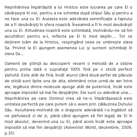
Neprihănirea împărtăşită a lui Hristos este lucrarea pe care El o
săvârşeşte în noi, pentru a ne schimba după chipul Său şi pentru a
ne face una cu El. Aceasta este adevărata semnificaţie a faptului
de a fi desăvârşiţi în sfera noastră. Înseamnă a fi în mod desăvârşit
una cu El. Atitudinea noastră este schimbată, motivându-ne să fim
ascultători pentru a-L reflecta pe El în mod deplin…. Tot ce
deţinem luăm de la Hristos, respingând ceea ce umbreşte slava
Sa. Privind la El ajungem asemenea Lui şi suntem schimbaţi în
slava Sa….
Oamenii de ştiinţă au descoperit recent o metodă de a obţine
pentru prima dată o suprafaţă 100% fină pe o sticlă perfect
şlefuită. Este atât de fină, încât atunci când două astfel de plăcuţe
de sticlă sunt lipite una de alta, eliminând orice urmă de aer între
ele, legătura dintre molecule ajunge atât de puternică, încât este
aproape imposibil să mai fie despărţite. Ele sunt cu adevărat una….
Neprihănirea pe care Domnul vrea să ne-o împărtăşească este
unitatea perfectă pe care putem să o avem prin călăuzirea Duhului
Său. Ascultarea motivată de o dragoste adevărată I-a îngăduit să
ne şlefuiască zi de zi, până când ajungem să fim legaţi de El în
mod absolut, devenind una cu El, până acolo încât este aproape
imposibil să mai fim despărţiţi (
Adventist World
, decembrie, 2009,
p.31).