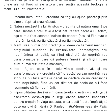
cheie ale lui Ford şi ale altora care susţin această teologie a
mântuirii sunt următoarele:
Păcatul involuntar – credinţa că toţi au ajuns păcătoşi prin
simplul fapt că s-au născut.
Natura necăzută a lui Hristos – credinţa că natura umană pe
care Hristos a preluat-o a fost natura fără păcat a lui Adam,
aşa cum a fost aceasta înainte de cădere [sau că El a avut o
natură hibridă, parţial căzută şi parţial necăzută].
Mântuirea numai prin credinţă – ideea că temeiul mântuirii
creştinului cuprinde în exclusivitate îndreptăţirea sau
neprihănirea atribuită, ca fiind distinctă de neprihănirea
transformatoare, care dă puterea înnoirii şi sfinţirii [care
sunt numai rezultatele mântuirii].
Îndreptăţirea este în exclusivitate declarativă, şi nu
transformatoare – credinţa că îndreptăţirea sau neprihănirea
atribuită nu face altceva decât să declare că un credincios
este neprihănit, fiind un act distinct de acela de a-l face
realmente să fie neprihănit.
Imposibilitatea desăvârşirii caracterului creştin – credinţa că
ascultarea desăvârşită a legii divine rămâne imposibilă
pentru creştin în viaţa aceasta, chiar dacă îi este împărtăşită
puterea divină (Kevin D. Paulson,
Righteousness By Faith
and the Sanctuary Doctrine
, Adventists Affirm, Summer,