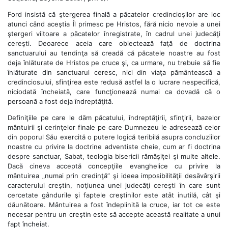
Ford insistă că ştergerea finală a păcatelor credincioşilor are loc
atunci când aceştia Îl primesc pe Hristos, fără nicio nevoie a unei
ştergeri viitoare a păcatelor înregistrate, în cadrul unei judecăţi
cereşti. Deoarece aceia care obiectează faţă de doctrina
sanctuarului au tendinţa să creadă că păcatele noastre au fost
deja înlăturate de Hristos pe cruce şi, ca urmare, nu trebuie să fie
înlăturate din sanctuarul ceresc, nici din viaţa pământească a
credinciosului, sfinţirea este redusă astfel la o lucrare nespecifică,
niciodată încheiată, care funcţionează numai ca dovadă că o
persoană a fost deja îndreptăţită.
Definiţiile pe care le dăm păcatului, îndreptăţirii, sfinţirii, bazelor
mântuirii şi cerinţelor finale pe care Dumnezeu le adresează celor
din poporul Său exercită o putere logică teribilă asupra concluziilor
noastre cu privire la doctrine adventiste cheie, cum ar fi doctrina
despre sanctuar, Sabat, teologia bisericii rămăşiţei şi multe altele.
Dacă cineva acceptă concepţiile evanghelice cu privire la
mântuirea „numai prin credinţă” şi ideea imposibilităţii desăvârşirii
caracterului creştin, noţiunea unei judecăţi cereşti în care sunt
cercetate gândurile şi faptele creştinilor este atât inutilă, cât şi
dăunătoare. Mântuirea a fost îndeplinită la cruce, iar tot ce este
necesar pentru un creştin este să accepte această realitate a unui
fapt încheiat.