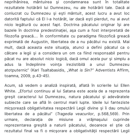
neprihănirea, mântuirea şi condamnarea sunt în totalitate
rezultatele hotărârii lui Dumnezeu, nu ale hotărârii tale. Dacă ai
conlucrat cu Dumnezeu şi eşti mântuit, acest lucru a avut loc
datorită faptului că El l-a hotărât, iar dacă eşti pierdut, nu ai avut
nicio legătură cu acest fapt. Doctrina păcatului originar îşi are
bazele în doctrina predestinaţiei, aşa cum a fost interpretată de
filozofia greacă…. În conformitate cu paradigma filozofică greacă
exprimată de Augustin, libertatea de a nu păcătui nu există. Mai
mult, dacă aceasta este situaţia, atunci a defini păcatul ca o
călcare a legii şi a considera un om ca fiind responsabil pentru
păcat nu are absolut nicio logică, dacă omul acela pur şi simplu a
adus la îndeplinire voinţa irezistibilă a unui Dumnezeu
atotputernic” (Karl Tsaltabasidis, „
What is Sin?”
Adventists Affirm,
toamna, 2009, p.43-45).
Acum, să vedem o analiză inspirată, aflată în scrierile lui Ellen
White. „Efortul continuu al lui Satana este acela de a reprezenta
greşit caracterul lui Dumnezeu, natura păcatului şi adevăratele
subiecte care se află în centrul marii lupte. Ideile lui fanteziste
micşorează obligativitatea respectării Legii divine şi îi dau omului
libertatea de a păcătui” (
Tragedia veacurilor
, p.568,569). Prin
urmare, declaraţia de misiune a vrăjmaşului cuprinde
reprezentarea greşită a naturii păcatului, deoarece el ştie că
rezultatul final va fi o micşorare a obligativităţii respectării Legii