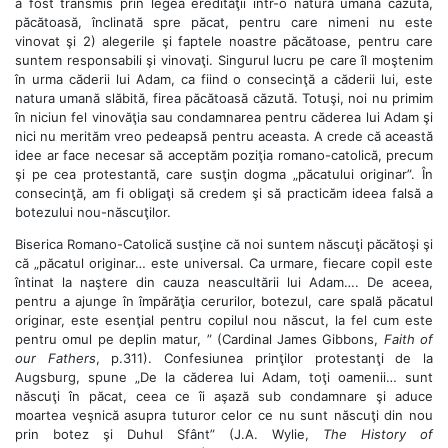
a fost transmis prin legea eredităţii într-o natură umană căzută,
păcătoasă, înclinată spre păcat, pentru care nimeni nu este
vinovat şi 2) alegerile şi faptele noastre păcătoase, pentru care
suntem responsabili şi vinovaţi. Singurul lucru pe care îl moştenim
în urma căderii lui Adam, ca fiind o consecinţă a căderii lui, este
natura umană slăbită, firea păcătoasă căzută. Totuşi, noi nu primim
în niciun fel vinovăţia sau condamnarea pentru căderea lui Adam şi
nici nu merităm vreo pedeapsă pentru aceasta. A crede că această
idee ar face necesar să acceptăm poziţia romano-catolică, precum
şi pe cea protestantă, care susţin dogma „păcatului originar”. În
consecinţă, am fi obligaţi să credem şi să practicăm ideea falsă a
botezului nou-născuţilor.
Biserica Romano-Catolică susţine că noi suntem născuţi păcătoşi şi
că „păcatul originar… este universal. Ca urmare, fiecare copil este
întinat la naştere din cauza neascultării lui Adam…. De aceea,
pentru a ajunge în împărăţia cerurilor, botezul, care spală păcatul
originar, este esenţial pentru copilul nou născut, la fel cum este
pentru omul pe deplin matur, ” (Cardinal James Gibbons,
Faith of
our Fathers
, p.311). Confesiunea prinţilor protestanţi de la
Augsburg, spune „De la căderea lui Adam, toţi oamenii… sunt
născuţi în păcat, ceea ce îi aşază sub condamnare şi aduce
moartea veşnică asupra tuturor celor ce nu sunt născuţi din nou
prin botez şi Duhul Sfânt” (J.A. Wylie,
The History of