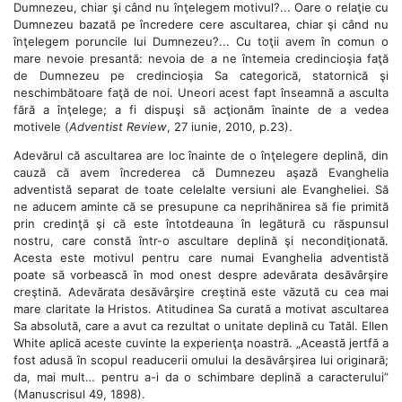
Dumnezeu, chiar şi când nu înţelegem motivul?... Oare o relaţie cu
Dumnezeu bazată pe încredere cere ascultarea, chiar şi când nu
înţelegem poruncile lui Dumnezeu?... Cu toţii avem în comun o
mare nevoie presantă: nevoia de a ne întemeia credincioşia faţă
de Dumnezeu pe credincioşia Sa categorică, statornică şi
neschimbătoare faţă de noi. Uneori acest fapt înseamnă a asculta
fără a înţelege; a fi dispuşi să acţionăm înainte de a vedea
motivele (
Adventist Review
, 27 iunie, 2010, p.23).
Adevărul că ascultarea are loc înainte de o înţelegere deplină, din
cauză că avem încrederea că Dumnezeu aşază Evanghelia
adventistă separat de toate celelalte versiuni ale Evangheliei. Să
ne aducem aminte că se presupune ca neprihănirea să fie primită
prin credinţă şi că este întotdeauna în legătură cu răspunsul
nostru, care constă într-o ascultare deplină şi necondiţionată.
Acesta este motivul pentru care numai Evanghelia adventistă
poate să vorbească în mod onest despre adevărata desăvârşire
creştină. Adevărata desăvârşire creştină este văzută cu cea mai
mare claritate la Hristos. Atitudinea Sa curată a motivat ascultarea
Sa absolută, care a avut ca rezultat o unitate deplină cu Tatăl. Ellen
White aplică aceste cuvinte la experienţa noastră. „Această jertfă a
fost adusă în scopul readucerii omului la desăvârşirea lui originară;
da, mai mult… pentru a-i da o schimbare deplină a caracterului”
(Manuscrisul 49, 1898).