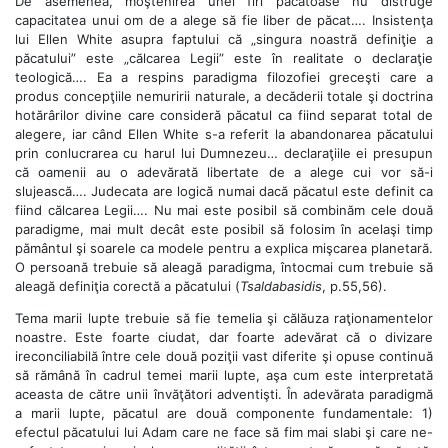
De asemenea, moştenirea unei firi păcătoase nu distruge
capacitatea unui om de a alege să fie liber de păcat…. Insistenţa
lui Ellen White asupra faptului că „singura noastră definiţie a
păcatului” este „călcarea Legii” este în realitate o declaraţie
teologică…. Ea a respins paradigma filozofiei greceşti care a
produs concepţiile nemuririi naturale, a decăderii totale şi doctrina
hotărârilor divine care consideră păcatul ca fiind separat total de
alegere, iar când Ellen White s-a referit la abandonarea păcatului
prin conlucrarea cu harul lui Dumnezeu… declaraţiile ei presupun
că oamenii au o adevărată libertate de a alege cui vor să-i
slujească…. Judecata are logică numai dacă păcatul este definit ca
fiind călcarea Legii…. Nu mai este posibil să combinăm cele două
paradigme, mai mult decât este posibil să folosim în acelaşi timp
pământul şi soarele ca modele pentru a explica mişcarea planetară.
O persoană trebuie să aleagă paradigma, întocmai cum trebuie să
aleagă definiţia corectă a păcatului (
Tsaldabasidis
, p.55,56).
Tema marii lupte trebuie să fie temelia şi călăuza raţionamentelor
noastre. Este foarte ciudat, dar foarte adevărat că o divizare
ireconciliabilă între cele două poziţii vast diferite şi opuse continuă
să rămână în cadrul temei marii lupte, aşa cum este interpretată
aceasta de către unii învăţători adventişti. În adevărata paradigmă
a marii lupte, păcatul are două componente fundamentale: 1)
efectul păcatului lui Adam care ne face să fim mai slabi şi care ne-