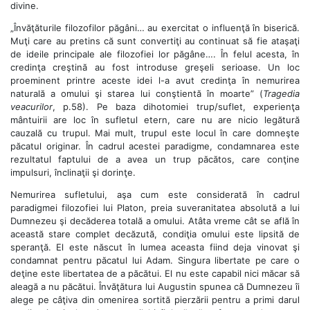
divine.
„Învăţăturile filozofilor păgâni… au exercitat o influenţă în biserică.
Muţi care au pretins că sunt convertiţi au continuat să fie ataşaţi
de ideile principale ale filozofiei lor păgâne…. În felul acesta, în
credinţa creştină au fost introduse greşeli serioase. Un loc
proeminent printre aceste idei l-a avut credinţa în nemurirea
naturală a omului şi starea lui conştientă în moarte” (
Tragedia
veacurilor
, p.58). Pe baza dihotomiei trup/suflet, experienţa
mântuirii are loc în sufletul etern, care nu are nicio legătură
cauzală cu trupul. Mai mult, trupul este locul în care domneşte
păcatul originar. În cadrul acestei paradigme, condamnarea este
rezultatul faptului de a avea un trup păcătos, care conţine
impulsuri, înclinaţii şi dorinţe.
Nemurirea sufletului, aşa cum este considerată în cadrul
paradigmei filozofiei lui Platon, preia suveranitatea absolută a lui
Dumnezeu şi decăderea totală a omului. Atâta vreme cât se află în
această stare complet decăzută, condiţia omului este lipsită de
speranţă. El este născut în lumea aceasta fiind deja vinovat şi
condamnat pentru păcatul lui Adam. Singura libertate pe care o
deţine este libertatea de a păcătui. El nu este capabil nici măcar să
aleagă a nu păcătui. Învăţătura lui Augustin spunea că Dumnezeu îi
alege pe câţiva din omenirea sortită pierzării pentru a primi darul