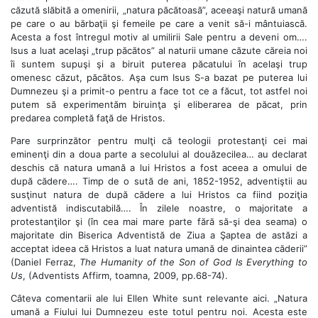
căzută slăbită a omenirii, „natura păcătoasă”, aceeaşi natură umană
pe care o au bărbaţii şi femeile pe care a venit să-i mântuiască.
Acesta a fost întregul motiv al umilirii Sale pentru a deveni om….
Isus a luat acelaşi „trup păcătos” al naturii umane căzute căreia noi
îi suntem supuşi şi a biruit puterea păcatului în acelaşi trup
omenesc căzut, păcătos. Aşa cum Isus S-a bazat pe puterea lui
Dumnezeu şi a primit-o pentru a face tot ce a făcut, tot astfel noi
putem să experimentăm biruinţa şi eliberarea de păcat, prin
predarea completă faţă de Hristos.
Pare surprinzător pentru mulţi că teologii protestanţi cei mai
eminenţi din a doua parte a secolului al douăzecilea… au declarat
deschis că natura umană a lui Hristos a fost aceea a omului de
după cădere…. Timp de o sută de ani, 1852-1952, adventiştii au
susţinut natura de după cădere a lui Hristos ca fiind poziţia
adventistă indiscutabilă…. În zilele noastre, o majoritate a
protestanţilor şi (în cea mai mare parte fără să-şi dea seama) o
majoritate din Biserica Adventistă de Ziua a Şaptea de astăzi a
acceptat ideea că Hristos a luat natura umană de dinaintea căderii”
(Daniel Ferraz,
The Humanity of the Son of God Is Everything to
Us
, (Adventists Affirm, toamna, 2009, pp.68-74).
Câteva comentarii ale lui Ellen White sunt relevante aici. „Natura
umană a Fiului lui Dumnezeu este totul pentru noi. Acesta este