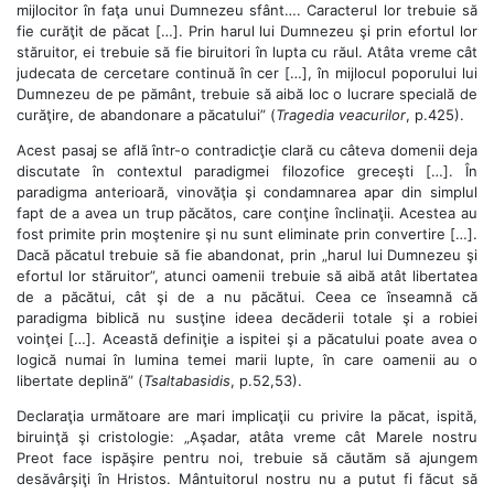
mijlocitor în faţa unui Dumnezeu sfânt…. Caracterul lor trebuie să
fie curăţit de păcat […]. Prin harul lui Dumnezeu şi prin efortul lor
stăruitor, ei trebuie să fie biruitori în lupta cu răul. Atâta vreme cât
judecata de cercetare continuă în cer […], în mijlocul poporului lui
Dumnezeu de pe pământ, trebuie să aibă loc o lucrare specială de
curăţire, de abandonare a păcatului” (
Tragedia veacurilor
, p.425).
Acest pasaj se află într-o contradicţie clară cu câteva domenii deja
discutate în contextul paradigmei filozofice greceşti […]. În
paradigma anterioară, vinovăţia şi condamnarea apar din simplul
fapt de a avea un trup păcătos, care conţine înclinaţii. Acestea au
fost primite prin moştenire şi nu sunt eliminate prin convertire […].
Dacă păcatul trebuie să fie abandonat, prin „harul lui Dumnezeu şi
efortul lor stăruitor”, atunci oamenii trebuie să aibă atât libertatea
de a păcătui, cât şi de a nu păcătui. Ceea ce înseamnă că
paradigma biblică nu susţine ideea decăderii totale şi a robiei
voinţei […]. Această definiţie a ispitei şi a păcatului poate avea o
logică numai în lumina temei marii lupte, în care oamenii au o
libertate deplină” (
Tsaltabasidis
, p.52,53).
Declaraţia următoare are mari implicaţii cu privire la păcat, ispită,
biruinţă şi cristologie: „Aşadar, atâta vreme cât Marele nostru
Preot face ispăşire pentru noi, trebuie să căutăm să ajungem
desăvârşiţi în Hristos. Mântuitorul nostru nu a putut fi făcut să