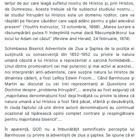
lanţul de aur care leagă sufletul nostru de Hristos şi, prin Hristos,
de Dumnezeu. Acesta trebuie să fie subiectul studiului nostru….
Iar studiul întrupării lui Hristos este un domeniu roditor, care va
răsplăti pe fiecare căutător care sapă adânc pentru a găsi adevărul
prezent” (Youth’s Instructor, 13 octombrie, 1898). „Marea lucrare a
răscumpărării putea fi îndeplinită numai dacă Răscumpărătorul lua
locul lui Adam cel căzut” (
Review and Herald
, 24 februarie, 1874).
Schimbarea Bisericii Adventiste de Ziua a Şaptea de la poziţia ei
susţinută cu consecvenţă din 1852-1952 cu privire la natura
umană căzută a lui Hristos a reprezentat o sarcină formidabilă….
Unul dintre promovatorii cei mai puternici şi mai activi ai acestei…
noi interpretări anti-adventiste, care susţine natura lui Hristos de
dinaintea căderii, a fost LeRoy Edwin Froom…. Când Barnhouse şi
Martin au discutat cu cei trei reprezentanţi ai
Questions on
Doctrine
despre „problema întrupării”,… aceştia au fost asiguraţi că
„majoritatea denominaţiunii fost deja învăţată cu privire la ideea că
natura umană a lui Hristos a fost fără păcat, sfântă şi desăvârşită,
în ciuda faptului că unii dintre autorii denominaţiunii au continuat
ocazional să tipărească opinii complet contrare şi respingătoare
pentru majoritatea bisericii”….
În aparenţă, QOD nu a îmbunătăţit semnificativ percepţia lui
Barnhouse cu privire la adventiştii de ziua a şaptea. Se spune că el