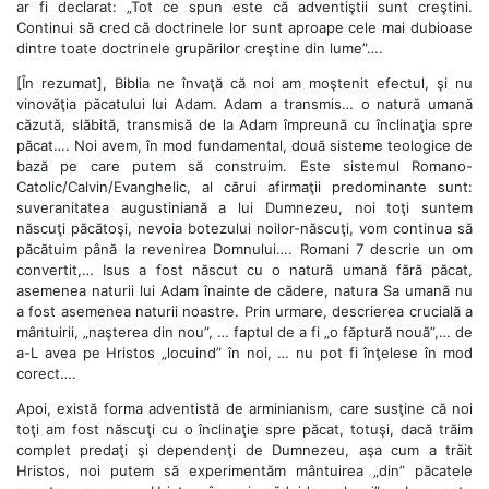
ar fi declarat: „Tot ce spun este că adventiştii sunt creştini.
Continui să cred că doctrinele lor sunt aproape cele mai dubioase
dintre toate doctrinele grupărilor creştine din lume”….
[În rezumat], Biblia ne învaţă că noi am moştenit efectul, şi nu
vinovăţia păcatului lui Adam. Adam a transmis… o natură umană
căzută, slăbită, transmisă de la Adam împreună cu înclinaţia spre
păcat…. Noi avem, în mod fundamental, două sisteme teologice de
bază pe care putem să construim. Este sistemul Romano-
Catolic/Calvin/Evanghelic, al cărui afirmaţii predominante sunt:
suveranitatea augustiniană a lui Dumnezeu, noi toţi suntem
născuţi păcătoşi, nevoia botezului noilor-născuţi, vom continua să
păcătuim până la revenirea Domnului…. Romani 7 descrie un om
convertit,… Isus a fost născut cu o natură umană fără păcat,
asemenea naturii lui Adam înainte de cădere, natura Sa umană nu
a fost asemenea naturii noastre. Prin urmare, descrierea crucială a
mântuirii, „naşterea din nou”, … faptul de a fi „o făptură nouă”,… de
a-L avea pe Hristos „locuind” în noi, … nu pot fi înţelese în mod
corect….
Apoi, există forma adventistă de arminianism, care susţine că noi
toţi am fost născuţi cu o înclinaţie spre păcat, totuşi, dacă trăim
complet predaţi şi dependenţi de Dumnezeu, aşa cum a trăit
Hristos, noi putem să experimentăm mântuirea „din” păcatele