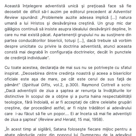
Această înţelegere adventistă unică şi preţioasă face să fie
deosebit de dificil să-l auzim pe editorul precedent al
Adventist
Review
spunând: „Problemele auzite adesea implică […] natura
umană a lui Hristos şi desăvârşirea creştină. Un grup mic dar
gălăgios continuă să insiste asupra idealului desăvârşirii depline, în
care nu mai există păcat. Apartenenţii grupului nu au susţinere din
partea conducătorilor bisericii, totuşi […], dacă trebuie să vorbim
despre unicitate cu privire la doctrina adventistă, atunci aceasta
constă mai degrabă în configuraţia doctrinelor, decât în punctele
de credinţă individuale”.
Cu toate acestea, declaraţia de mai sus nu se potriveşte cu sfatul
inspirat. „Deosebirea dintre credinţa noastră şi aceea a bisericilor
oficiale este aşa de mare, pe cât este cerul de sus faţă de
pământ” (
Spiritual Gifts
, vol.2, p.300). Raymond Cottrell a scris:
„Dacă adventiştii de ziua a şaptea ar renunţa la învăţăturile lor
distinctive în scopul de a obţine şi a purta haina respectabilităţii
teologice, fără îndoială, ei ar fi acceptaţi de către celelalte grupări
creştine, dar procedând astfel, ar fi nişte trădători ai adevărului
care i-au făcut să fie un popor…. Ei ar înceta să mai fie adventişti
de ziua a şaptea” (
Review and Herald
, 15 mai, 1958).
„În acest timp al sigilării, Satana foloseşte fiecare mijloc pentru a
abate gândurile celor din poporul lui Dumnezeu de la adevărul