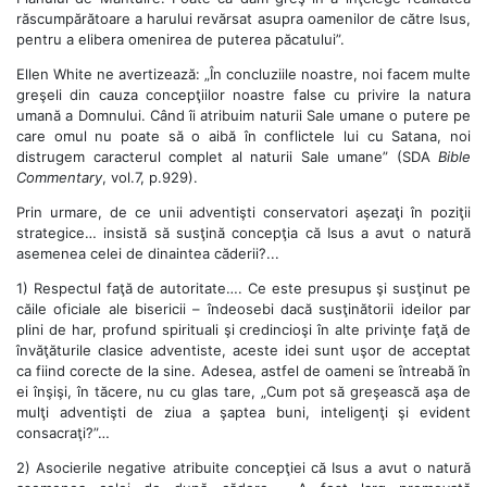
răscumpărătoare a harului revărsat asupra oamenilor de către Isus,
pentru a elibera omenirea de puterea păcatului”.
Ellen White ne avertizează: „În concluziile noastre, noi facem multe
greşeli din cauza concepţiilor noastre false cu privire la natura
umană a Domnului. Când îi atribuim naturii Sale umane o putere pe
care omul nu poate să o aibă în conflictele lui cu Satana, noi
distrugem caracterul complet al naturii Sale umane” (SDA
Bible
Commentary
, vol.7, p.929).
Prin urmare, de ce unii adventişti conservatori aşezaţi în poziţii
strategice… insistă să susţină concepţia că Isus a avut o natură
asemenea celei de dinaintea căderii?...
1) Respectul faţă de autoritate…. Ce este presupus şi susţinut pe
căile oficiale ale bisericii – îndeosebi dacă susţinătorii ideilor par
plini de har, profund spirituali şi credincioşi în alte privinţe faţă de
învăţăturile clasice adventiste, aceste idei sunt uşor de acceptat
ca fiind corecte de la sine. Adesea, astfel de oameni se întreabă în
ei înşişi, în tăcere, nu cu glas tare, „Cum pot să greşească aşa de
mulţi adventişti de ziua a şaptea buni, inteligenţi şi evident
consacraţi?”…
2) Asocierile negative atribuite concepţiei că Isus a avut o natură