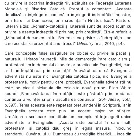
cu privire la doctrina îndreptăţirii”, alcătuită de Federaţia Luterană
Mondială şi Biserica Catolică. Preotul a comentat: „Aceasta
detaliază o înţelegere comună a înţelegerii îndreptăţirii noastre,
prin harul lui Dumnezeu, prin credinţa în Hristos Isus”. Pastorul
luteran a zis: „Romano-catolicii şi luteranii sunt de acord acum cu
privire la esenţa îndreptăţirii prin har, prin credinţă”. El s-a referit la
„Minunatul document al lui Benedict cu privire la îndreptăţire, pe
care acesta l-a prezentat anul trecut” (
Ministry
, mai, 2010, p.4).
Oare concepţiile false susţinute de obicei cu privire la păcat şi
natura lui Hristos întunecă liniile de demarcaţie între catolicism şi
protestantism în domeniul aspectelor practice ale Evangheliei, cum
ar fi îndreptăţirea prin credinţă? Adevărul este că Evanghelia
adventistă nu este nici Evanghelia catolică tipică, nici Evanghelia
protestantă, motiv pentru care, probabil, Evanghelia adventistă nu
este pe placul niciunuia din celelalte două grupe. Ellen White
spune: „Binecuvântarea îndreptăţirii este păstrată prin predarea
continuă a voinţei şi prin ascultarea continuă” (
Solii Alese
, vol.1,
p.397). Tema aceasta este repetată pretutindeni în Scriptură, iar în
Evanghelia aceasta este pus un accent major pe sfinţire.
Următoarea scrisoare constituie un exemplu al înţelegerii unice
adventiste a Evangheliei. „Acesta este punctul în care mulţi
protestanţi şi catolici dau greş în egală măsură, înlocuind
standardul Cuvântului lui Dumnezeu cu tradiţiile bisericii…. Încă din