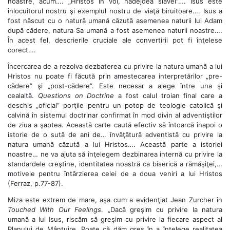
noastre, acum…. „Hristos în voi, nădejdea slavei”…. Isus este
înlocuitorul nostru şi exemplul nostru de viaţă biruitoare…. Isus a
fost născut cu o natură umană căzută asemenea naturii lui Adam
după cădere, natura Sa umană a fost asemenea naturii noastre….
În acest fel, descrierile cruciale ale convertirii pot fi înţelese
corect….
Încercarea de a rezolva dezbaterea cu privire la natura umană a lui
Hristos nu poate fi făcută prin amestecarea interpretărilor „pre-
cădere” şi „post-cădere”. Este necesar a alege între una şi
cealaltă.
Questions on Doctrine
a fost calul troian final care a
deschis „oficial” porţile pentru un potop de teologie catolică şi
calvină în sistemul doctrinar confirmat în mod divin al adventiştilor
de ziua a şaptea. Această carte caută efectiv să întoarcă înapoi o
istorie de o sută de ani de… învăţătură adventistă cu privire la
natura umană căzută a lui Hristos…. Această parte a istoriei
noastre… ne va ajuta să înţelegem dezbinarea internă cu privire la
standardele creştine, identitatea noastră ca biserică a rămăşiţei,…
motivele pentru întârzierea celei de a doua veniri a lui Hristos
(Ferraz, p.77-87).
Miza este extrem de mare, aşa cum a evidenţiat Jean Zurcher în
Touched With Our Feelings
. „Dacă greşim cu privire la natura
umană a lui Isus, riscăm să greşim cu privire la fiecare aspect al
Planului de Mântuire. Poate că dăm greş în a înţelege realitatea