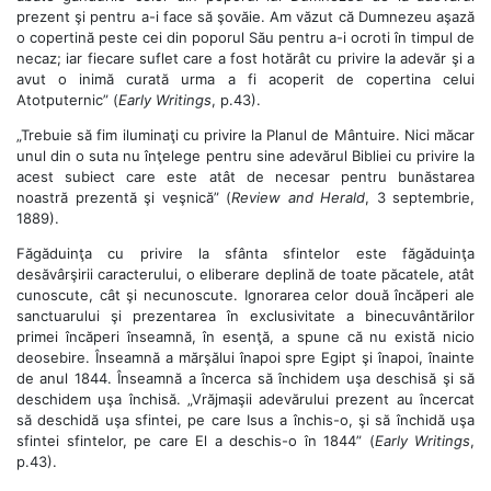
prezent şi pentru a-i face să şovăie. Am văzut că Dumnezeu aşază
o copertină peste cei din poporul Său pentru a-i ocroti în timpul de
necaz; iar fiecare suflet care a fost hotărât cu privire la adevăr şi a
avut o inimă curată urma a fi acoperit de copertina celui
Atotputernic” (
Early Writings
, p.43).
„Trebuie să fim iluminaţi cu privire la Planul de Mântuire. Nici măcar
unul din o suta nu înţelege pentru sine adevărul Bibliei cu privire la
acest subiect care este atât de necesar pentru bunăstarea
noastră prezentă şi veşnică” (
Review and Herald
, 3 septembrie,
1889).
Făgăduinţa cu privire la sfânta sfintelor este făgăduinţa
desăvârşirii caracterului, o eliberare deplină de toate păcatele, atât
cunoscute, cât şi necunoscute. Ignorarea celor două încăperi ale
sanctuarului şi prezentarea în exclusivitate a binecuvântărilor
primei încăperi înseamnă, în esenţă, a spune că nu există nicio
deosebire. Înseamnă a mărşălui înapoi spre Egipt şi înapoi, înainte
de anul 1844. Înseamnă a încerca să închidem uşa deschisă şi să
deschidem uşa închisă. „Vrăjmaşii adevărului prezent au încercat
să deschidă uşa sfintei, pe care Isus a închis-o, şi să închidă uşa
sfintei sfintelor, pe care El a deschis-o în 1844” (
Early Writings
,
p.43).