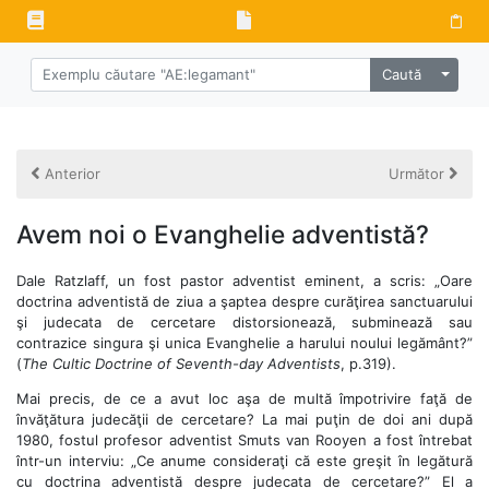
Alege 
Caută
Anterior
Următor
Avem noi o Evanghelie adventistă?
Dale Ratzlaff, un fost pastor adventist eminent, a scris: „Oare
doctrina adventistă de ziua a şaptea despre curăţirea sanctuarului
şi judecata de cercetare distorsionează, subminează sau
contrazice singura şi unica Evanghelie a harului noului legământ?”
(
The Cultic Doctrine of Seventh-day Adventists
, p.319).
Mai precis, de ce a avut loc aşa de multă împotrivire faţă de
învăţătura judecăţii de cercetare? La mai puţin de doi ani după
1980, fostul profesor adventist Smuts van Rooyen a fost întrebat
într-un interviu: „Ce anume consideraţi că este greşit în legătură
cu doctrina adventistă despre judecata de cercetare?” El a