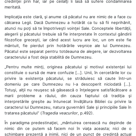
credinţei prin har, iar pe ceilalţi îi lasă să sufere condamnarea
meritată.
Implicaţia este clară, şi anume că păcatul nu are nimic de a face cu
călcarea Legii. Dacă Dumnezeu a hotărât ca tu să fii neprihănit,
atunci nu poţi să te împotriveşti voinţei Sale. Conceptele libertăţii,
alegerii şi păcatului trebuie să fie interpretate în contextul gândirii
filozofice greceşti, iar când acest lucru are loc, un om este fie
mântuit, fie pierdut prin hotărârile veşnice ale lui Dumnezeu.
Păcatul este separat pentru totdeauna de alegere, iar dezvoltarea
caracterului a fost deja stabilită de Dumnezeu.
„Pentru multe minţi, originea păcatului şi motivul existenţei lui
constituie o sursă de mare confuzie […]. Unii, în cercetările lor cu
privire la existenţa păcatului, se străduiesc să caute într-un
domeniu pe care Dumnezeu nu l-a descoperit niciodată […].
Totuşi, alţii nu reuşesc să găsească o înţelegere satisfăcătoare a
marii probleme a răului, din cauza faptului că tradiţia şi
interpretările greşite au întunecat învăţătura Bibliei cu privire la
caracterul lui Dumnezeu, natura guvernării Sale şi principiile Sale în
tratarea păcatului” (
Tragedia veacurilor
, p.492).
În paradigma predestinaţiei, „mântuirea cerească nu depinde de
nimic din ce putem să facem noi în viaţa aceasta; nici de o
schimbare prezentă a inimii, nici de un punct de credinţă actual