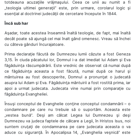
totdeauna acuzaţiile vrăjmaşului. Ceea ce unii au numit a fi
„teologia ultimei generaţii” este, prin urmare, corolarul logic şi
esenţial al doctrinei judecăţii de cercetare începute în 1844.
Încă sub har
Aşadar, toate acestea înseamnă înaltă teologie, de fapt, mai înaltă
decât poate să ajungă cel mai înalt gând omenesc. Vreau să închei
cu câteva gânduri încurajatoare.
Prima declaraţie făcută de Dumnezeu lumii căzute a fost Geneza
3,15. În ciuda păcatului lor, Domnul i-a dat imediat lui Adam şi Eva
făgăduinţa răscumpărării. Este vrednic de observat că numai după
ce făgăduinţa aceasta a fost făcută, numai după ce harul şi
mântuirea au fost descoperite, Domnul a pronunţat o judecată
asupra lui Adam şi Eva. Făgăduinţa mântuirii a fost rostită prima, iar
apoi a urmat judecata. Judecata vine numai prin comparaţie cu
făgăduinţa Evangheliei.
Însuşi conceptul de Evanghelie conţine conceptul condamnării – o
condamnare pe care nu trebuie să o suportăm. Aceasta este
„vestea bună”. Deşi am călcat Legea lui Dumnezeu şi deşi
Dumnezeu va judeca faptele de călcare a Legii, în Hristos Isus, noi
suntem cruţaţi de condamnarea pe care judecata aceasta o va
aduce cu siguranţă. În Apocalipsa 14, „Evanghelia veşnică” este