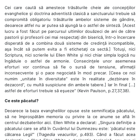
Cei care caută să amestece trăsăturile cheie ale concepţiilor
evanghelice şi doctrina adventistă clasică a sanctuarului trebuie să
compromită obligatoriu trăsăturile ambelor sisteme de gândire,
deoarece altfel nu ar putea să ajungă la o astfel de sinteză. [Acest
lucru a fost făcut pe parcursul ultimilor douăzeci de ani de către
pastorii şi profesorii cei mai respectaţi din biserică, într-o încercare
disperată de a combina două sisteme de credinţă incompatibile,
aşa încât să putem evita a fi etichetaţi ca sectă.] Totuşi, nici
Scriptura, nici scrierile lui Ellen White şi nici chiar simpla logică nu
îngăduie o astfel de armonie. Consecinţele unor asemenea
eforturi vor continua să fie o sursă de tensiune, afirmaţii
inconsecvente şi o pace negociată în mod precar. [Ceea ce noi
numim „unitate în diversitate” este în realitate „dezbinare în
dezacord”, cu multă suspiciune din ambele tabere.] Iar în final […]
astfel de eforturi trebuie să eşueze” (Kevin Paulson, p.27,37,38).
Ce este păcatul?
Deoarece la baza evangheliilor opuse este semnificaţia păcatului,
să ne împrospătăm memoria cu privire la ce anume se află în
centrul dezbaterilor aici. Ellen White a declarat: „Singura definiţie a
păcatului care se află în Cuvântul lui Dumnezeu este: ‘păcatul este
călcarea Legii’” (
Tragedia veacurilor
, p.493). Când a făcut acea