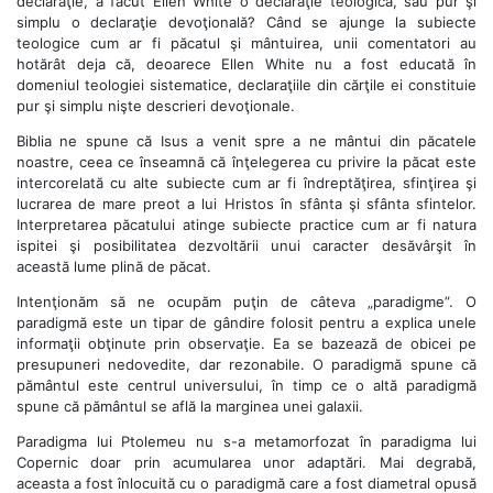
declaraţie, a făcut Ellen White o declaraţie teologică, sau pur şi
simplu o declaraţie devoţională? Când se ajunge la subiecte
teologice cum ar fi păcatul şi mântuirea, unii comentatori au
hotărât deja că, deoarece Ellen White nu a fost educată în
domeniul teologiei sistematice, declaraţiile din cărţile ei constituie
pur şi simplu nişte descrieri devoţionale.
Biblia ne spune că Isus a venit spre a ne mântui din păcatele
noastre, ceea ce înseamnă că înţelegerea cu privire la păcat este
intercorelată cu alte subiecte cum ar fi îndreptăţirea, sfinţirea şi
lucrarea de mare preot a lui Hristos în sfânta şi sfânta sfintelor.
Interpretarea păcatului atinge subiecte practice cum ar fi natura
ispitei şi posibilitatea dezvoltării unui caracter desăvârşit în
această lume plină de păcat.
Intenţionăm să ne ocupăm puţin de câteva „paradigme”. O
paradigmă este un tipar de gândire folosit pentru a explica unele
informaţii obţinute prin observaţie. Ea se bazează de obicei pe
presupuneri nedovedite, dar rezonabile. O paradigmă spune că
pământul este centrul universului, în timp ce o altă paradigmă
spune că pământul se află la marginea unei galaxii.
Paradigma lui Ptolemeu nu s-a metamorfozat în paradigma lui
Copernic doar prin acumularea unor adaptări. Mai degrabă,
aceasta a fost înlocuită cu o paradigmă care a fost diametral opusă