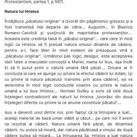
Protestantism
, partea 1, p.597).
Natura lui Hristos
Învăţătura „păcatului originar” a izvorât din păgânismul grecesc şi a
fost transmisă mai departe de către… Augustin… în Biserica
Romano-Catolică şi susţinută de majoritatea protestanţilor….
Aceasta este credinţa falsă în „păcatul originar”… care cere în mod
logic ca Hristos să fi preluat natura omului dinainte de cădere,
pentru a-L face liber în mod evident de presupusa vină a
„păcatului originar”. Următorul pas logic, desigur, este acceptarea
ideii false a imaculatei concepţii a Mariei, mama lui Isus, aşa încât
El să fi putut primi o natură umană fără păcat…. Oricare ar fi
concluzia la care se ajunge cu privire la efectul căderii lui Adam, (şi
cu privire la natura păcatului transmis prin acea cădere), ea va
determina în mod logic concluziile noastre cu privire la natura
umană a lui Isus Hristos…. Norman Gulley a scris că cele două
înţelegeri contradictorii ale naturii lui Hristos „izvorăsc din două
înţelegeri diferite cu privire la ce anume constituie păcatul”….
Isus a devenit unul dintre noi, prin faptul că la întrupare a luat…
acelaşi material de bază uman slăbit şi căzut… pe care noi îl avem
ca rezultat al căderii. Natura umană fără păcat, de dinaintea
căderii, nu putea să moară, dar natura păcătoasă a omului de după
cădere putea să moară…. La întruparea Sa, Hristos a luat natura