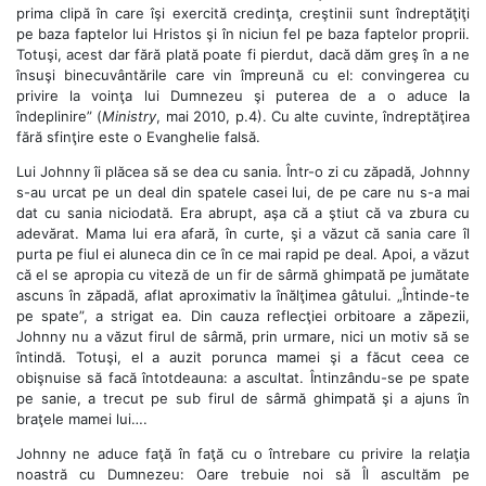
prima clipă în care îşi exercită credinţa, creştinii sunt îndreptăţiţi
pe baza faptelor lui Hristos şi în niciun fel pe baza faptelor proprii.
Totuşi, acest dar fără plată poate fi pierdut, dacă dăm greş în a ne
însuşi binecuvântările care vin împreună cu el: convingerea cu
privire la voinţa lui Dumnezeu şi puterea de a o aduce la
îndeplinire” (
Ministry
, mai 2010, p.4). Cu alte cuvinte, îndreptăţirea
fără sfinţire este o Evanghelie falsă.
Lui Johnny îi plăcea să se dea cu sania. Într-o zi cu zăpadă, Johnny
s-au urcat pe un deal din spatele casei lui, de pe care nu s-a mai
dat cu sania niciodată. Era abrupt, aşa că a ştiut că va zbura cu
adevărat. Mama lui era afară, în curte, şi a văzut că sania care îl
purta pe fiul ei aluneca din ce în ce mai rapid pe deal. Apoi, a văzut
că el se apropia cu viteză de un fir de sârmă ghimpată pe jumătate
ascuns în zăpadă, aflat aproximativ la înălţimea gâtului. „Întinde-te
pe spate”, a strigat ea. Din cauza reflecţiei orbitoare a zăpezii,
Johnny nu a văzut firul de sârmă, prin urmare, nici un motiv să se
întindă. Totuşi, el a auzit porunca mamei şi a făcut ceea ce
obişnuise să facă întotdeauna: a ascultat. Întinzându-se pe spate
pe sanie, a trecut pe sub firul de sârmă ghimpată şi a ajuns în
braţele mamei lui….
Johnny ne aduce faţă în faţă cu o întrebare cu privire la relaţia
noastră cu Dumnezeu: Oare trebuie noi să Îl ascultăm pe