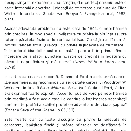
nesiguranţă în experienţa unui creştin, dar perfecţionismul este o
parte integrală a doctrinei judecăţii de cercetare susţinute de Ellen
White („Interviu cu Smuts van Rooyen”, Evangelica, mai, 1982,
p.14).
Aşadar adevărata problemă nu este data de 1844, ci neprihănirea
prin credinţă, în mod special învăţătura cu privire la biruinţa asupra
tuturor păcatelor înainte de venirea lui Isus. Cu câţiva ani în urmă,
Morris Venden scria: „Dialogul cu privire la judecata de cercetare…
în interiorul bisericii noastre de astăzi pare a fi în primul rând o
încercare de a stabili punctele noastre de credinţă în legătură cu
păcatul, neprihănirea şi mântuirea” (
Never Without Intercessor
,
p.7-8).
În cartea sa cea mai recentă, Desmond Ford a scris următoarele:
„De asemenea, aş recomanda cu seriozitate cartea lui Woodrow W.
Whidden, intitulată
Ellen White on Salvation
”. Soţia lui Ford, Gillian,
s-a exprimat foarte explicit: „Accentul pus de Ford pe neprihănirea
prin credinţă a fost acela care l-a condus la înţelegerea necesităţii
unei reinterpretări a schiţei profetice adventiste de ziua a şaptea”
(
For the Sake of the Gospel
, p.85,153).
Este foarte clar că toate discuţiile cu privire la judecata de
cercetare, ispăşirea finală şi sfânta sfintelor se desfăşoară în
realitate cu privire la Evanghelie şi metoda mântuirii. Punctele