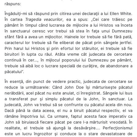
răspuns:
Îngăduiţi-mi să răspund prin citirea unei declaraţii a lui Ellen White.
În cartea
Tragedia veacurilor
, ea a spus: „Cei care trăiesc pe
pământ în timpul când lucrarea de mijlocire a lui Hristos va înceta
în sanctuarul ceresc vor trebui să stea în faţa unui Dumnezeu
sfânt fără a avea un mijlocitor. Hainele lor trebuie să fie fără pată,
caracterul lor trebuie să fie eliberat de păcat prin sângele jertfei.
Prin harul lui Hristos şi prin efortul lor stăruitor, ei trebuie să fie
biruitori în lupta cu răul. Atâta vreme cât judecata de cercetare
continuă în cer…, în mijlocul poporului lui Dumnezeu pe pământ,
trebuie să aibă loc o lucrare specială de curăţire, de abandonare a
păcatului”.
În esenţă, din punct de vedere practic, judecata de cercetare se
reduce la următoarele: Când John Doe îşi mărturiseşte păcatul
nerăbdării, acel păcat nu este anulat, ci înregistrat. Sângele lui Isus
a transferat pur şi simplu păcatul de la John, în sanctuar. La
judecată, John va trebui să se confrunte cu păcatul acela din nou.
Dacă până la data aceea, el nu a biruit păcatul respectiv, el va
rămâne împotriva lui. Ca urmare, faptul acesta face imperativ ca
John să biruiască fiecare păcat pe care l-a mărturisit vreodată. În
realitate, el trebuie să ajungă la desăvârşire…. Perfecţionismul
este un lucru îngrozitor şi conduce la o stare devastatoare de