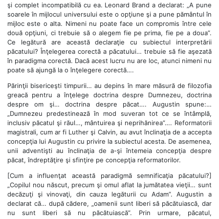
şi complet incompatibilă cu ea. Leonard Brand a declarat: „A pune
soarele în mijlocul universului este o opţiune şi a pune pământul în
mijloc este o alta. Nimeni nu poate face un compromis între cele
două opţiuni, ci trebuie să o alegem fie pe prima, fie pe a doua”.
Ce legătură are această declaraţie cu subiectul interpretării
păcatului? Înţelegerea corectă a păcatului… trebuie să fie aşezată
în paradigma corectă. Dacă acest lucru nu are loc, atunci nimeni nu
poate să ajungă la o înţelegere corectă….
Părinţii bisericeşti timpurii… au depins în mare măsură de filozofia
greacă pentru a înţelege doctrina despre Dumnezeu, doctrina
despre om şi… doctrina despre păcat…. Augustin spune:…
„Dumnezeu predestinează în mod suveran tot ce se întâmplă,
inclusiv păcatul şi răul…, mântuirea şi neprihănirea”…. Reformatorii
magistrali, cum ar fi Luther şi Calvin, au avut înclinaţia de a accepta
concepţia lui Augustin cu privire la subiectul acesta. De asemenea,
unii adventişti au înclinaţia de a-şi întemeia concepţia despre
păcat, îndreptăţire şi sfinţire pe concepţia reformatorilor.
[Cum a influenţat această paradigmă semnificaţia păcatului?]
„Copilul nou născut, precum şi omul aflat la jumătatea vieţii… sunt
decăzuţi şi vinovaţi, din cauza legăturii cu Adam”. Augustin a
declarat că… după cădere, „oamenii sunt liberi să păcătuiască, dar
nu sunt liberi să nu păcătuiască”. Prin urmare, păcatul,